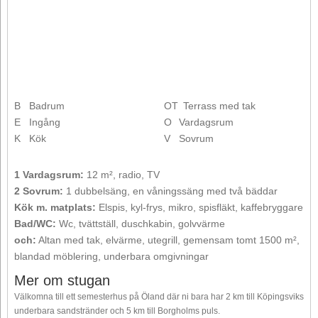
B
Badrum
OT
Terrass med tak
E
Ingång
O
Vardagsrum
K
Kök
V
Sovrum
1 Vardagsrum:
12 m², radio, TV
2 Sovrum:
1 dubbelsäng, en våningssäng med två bäddar
Kök m. matplats:
Elspis, kyl-frys, mikro, spisfläkt, kaffebryggare
Bad/WC:
Wc, tvättställ, duschkabin, golvvärme
och:
Altan med tak, elvärme, utegrill, gemensam tomt 1500 m²,
blandad möblering, underbara omgivningar
Mer om stugan
Välkomna till ett semesterhus på Öland där ni bara har 2 km till Köpingsviks
underbara sandstränder och 5 km till Borgholms puls.