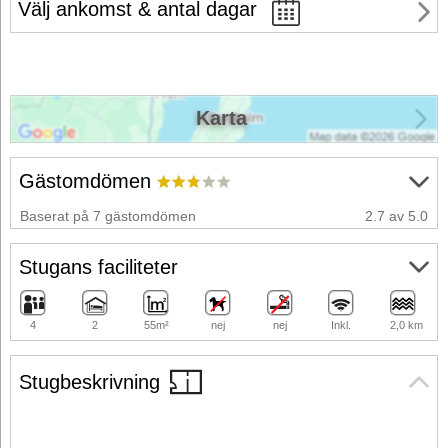
Välj ankomst & antal dagar
Karta
Gästomdömen
Baserat på 7 gästomdömen
2.7 av 5.0
Stugans faciliteter
4
2
55m²
nej
nej
Inkl.
2,0 km
Stugbeskrivning