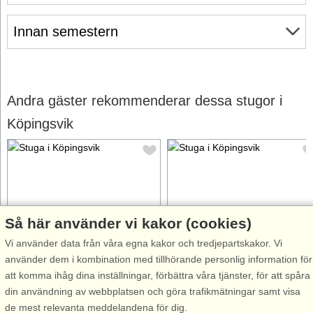
Innan semestern
Andra gäster rekommenderar dessa stugor i
Köpingsvik
Så här använder vi kakor (cookies)
Stugnr: 58151
Stugnr: 29824
Vi använder data från våra egna kakor och tredjepartskakor. Vi
Köpingsvik
Köpingsvik
använder dem i kombination med tillhörande personlig information för
8 personer, 80 m²
6 personer, 80 m²
att komma ihåg dina inställningar, förbättra våra tjänster, för att spåra
300 m till sjö/hav:.
2,0 km till sjö/hav:.
din användning av webbplatsen och göra trafikmätningar samt visa
Trevligt hus med tillhörande
Välkomna till ett härligt
de mest relevanta meddelandena för dig.