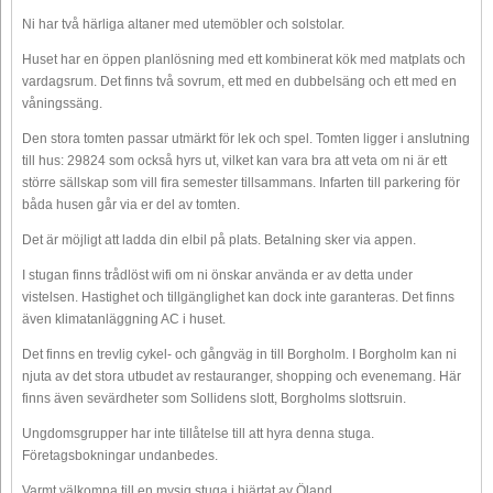
Ni har två härliga altaner med utemöbler och solstolar.
Huset har en öppen planlösning med ett kombinerat kök med matplats och
vardagsrum. Det finns två sovrum, ett med en dubbelsäng och ett med en
våningssäng.
Den stora tomten passar utmärkt för lek och spel. Tomten ligger i anslutning
till hus: 29824 som också hyrs ut, vilket kan vara bra att veta om ni är ett
större sällskap som vill fira semester tillsammans. Infarten till parkering för
båda husen går via er del av tomten.
Det är möjligt att ladda din elbil på plats. Betalning sker via appen.
I stugan finns trådlöst wifi om ni önskar använda er av detta under
vistelsen. Hastighet och tillgänglighet kan dock inte garanteras. Det finns
även klimatanläggning AC i huset.
Det finns en trevlig cykel- och gångväg in till Borgholm. I Borgholm kan ni
njuta av det stora utbudet av restauranger, shopping och evenemang. Här
finns även sevärdheter som Sollidens slott, Borgholms slottsruin.
Ungdomsgrupper har inte tillåtelse till att hyra denna stuga.
Företagsbokningar undanbedes.
Varmt välkomna till en mysig stuga i hjärtat av Öland.