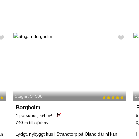
Stugnr: 54538
S
Borgholm
4 personer, 64 m²
6
740 m till sjö/hav:.
3
an
Lyxigt, nybyggt hus i Strandtorp på Öland där ni kan
H