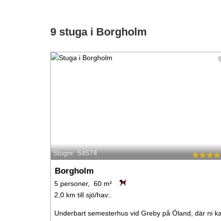
9 stuga i Borgholm
Stugnr: 54574
Borgholm
5 personer, 60 m²
2,0 km till sjö/hav:.
Underbart semesterhus vid Greby på Öland, där ni k