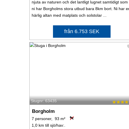
njuta av naturen och det lantligt lugnet samtidigt som
ni har Borgholms stora utbud bara 8km bort. Ni har e
härlig altan med matplats och solstolar ...
från 6.753 SEK
Stugnr: 63435
Borgholm
7 personer, 93 m²
1,0 km till sjö/hav:.