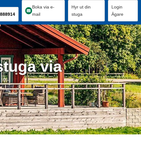
Boka via e-
Hyr ut din
Login
888914
mail
stuga
Ägare
stuga via