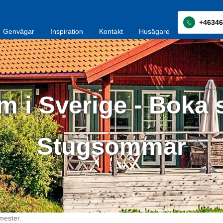
+46346
Genvägar
Inspiration
Kontakt
Husägare
 i Sverige - Boka 
Stugsommar
mester.