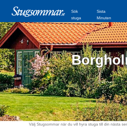
Sök
Sista
stuga
Minuten
Borgholm
Välj Stugsommar när du vill hyra stuga till din nästa se