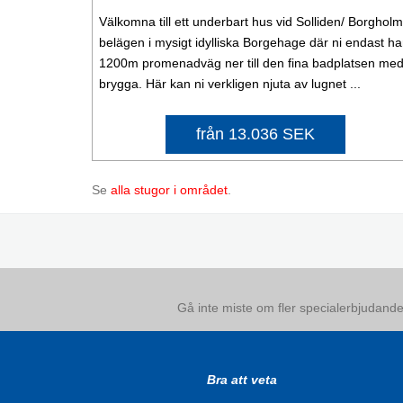
Välkomna till ett underbart hus vid Solliden/ Borgholm
belägen i mysigt idylliska Borgehage där ni endast ha
1200m promenadväg ner till den fina badplatsen me
brygga. Här kan ni verkligen njuta av lugnet ...
från 13.036 SEK
Se
alla stugor i området
.
Gå inte miste om fler specialerbjudanden
Bra att veta