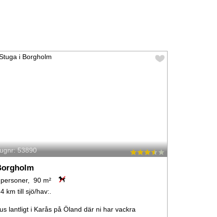
tugnr: 53890
Borgholm
 personer, 90 m²
,4 km till sjö/hav:.
us lantligt i Karås på Öland där ni har vackra