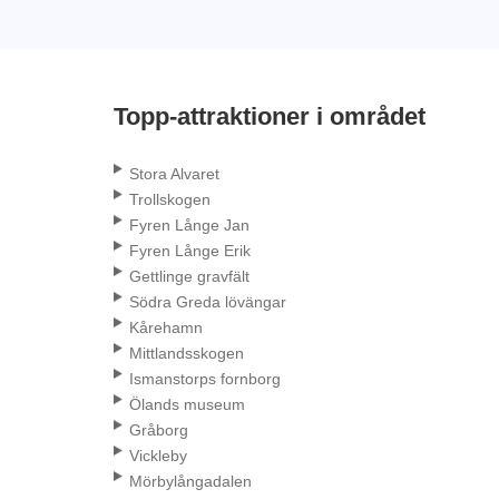
Topp-attraktioner i området
Stora Alvaret
Trollskogen
Fyren Långe Jan
Fyren Långe Erik
Gettlinge gravfält
Södra Greda lövängar
Kårehamn
Mittlandsskogen
Ismanstorps fornborg
Ölands museum
Gråborg
Vickleby
Mörbylångadalen