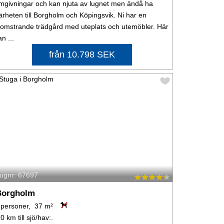
mgivningar och kan njuta av lugnet men ändå ha
ärheten till Borgholm och Köpingsvik. Ni har en
lomstrande trädgård med uteplats och utemöbler. Här
an ...
från 10.798 SEK
tugnr: 67697
Borgholm
 personer, 37 m²
,0 km till sjö/hav:.