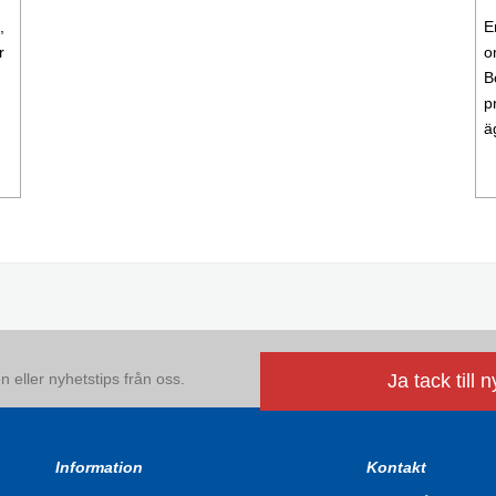
,
E
r
o
d
B
p
ä
 eller nyhetstips från oss.
Ja tack till 
Information
Kontakt