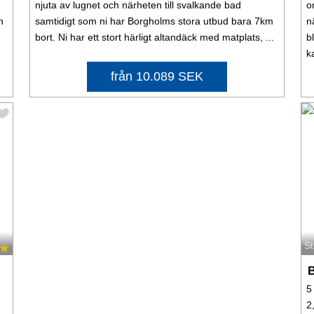
njuta av lugnet och närheten till svalkande bad
o
n
samtidigt som ni har Borgholms stora utbud bara 7km
n
bort. Ni har ett stort härligt altandäck med matplats, ...
b
k
från 10.089 SEK
S
5
2