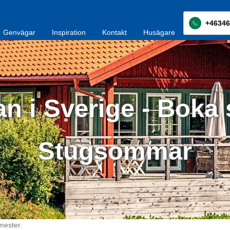
+46346
Genvägar
Inspiration
Kontakt
Husägare
an i Sverige - Boka 
Stugsommar
mester.