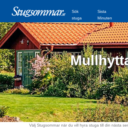
Sök
Sista
stuga
Minuten
Mullhytt
Välj Stugsommar när du vill hyra stuga till din nästa se