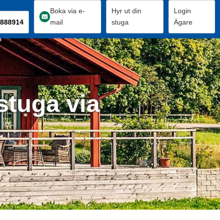
Boka via e-
Hyr ut din
Login
888914
mail
stuga
Ägare
stuga via