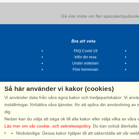
Gå inte miste om fler specialerbjudanden
Bra att veta
FAQ Covid-19
Inför din resa
Under vistelsen
Före hemresan
Så här använder vi kakor (cookies)
Vi använder data från våra egna kakor och tredjepartskakor. Vi anvä
inställningar, förbättra våra tjänster, för att spåra din användning
dig.
Tel.
Nedan kan du välja att säga ok till alla kakor eller välja vilka av våra 
Läs mer om vår cookie- och sekretesspolicy
. Du kan också återkalla
Nödvändiga: Dessa kakor hjälper till att säkerställa att vår 