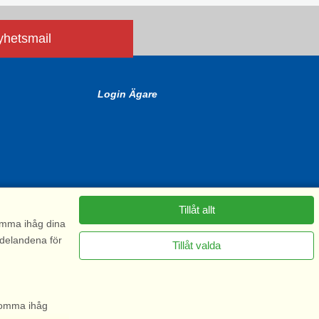
nyhetsmail
Login Ägare
Tillåt allt
komma ihåg dina
ddelandena för
Tillåt valda
6575
 komma ihåg