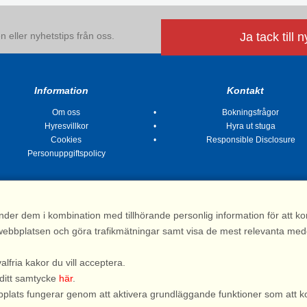
 eller nyhetstips från oss.
Ja tack till 
Information
Kontakt
Om oss
Bokningsfrågor
Hyresvillkor
Hyra ut stuga
Cookies
Responsible Disclosure
Personuppgiftspolicy
nder dem i kombination med tillhörande personlig information för att 
 av webbplatsen och göra trafikmätningar samt visa de mest relevanta me
Stugsommar |
Kvarngatan 2, 311 32 Falkenberg | Sverige
: 031 155 200| e-post:
info@stugsommar.se
| Org.nr. 516403-1691| Bankgiro 5209-
valfria kakor du vill acceptera.
*) Fullständigt firmanamn, se hyresvillkor
 ditt samtycke
här
.
webbplats fungerar genom att aktivera grundläggande funktioner som att