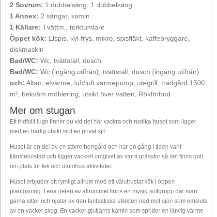
2 Sovrum:
1 dubbelsäng, 1 dubbelsäng
1 Annex:
2 sängar, kamin
1 Källare:
Tvättm., torktumlare
Öppet kök:
Elspis, kyl-frys, mikro, spisfläkt, kaffebryggare,
diskmaskin
Bad/WC:
Wc, tvättställ, dusch
Bad/WC:
Wc (ingång utifrån), tvättställ, dusch (ingång utifrån)
och:
Altan, elvärme, luft/luft värmepump, utegrill, trädgård 1500
m², bekväm möblering, utsikt över vatten, Rökförbud
Mer om stugan
Ett fridfullt lugn finner du vid det här vackra och rustika huset som ligger
med en härlig utsikt mot en privat sjö.
Huset är en del av en större herrgård och har en gång i tiden varit
tjänstebostad och ligger vackert omgivet av stora gräsytor så det finns gott
om plats för lek och utomhus aktiviteter.
Huset erbjuder ett rymligt allrum med ett välutrustat kök i öppen
planlösning. I ena delen av allrummet finns en mysig soffgrupp där man
gärna sitter och njuter av den fantastiska utsikten ned mot sjön som omsluts
av en vacker skog. En vacker gjutjärns kamin som sprider en ljuvlig värme