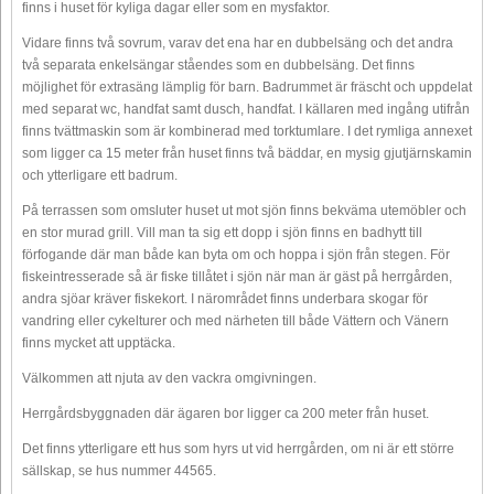
finns i huset för kyliga dagar eller som en mysfaktor.
Vidare finns två sovrum, varav det ena har en dubbelsäng och det andra
två separata enkelsängar ståendes som en dubbelsäng. Det finns
möjlighet för extrasäng lämplig för barn. Badrummet är fräscht och uppdelat
med separat wc, handfat samt dusch, handfat. I källaren med ingång utifrån
finns tvättmaskin som är kombinerad med torktumlare. I det rymliga annexet
som ligger ca 15 meter från huset finns två bäddar, en mysig gjutjärnskamin
och ytterligare ett badrum.
På terrassen som omsluter huset ut mot sjön finns bekväma utemöbler och
en stor murad grill. Vill man ta sig ett dopp i sjön finns en badhytt till
förfogande där man både kan byta om och hoppa i sjön från stegen. För
fiskeintresserade så är fiske tillåtet i sjön när man är gäst på herrgården,
andra sjöar kräver fiskekort. I närområdet finns underbara skogar för
vandring eller cykelturer och med närheten till både Vättern och Vänern
finns mycket att upptäcka.
Välkommen att njuta av den vackra omgivningen.
Herrgårdsbyggnaden där ägaren bor ligger ca 200 meter från huset.
Det finns ytterligare ett hus som hyrs ut vid herrgården, om ni är ett större
sällskap, se hus nummer 44565.