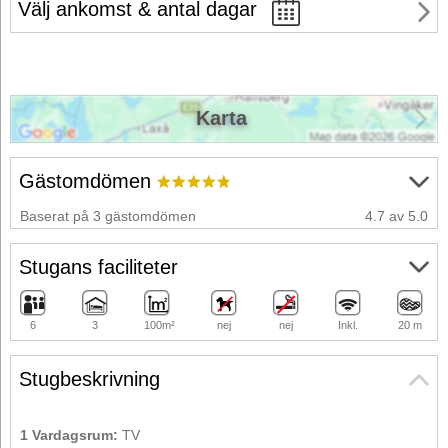
Välj ankomst & antal dagar
Karta
Gästomdömen
Baserat på 3 gästomdömen
4.7 av 5.0
Stugans faciliteter
6
3
100m²
nej
nej
Inkl.
20 m
Stugbeskrivning
1 Vardagsrum:
TV