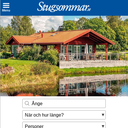
×
Menu
Sök stuga
Sista Minuten
Genvägar
Inspiration
Kontakt
Husägare
Se hur mycket du kan tjäna
Ånge
Räkna ut din
När och hur länge?
hyresintäkt
Personer