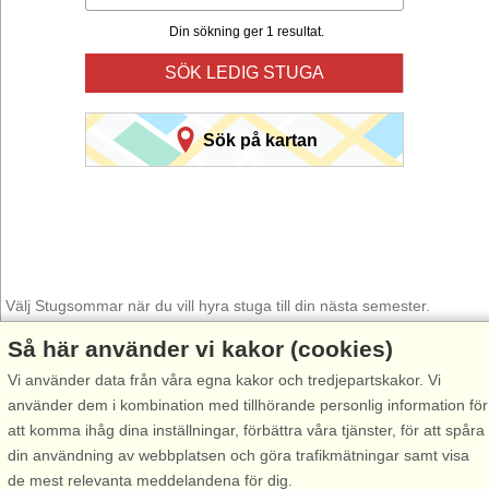
Din sökning ger 1 resultat.
SÖK LEDIG STUGA
Sök på kartan
Välj Stugsommar när du vill hyra stuga till din nästa semester.
Så här använder vi kakor (cookies)
Använd vår smarta sökfunktion här under för att hitta en ledig stuga i
just det område du önskar. Du kan även filtrera din sökning och välja
Vi använder data från våra egna kakor och tredjepartskakor. Vi
om stugan exempelvis ska ha havsutsikt, pool, diskmaskin, internet
använder dem i kombination med tillhörande personlig information för
osv.
att komma ihåg dina inställningar, förbättra våra tjänster, för att spåra
din användning av webbplatsen och göra trafikmätningar samt visa
de mest relevanta meddelandena för dig.