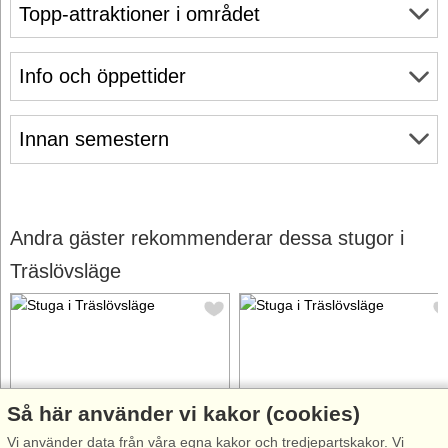
Topp-attraktioner i området
Info och öppettider
Innan semestern
Andra gäster rekommenderar dessa stugor i
Träslövsläge
Så här använder vi kakor (cookies)
Stugnr: 48405
Stugnr: 54159
Vi använder data från våra egna kakor och tredjepartskakor. Vi
Träslövsläge
Träslövsläge