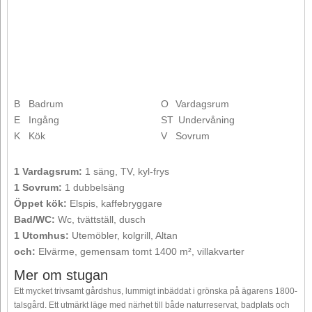
B
Badrum
O
Vardagsrum
E
Ingång
ST
Undervåning
K
Kök
V
Sovrum
1 Vardagsrum:
1 säng, TV, kyl-frys
1 Sovrum:
1 dubbelsäng
Öppet kök:
Elspis, kaffebryggare
Bad/WC:
Wc, tvättställ, dusch
1 Utomhus:
Utemöbler, kolgrill, Altan
och:
Elvärme, gemensam tomt 1400 m², villakvarter
Mer om stugan
Ett mycket trivsamt gårdshus, lummigt inbäddat i grönska på ägarens 1800-
talsgård. Ett utmärkt läge med närhet till både naturreservat, badplats och