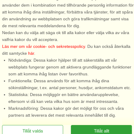
använder dem i kombination med tillhörande personlig information för
5 personer, 54 m²
7 personer, 76 m²
att komma ihåg dina inställningar, förbättra våra tjänster, för att spåra
500 m till sjö/hav:.
500 m till sjö/hav:.
din användning av webbplatsen och göra trafikmätningar samt visa
Ett Mycket trivsamt fritidshus
En trevlig stuga i ett väldigt fint
de mest relevanta meddelandena för dig.
som ligger i ett mindre
stugområde med
Nedan kan du välja att säga ok till alla kakor eller välja vilka av våra
stugområde utan
promenadavstånd till ”Läjets
valfria kakor du vill acceptera.
genomfartsväg och med havet
fina badstrand och den
Läs mer om vår cookie- och sekretesspolicy
. Du kan också återkalla
inom bekvämt räckhåll.
pittoreska hamnen. Ett boende
ditt samtycke
här
.
Området är lugnt och rofyllt.
som är perfekt för den stora
Nödvändiga: Dessa kakor hjälper till att säkerställa att vår
Stugan är nyligen renoverad
familjen. Ni har allt ni behöver
webbplats fungerar genom att aktivera grundläggande funktioner
invändigt och har en ...
inom bekvämt ...
som att komma ihåg listan över favorithus.
Funktionella: Dessa används för att komma ihåg dina
från 6.576 SEK
från 9.878 SEK
sökinställningar, t.ex. antal personer, husdjur, ankomstdatum etc.
Statistiska: Dessa möjliggör en bättre användarupplevelse,
eftersom vi då kan veta vilka hus som är mest intressanta.
Marknadsföring: Dessa kakor gör det möjligt för oss och våra
partners att leverera det mest relevanta innehållet till dig.
Tillåt valda
Tillåt allt