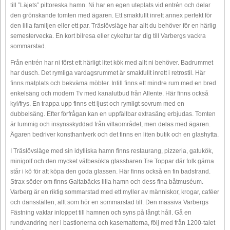
till ”Läjets” pittoreska hamn. Ni har en egen uteplats vid entrén och delar
den grönskande tomten med ägaren. Ett smakfullt inrett annex perfekt för
den lilla familjen eller ett par. Träslövsläge har allt du behöver för en härlig
semestervecka. En kort bilresa eller cykeltur tar dig till Varbergs vackra
sommarstad.
Från entrén har ni först ett härligt litet kök med allt ni behöver. Badrummet
har dusch. Det rymliga vardagsrummet är smakfullt inrett i retrostil. Här
finns matplats och bekväma möbler. Intill finns ett mindre rum med en bred
enkelsäng och modern Tv med kanalutbud från Allente. Här finns också
kyl/frys. En trappa upp finns ett ljust och rymligt sovrum med en
dubbelsäng. Efter förfrågan kan en uppfällbar extrasäng erbjudas. Tomten
är lummig och insynsskyddad från villaområdet, men delas med ägaren.
Ägaren bedriver konsthantverk och det finns en liten butik och en glashytta.
I Träslövsläge med sin idylliska hamn finns restaurang, pizzeria, gatukök,
minigolf och den mycket välbesökta glassbaren Tre Toppar där folk gärna
står i kö för att köpa den goda glassen. Här finns också en fin badstrand.
Strax söder om finns Galtabäcks lilla hamn och dess fina båtmuséum.
Varberg är en riktig sommarstad med ett myller av människor, krogar, caféer
och dansställen, allt som hör en sommarstad till. Den massiva Varbergs
Fästning vaktar inloppet till hamnen och syns på långt håll. Gå en
rundvandring ner i bastionerna och kasematterna, följ med från 1200-talet