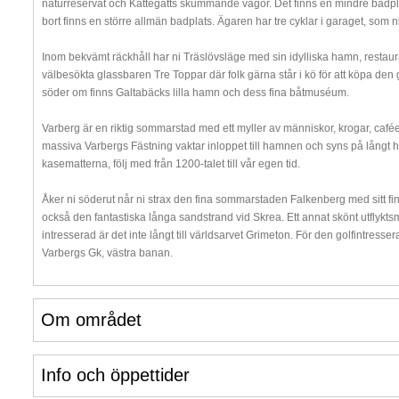
naturreservat och Kattegatts skummande vågor. Det finns en mindre badpl
bort finns en större allmän badplats. Ägaren har tre cyklar i garaget, som 
Inom bekvämt räckhåll har ni Träslövsläge med sin idylliska hamn, restaur
välbesökta glassbaren Tre Toppar där folk gärna står i kö för att köpa den
söder om finns Galtabäcks lilla hamn och dess fina båtmuséum.
Varberg är en riktig sommarstad med ett myller av människor, krogar, cafée
massiva Varbergs Fästning vaktar inloppet till hamnen och syns på långt h
kasematterna, följ med från 1200-talet till vår egen tid.
Åker ni söderut når ni strax den fina sommarstaden Falkenberg med sitt fin
också den fantastiska långa sandstrand vid Skrea. Ett annat skönt utflykts
intresserad är det inte långt till världsarvet Grimeton. För den golfintresser
Varbergs Gk, västra banan.
Om området
Info och öppettider