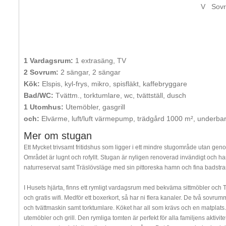
V
Sov
1 Vardagsrum:
1 extrasäng, TV
2 Sovrum:
2 sängar, 2 sängar
Kök:
Elspis, kyl-frys, mikro, spisfläkt, kaffebryggare
Bad/WC:
Tvättm., torktumlare, wc, tvättställ, dusch
1 Utomhus:
Utemöbler, gasgrill
och:
Elvärme, luft/luft värmepump, trädgård 1000 m², underba
Mer om stugan
Ett Mycket trivsamt fritidshus som ligger i ett mindre stugområde utan ge
Området är lugnt och rofyllt. Stugan är nyligen renoverad invändigt och har 
naturreservat samt Träslövsläge med sin pittoreska hamn och fina badstra
I Husets hjärta, finns ett rymligt vardagsrum med bekväma sittmöbler och 
och gratis wifi. Medför ett boxerkort, så har ni flera kanaler. De två so
och tvättmaskin samt torktumlare. Köket har all som krävs och en matplats. 
utemöbler och grill. Den rymliga tomten är perfekt för alla familjens aktivitet