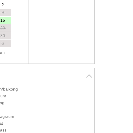
2
9
16
23
30
6
tum
n/balkong
rum
ng
dagsrum
at
rass