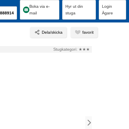
Boka via e-
Hyr ut din
Login
888914
mail
stuga
Ägare
Stugkategori:
★★★