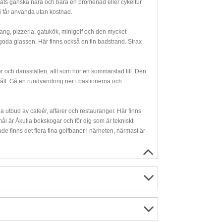
ats ganska nära och bara en promenad eller cykeltur
ni får använda utan kostnad.
ang, pizzeria, gatukök, minigolf och den mycket
 goda glassen. Här finns också en fin badstrand. Strax
r och dansställen, allt som hör en sommarstad till. Den
åll. Gå en rundvandring ner i bastionerna och
a utbud av cafeér, affärer och restauranger. Här finns
mål är Åkulla bokskogar och för dig som är tekniskt
ade finns det flera fina golfbanor i närheten, närmast är