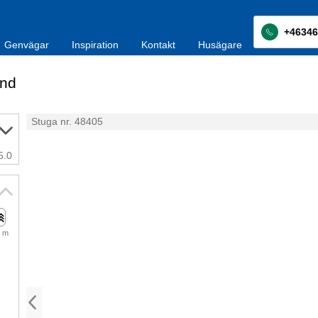
+46346
Genvägar
Inspiration
Kontakt
Husägare
and
Stuga nr. 48405
5.0
 m