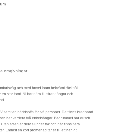
rum
ra omgivningar
nomfartsväg och med havet inom bekvämt räckhåll.
en stor tomt. Ni har nära till strandängar och
nd.
TV samt en bäddsoffa för två personer. Det finns bredband
vrummen har vardera två enkelsängar. Badrummet har dusch
Uteplatsen är delvis under tak och här finns flera
er. Endast en kort promenad tar er till ett härligt