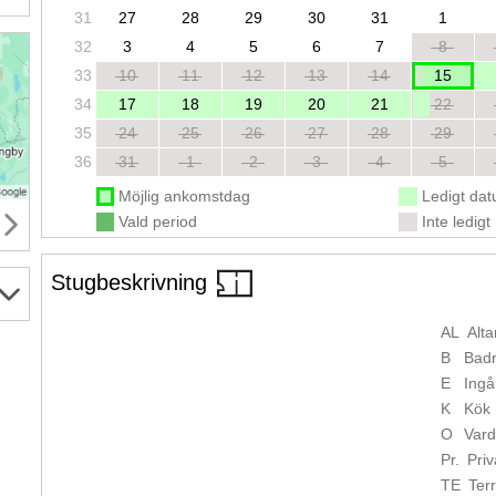
31
27
28
29
30
31
1
32
3
4
5
6
7
8
33
10
11
12
13
14
15
34
17
18
19
20
21
22
35
24
25
26
27
28
29
36
31
1
2
3
4
5
Möjlig ankomstdag
Ledigt da
Vald period
Inte ledigt
Stugbeskrivning
AL
Alta
B
Bad
E
Ingå
K
Kök
O
Var
Pr.
Priv
TE
Ter