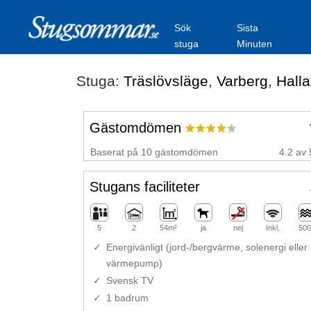
Sök
Sista
stuga
Minuten
Stuga:
Träslövsläge
,
Varberg
,
Hall
Gästomdömen
Baserat på 10 gästomdömen
4.2 av 
Stugans faciliteter
5
2
54m²
ja
nej
Inkl.
500
Energivänligt (jord-/bergvärme, solenergi eller
värmepump)
Svensk TV
1 badrum