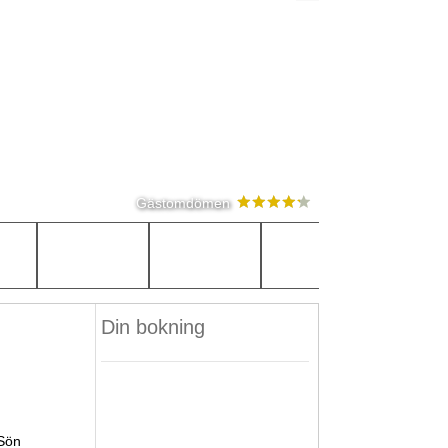
Gästomdömen
Din bokning
Sön