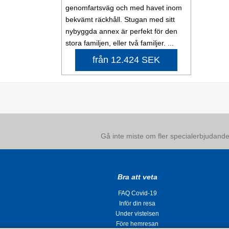
genomfartsväg och med havet inom
bekvämt räckhåll. Stugan med sitt
nybyggda annex är perfekt för den
stora familjen, eller två familjer. ...
från 12.424 SEK
Gå inte miste om fler specialerbjudanden
Bra att veta
FAQ Covid-19
Inför din resa
Under vistelsen
Före hemresan