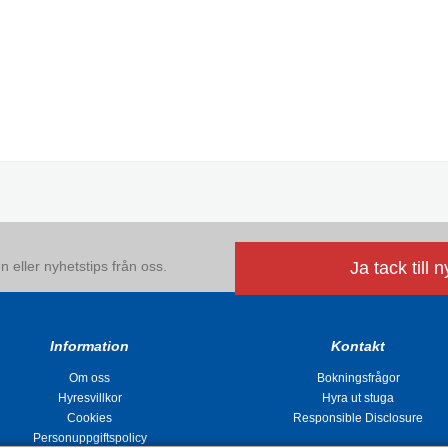
 eller nyhetstips från oss.
Ja tack till 
Information
Kontakt
Om oss
Bokningsfrågor
Hyresvillkor
Hyra ut stuga
Cookies
Responsible Disclosure
Personuppgiftspolicy