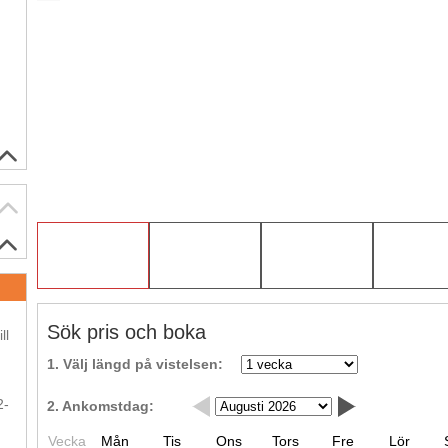
.
Sök pris och boka
ll
1. Välj längd på vistelsen:
.
2-
2. Ankomstdag:
Vecka
Mån
Tis
Ons
Tors
Fre
Lör