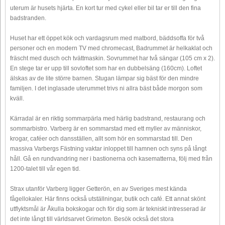
uterum är husets hjärta. En kort tur med cykel eller bil tar er till den fina
badstranden.
Huset har ett öppet kök och vardagsrum med matbord, bäddsoffa för två
personer och en modern TV med chromecast, Badrummet är helkaklat och
fräscht med dusch och tvättmaskin. Sovrummet har två sängar (105 cm x 2).
En stege tar er upp till sovloftet som har en dubbelsäng (160cm). Loftet
älskas av de lite större barnen. Stugan lämpar sig bäst för den mindre
familjen. I det inglasade uterummet trivs ni allra bäst både morgon som
kväll.
Kärradal är en riktig sommarpärla med härlig badstrand, restaurang och
sommarbistro. Varberg är en sommarstad med ett myller av människor,
krogar, caféer och dansställen, allt som hör en sommarstad till. Den
massiva Varbergs Fästning vaktar inloppet till hamnen och syns på långt
håll. Gå en rundvandring ner i bastionerna och kasematterna, följ med från
1200-talet till vår egen tid.
Strax utanför Varberg ligger Getterön, en av Sveriges mest kända
fågellokaler. Här finns också utställningar, butik och café. Ett annat skönt
utflyktsmål är Åkulla bokskogar och för dig som är tekniskt intresserad är
det inte långt till världsarvet Grimeton. Besök också det stora