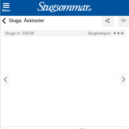
×
Menu
Stuga: Åskloster
Sök stuga
Stuga nr. 54038
Stugkategori:
★★★
Sista Minuten
Genvägar
Inspiration
Kontakt
Husägare
Se hur mycket du kan tjäna
Räkna ut din
hyresintäkt