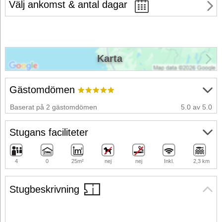
Välj ankomst & antal dagar
Karta
Gästomdömen
Baserat på 2 gästomdömen
5.0 av 5.0
Stugans faciliteter
4
0
25m²
nej
nej
Inkl.
2,3 km
Stugbeskrivning