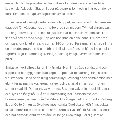
enskilt, lantligt läge endast en kort bilresa från den vackra halländska
kusten vid Åskloster. Stugan ligger på ägarens tomt och ni har egen del av
den stora tomten. Njut av lugnet och avskildheten.
I huset finns ett rymligt vardagsrum och öppet, välutrustat kök. Här finns en
dagbädd för två personer, ett matbord och en modern TV med chromecast.
Det är gratis wifi. Badrummet är ljust och har dusch och tvättmaskin. Det
finns två sovloft med stege upp och här finns en enkelsäng 120 cm bred
och på andra loftet en säng som är 140 cm bred. På stugans framsida finns
en generös terrass med utemöbler. Intill stugan finns en härlig lite grillplats.
Ägaren erbjuder laddning av elbil, betalning enligt överenskommelse på
plats.
Endast en kort bilresa tar er till Kärradal. Här finns både sandstrand och
klippbad med brygga och badstege. En populär restaurang finns alldeles
vid stranden. Detta är en riktig sommaridyll. Varberg är en sommarstad med
ett myller av människor, krogar, caféer och dansställen, allt som hör en
sommarstad till. Den massiva Varbergs Fästning vaktar inloppet till hamnen
och syns på långt håll. Gå en rundvandring ner i bastionerna och
kasematterna, följ med från 1200-talet till vår egen tid.Strax utanför Varberg
ligger Getterön, en av Sveriges mest kända fågellokaler. Här finns också
utställningar, butik och café. Ett annat skönt utflyktsmål är Åkulla bokskogar
och här finns vintertid ett område för längdskidåkning. För dig som är