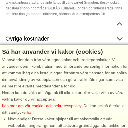
tekniskt intresserad är det inte långt till världsarvet Grimeton. Besök också
det stora shoppingområdet GEKÅS i Ullared. För den golfintresserade finns
det flera fina golfbanor i närheten, närmast är Klosterfjordens Gk.
Övriga kostnader
Så här använder vi kakor (cookies)
Gratis avbokning
Vi använder data från våra egna kakor och tredjepartskakor. Vi
Gratis avbokning fram till 35 dagar före ankomst. Gäller för
använder dem i kombination med tillhörande personlig information för
ankomster under perioden 18/7-2026 till 31/12-2027
att komma ihåg dina inställningar, förbättra våra tjänster, för att spåra
Se villkor här
din användning av webbplatsen och göra trafikmätningar samt visa
de mest relevanta meddelandena för dig.
Om området
Nedan kan du välja att säga ok till alla kakor eller välja vilka av våra
valfria kakor du vill acceptera.
Topp-attraktioner i området
Läs mer om vår cookie- och sekretesspolicy
. Du kan också återkalla
ditt samtycke
här
.
Nödvändiga: Dessa kakor hjälper till att säkerställa att vår
Info och öppettider
webbplats fungerar genom att aktivera grundläggande funktioner