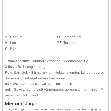
B
Badrum
O
Vardagsrum
H
Loft
TE
Terrass
K
Kök
1 Vardagsrum:
1 dubbel extrasäng, Chromecast, TV
2 Sovloft:
1 säng, 1 säng
Kök:
Barnstol, kyl-frys, mikro, induktionskomfur, kaffebryggare,
diskmaskin, indraget vatten från brunn
Bad/WC:
Tvättmaskin, wc, tvättställ, dusch
och:
Golvvärme, luft/luft värmepump, gemensam tomt 200 m²,
på landet, Rökförbud
Mer om stugan
Ett modernt gårdshus med utsikt över beteshagar och vacker omgivning. Ett