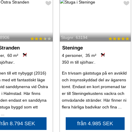
48906
Stugnr: 63194
Stranden
Steninge
er, 60 m²
4 personer, 35 m²
 sjö/hav:.
350 m till sjö/hav:.
n till ett nybyggt (2016)
En trivsam gäststuga på en avskild
s med ett fantastiskt läge
och insynsskyddad del av ägarens
 vid sanddynerna vid Östra
tomt. Endast en kort promenad tar
 i Halmstad. Här finns
er till Steningekustens vackra och
nden endast en sanddyna
omväxlande stränder. Här finner ni
 stuga byggd som ett
flera härliga badvikar och fina ...
...
från 8.794 SEK
från 4.985 SEK