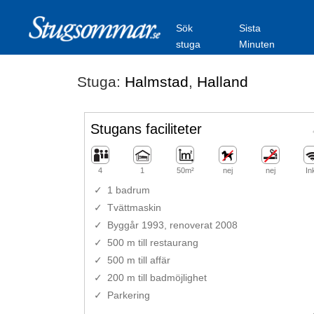
Sök
Sista
stuga
Minuten
Stuga:
Halmstad
,
Halland
Stugans faciliteter
4
1
50m²
nej
nej
In
1 badrum
Tvättmaskin
Byggår 1993, renoverat 2008
500 m till restaurang
500 m till affär
200 m till badmöjlighet
Parkering