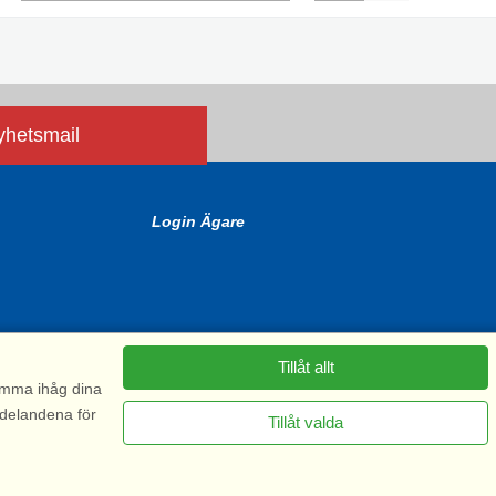
nyhetsmail
Login Ägare
Tillåt allt
komma ihåg dina
ddelandena för
Tillåt valda
6575