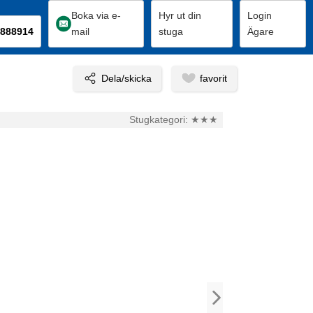
Boka via e-
Hyr ut din
Login
888914
mail
stuga
Ägare
Stugkategori:
★★★