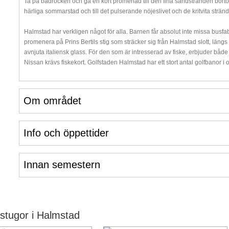
Ta på badrocken och gå en kort promenad till den fina sandstranden bortom 
härliga sommarstad och till det pulserande nöjeslivet och de kritvita strän
Halmstad har verkligen något för alla. Barnen får absolut inte missa bus
promenera på Prins Bertils stig som sträcker sig från Halmstad slott, längs 
avnjuta italiensk glass. För den som är intresserad av fiske, erbjuder både
Nissan krävs fiskekort. Golfstaden Halmstad har ett stort antal golfbanor i
Om området
Info och öppettider
Innan semestern
stugor i Halmstad