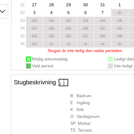
31
27
28
29
30
31
1
32
3
4
5
6
7
8
33
10
11
12
13
14
15
34
17
18
19
20
21
22
35
24
25
26
27
28
29
36
31
1
2
3
4
5
Stugan är inte ledig den valda perioden.
Möjlig ankomstdag
Ledigt da
Vald period
Inte ledigt
Stugbeskrivning
B
Badrum
E
Ingång
K
Kök
O
Vardagsrum
SP
Matsal
TE
Terrass