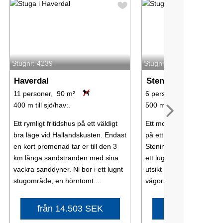
Stugnr: 4239
Stugnr: 57262
Haverdal
Steninge
11 personer, 90 m²
6 personer, 75 m²
400 m till sjö/hav:.
500 m till sjö/hav:.
Ett rymligt fritidshus på ett väldigt
Ett modernt och fräscht f
bra läge vid Hallandskusten. Endast
på ett mycket bra läge i
en kort promenad tar er till den 3
Steninge. Stugan ligger 
km långa sandstranden med sina
ett lugnt stugområde me
vackra sanddyner. Ni bor i ett lugnt
utsikt över Kattegatts b
stugområde, en hörntomt ...
vågor. Altanen under tak
från 14.503 SEK
från 13.036 