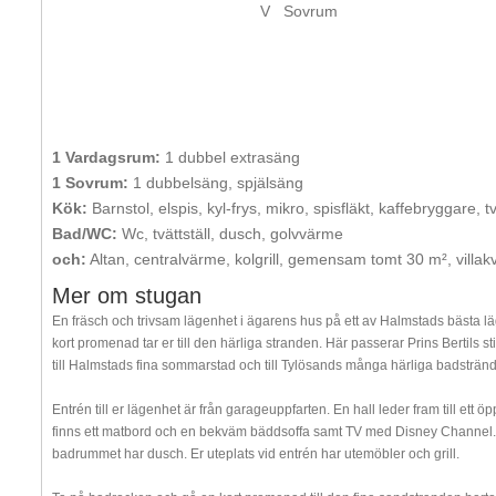
V
Sovrum
1 Vardagsrum:
1 dubbel extrasäng
1 Sovrum:
1 dubbelsäng, spjälsäng
Kök:
Barnstol, elspis, kyl-frys, mikro, spisfläkt, kaffebryggare, 
Bad/WC:
Wc, tvättställ, dusch, golvvärme
och:
Altan, centralvärme, kolgrill, gemensam tomt 30 m², villak
Mer om stugan
En fräsch och trivsam lägenhet i ägarens hus på ett av Halmstads bästa l
kort promenad tar er till den härliga stranden. Här passerar Prins Bertils st
till Halmstads fina sommarstad och till Tylösands många härliga badstränd
Entrén till er lägenhet är från garageuppfarten. En hall leder fram till ett
finns ett matbord och en bekväm bäddsoffa samt TV med Disney Channel. 
badrummet har dusch. Er uteplats vid entrén har utemöbler och grill.