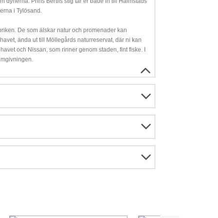
dynerna. Prins Bertils stig tar er både in till Halmstads
derna i Tylösand.
fabriken. De som älskar natur och promenader kan
havet, ända ut till Möllegårds naturreservat, där ni kan
 havet och Nissan, som rinner genom staden, fint fiske. I
 omgivningen.