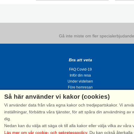
Gå inte miste om fler specialerbjudanden
Bra att veta
FAQ Covid-19
Inför din resa
Under vistelsen
Före hemresan
Så här använder vi kakor (cookies)
Vi använder data från våra egna kakor och tredjepartskakor. Vi anvä
inställningar, förbättra våra tjänster, för att spåra din användning
dig.
Tel.
Nedan kan du välja att säga ok till alla kakor eller välja vilka av våra 
Läs mer om vår cookie- och sekretesspolicy
. Du kan också återkalla