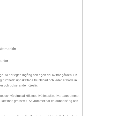
tvättmaskin
varter
äge. Ni har egen ingång och egen del av trädgården. En
ig ”Brottets” uppskattade friluftsbad och leder er både in
er och pulserande nöjesliv.
 öppet och välutrustat kök med tvättmaskin. I vardagsrummet
Det finns gratis wifi. Sovrummet har en dubbelsäng och