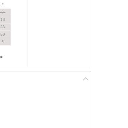
2
9
16
23
30
6
tum