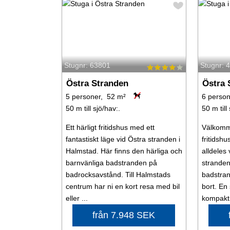
Stugnr: 63801
Stugnr: 
Östra Stranden
Östra 
5 personer, 52 m²
6 person
50 m till sjö/hav:.
50 m till
Ett härligt fritidshus med ett
Välkomme
fantastiskt läge vid Östra stranden i
fritidshu
Halmstad. Här finns den härliga och
alldeles
barnvänliga badstranden på
stranden
badrocksavstånd. Till Halmstads
badstra
centrum har ni en kort resa med bil
bort. En
eller ...
kompakt 
från 7.948 SEK