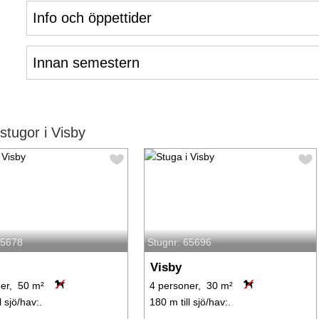
Info och öppettider
Innan semestern
tugor i Visby
65678
Stugnr: 65696
Visby
er, 50 m²
4 personer, 30 m²
l sjö/hav:.
180 m till sjö/hav:.