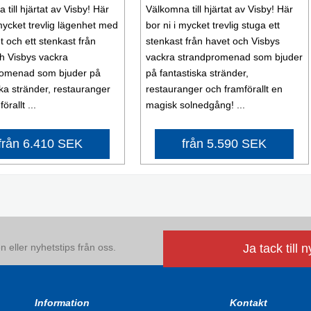
till hjärtat av Visby! Här
Välkomna till hjärtat av Visby! Här
 mycket trevlig lägenhet med
bor ni i mycket trevlig stuga ett
t och ett stenkast från
stenkast från havet och Visbys
h Visbys vackra
vackra strandpromenad som bjuder
romenad som bjuder på
på fantastiska stränder,
ska stränder, restauranger
restauranger och framförallt en
örallt ...
magisk solnedgång! ...
från 6.410 SEK
från 5.590 SEK
 eller nyhetstips från oss.
Ja tack till 
Information
Kontakt