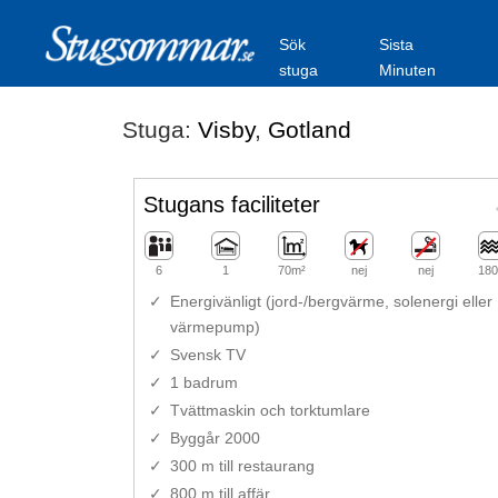
Sök
Sista
stuga
Minuten
Stuga:
Visby
,
Gotland
Stugans faciliteter
6
1
70m²
nej
nej
180
Energivänligt (jord-/bergvärme, solenergi eller
värmepump)
Svensk TV
1 badrum
Tvättmaskin och torktumlare
Byggår 2000
300 m till restaurang
800 m till affär