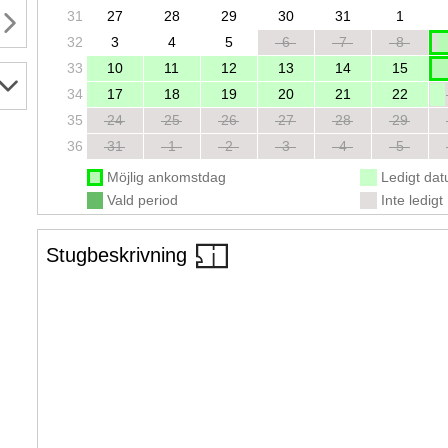
31
27
28
29
30
31
1
32
3
4
5
6
7
8
33
10
11
12
13
14
15
34
17
18
19
20
21
22
35
24
25
26
27
28
29
36
31
1
2
3
4
5
Möjlig ankomstdag
Ledigt da
Vald period
Inte ledigt
Stugbeskrivning