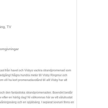
äng, TV
 omgivningar
enkast från havet och Visbys vackra strandpromenad som
lnedgång! Några hundra meter till Visby Ringmur och
 vill ha kort promenadavstånd till allt Visby har att
avet och den fantastiska strandpromenaden. Boendet består
efter en härlig dag! Ni välkomnas här av ett välutrustat
, våningssäng och en spjälsäng. I separat sovrum finns en