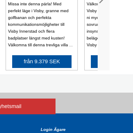
Missa inte denna pärla! Med
Välkomna till detta trevli
perfekt läge i Visby, granne med
Visby på idylliska Gotlan
golfbanan och perfekta
ni mycket bekvämt med 
kommunikationsmöjligheter till
sovrum, sällskapsytor o
Visby Innerstad och flera
insynsskyddad trädgård.
badplatser längst med kusten!
beläget med gångavstånd t
Välkomna till denna trevliga villa ...
Visby har ...
från 9.379 SEK
från 7.974 
nyhetsmail
Login Ägare