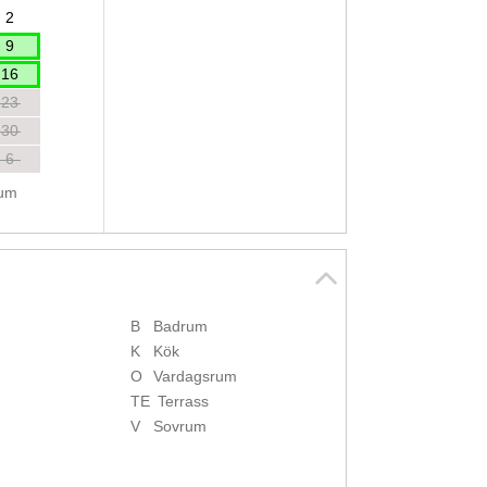
2
9
16
23
30
6
tum
B
Badrum
K
Kök
O
Vardagsrum
TE
Terrass
V
Sovrum