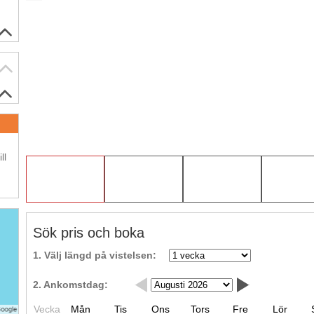
.
ll
Sök pris och boka
1. Välj längd på vistelsen:
2. Ankomstdag:
Vecka
Mån
Tis
Ons
Tors
Fre
Lör