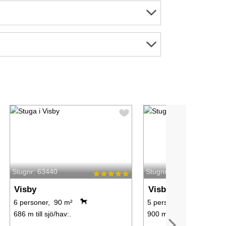
Stugnr: 63440
Stugnr: 54446
Visby
Visby
6 personer, 90 m²
5 personer, 130 m²
686 m till sjö/hav:.
900 m till sjö/hav:.