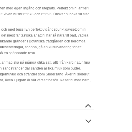
en med egen ingång och uteplats. Perfekt om ni är fler i
ut. Även husnr 65678 och 65696. Önskar ni boka till städ
ykel och med buss! En perfekt utgångspunkt oavsett om ni
 det mest fantastiska är att ni har så nära till bad, vackra
runkande gränder, i Botaniska trädgården och berömda
 uteserveringar, shoppa, gå en kulturvandring för att
r på en spännande resa.
 magiska på många olika sätt, allt ifrån karg natur, fina
ch sandstränder där sanden är lika mjuk som puder.
igerhuvud och stränder som Sudersand. Åker ni söderut
na, även Ljugarn är väl värt ett besök. Reser ni med barn,