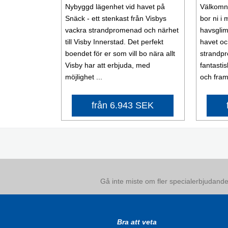
Nybyggd lägenhet vid havet på
Välkomna 
Snäck - ett stenkast från Visbys
bor ni i
vackra strandpromenad och närhet
havsglim
till Visby Innerstad. Det perfekt
havet oc
boendet för er som vill bo nära allt
strandp
Visby har att erbjuda, med
fantasti
möjlighet ...
och framf
från 6.943 SEK
Gå inte miste om fler specialerbjudanden
Bra att veta