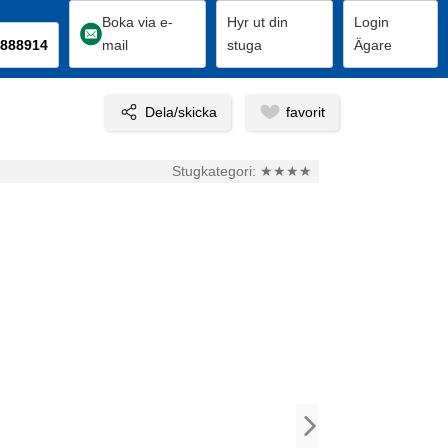
Boka via e-
Hyr ut din
Login
888914
mail
stuga
Ägare
Stugkategori:
★★★★