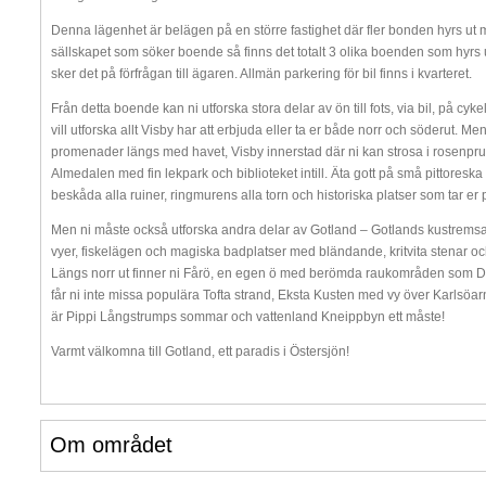
Denna lägenhet är belägen på en större fastighet där fler bonden hyrs ut m
sällskapet som söker boende så finns det totalt 3 olika boenden som hyrs 
sker det på förfrågan till ägaren. Allmän parkering för bil finns i kvarteret.
Från detta boende kan ni utforska stora delar av ön till fots, via bil, på c
vill utforska allt Visby har att erbjuda eller ta er både norr och söderut. Men
promenader längs med havet, Visby innerstad där ni kan strosa i rosenp
Almedalen med fin lekpark och biblioteket intill. Äta gott på små pittoreska
beskåda alla ruiner, ringmurens alla torn och historiska platser som tar e
Men ni måste också utforska andra delar av Gotland – Gotlands kustremsa är
vyer, fiskelägen och magiska badplatser med bländande, kritvita stenar o
Längs norr ut finner ni Fårö, en egen ö med berömda raukområden som D
får ni inte missa populära Tofta strand, Eksta Kusten med vy över Karlsöar
är Pippi Långstrumps sommar och vattenland Kneippbyn ett måste!
Varmt välkomna till Gotland, ett paradis i Östersjön!
Om området