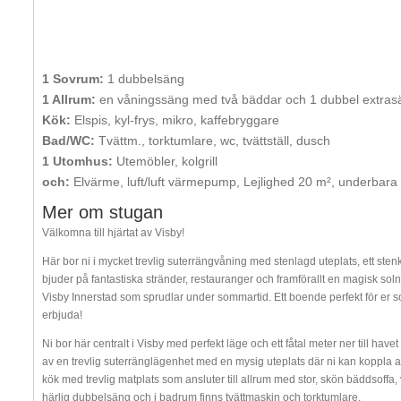
1 Sovrum:
1 dubbelsäng
1 Allrum:
en våningssäng med två bäddar och 1 dubbel extras
Kök:
Elspis, kyl-frys, mikro, kaffebryggare
Bad/WC:
Tvättm., torktumlare, wc, tvättställ, dusch
1 Utomhus:
Utemöbler, kolgrill
och:
Elvärme, luft/luft värmepump, Lejlighed 20 m², underbara
Mer om stugan
Välkomna till hjärtat av Visby!
Här bor ni i mycket trevlig suterrängvåning med stenlagd uteplats, ett st
bjuder på fantastiska stränder, restauranger och framförallt en magisk so
Visby Innerstad som sprudlar under sommartid. Ett boende perfekt för er som
erbjuda!
Ni bor här centralt i Visby med perfekt läge och ett fåtal meter ner till h
av en trevlig suterränglägenhet med en mysig uteplats där ni kan koppla av 
kök med trevlig matplats som ansluter till allrum med stor, skön bäddsoffa
härlig dubbelsäng och i badrum finns tvättmaskin och torktumlare.