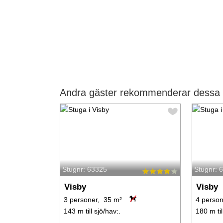
Andra gäster rekommenderar dessa s
Stugnr: 63325
Stugnr: 
Visby
Visby
3 personer, 35 m²
4 person
143 m till sjö/hav:.
180 m til