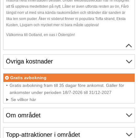
historia hela innerstaden besitter. Under Medeltidsveckan har ni möjlighet
att få uppleva medeltiden på nytt. Låter er även utforsta resten av ön, Fårö
längst norr ut med sina kända raukområden och stränder där sanden är
lika len som puder. Åker ni söderut finner ni populära Tofta strand, Eksta
Kusten, Ljugarn och mycket mer ni bara måste uppleva!
Välkomna till Gotland, en oas i Östersjön!
Övriga kostnader
Gratis avbokning
Gratis avbokning fram till 35 dagar före ankomst. Gäller för
ankomster under perioden 18/7-2026 till 31/12-2027
Se villkor här
Om området
Topp-attraktioner i området