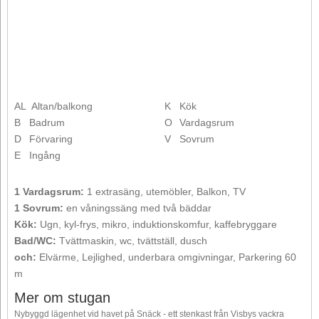
AL
Altan/balkong
K
Kök
B
Badrum
O
Vardagsrum
D
Förvaring
V
Sovrum
E
Ingång
1 Vardagsrum:
1 extrasäng, utemöbler, Balkon, TV
1 Sovrum:
en våningssäng med två bäddar
Kök:
Ugn, kyl-frys, mikro, induktionskomfur, kaffebryggare
Bad/WC:
Tvättmaskin, wc, tvättställ, dusch
och:
Elvärme, Lejlighed, underbara omgivningar, Parkering 60
m
Mer om stugan
Nybyggd lägenhet vid havet på Snäck - ett stenkast från Visbys vackra