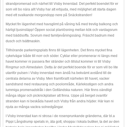
strandpromenad och närhet till Visby Innerstad. Det perfekt boendet för er
som vill bo nära allt Visby har att erbjuda, med möjlighet att starta dagen
med ett svalkande morgondopp nere på Snäckstranden!
Mycket fin lägenhet med havsglimt på våning två med trevlig balkong och
härligt ljusinsläpp! Öppen social planlösning mellan kök och vardagsrum
med bäddsoffa. Sovrum med familjevåningssäng. Fräscht badrum med
dusch och tvättmaskin.
Tillhörande parkeringsplats finns till lägenheten. Det finns mycket fina
cykelvägar både till norr och söder. Cyklar eller promenerar ni längs med
havet kommer ni passera fler stränder och tillslut kommer ni till Visby
Ringmur och Almedalen. Detta är det perfekt boende för er som vill bo lite
utanför pulsen i Visby innerstad men ändå ha bekvämt avstånd till de
centrala delarna av Visby. Men framförallt närheten till havet, vacker
sandstrand med restaurang och poolområde, Kärleksstigen och andra
lummiga promenadstråk i den Gotländska naturen. Här finns oändligt
många stigar och picknickplatser att finna. Uppe på berget ovanför
stranden kan ni beskåda havet och Visby från andra höjder. Här kan ni
njuta av många vackra solnedgångar.
I Visby innerstad kan ni strosa i de rosenprunkande gränderna, där bl.a
Pippi Långstrump spelats in, äta gott, shoppa i lokala butiker, ta del av den