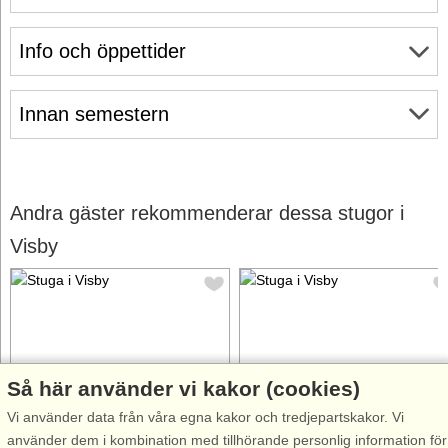
Info och öppettider
Innan semestern
Andra gäster rekommenderar dessa stugor i
Visby
Så här använder vi kakor (cookies)
Stugnr: 54446
Stugnr: 60996
Vi använder data från våra egna kakor och tredjepartskakor. Vi
Visby
Visby
använder dem i kombination med tillhörande personlig information för
5 personer, 130 m²
7 personer, 120 m²