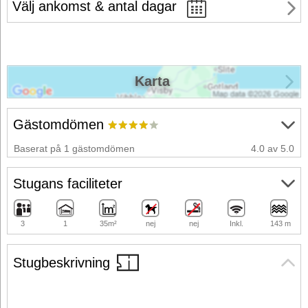
Välj ankomst & antal dagar
Karta
Gästomdömen
Baserat på 1 gästomdömen
4.0 av 5.0
Stugans faciliteter
3
1
35m²
nej
nej
Inkl.
143 m
Stugbeskrivning