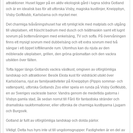
attraktioner. Huset ligger på en aktiv ekologisk gård i lugna södra Gotland
och är en idealisk bas för att utforska Visby, magiska kustlinjer, Kneippbyn,
Visby Golfklubb, Karlsöarna och mycket mer.
Det charmiga tvåvåningshuset har ett rymligt kök med matplats och utgång
till uteplatsen, ett fräscht badrum med dusch och tvättmaskin samt ett lugnt
sovrum på bottenvåningen med enkelsäng, TV och soffa. På övervåningen
finns ett mysigt sovrum med dubbelsäng och ett extra sovrum med två
sängar i ett öppet loftliknande rum. Utomhus kan du njuta av den
möblerade uteplatsen, grillen, den gröna gräsmattan och den vackra
utsikten över fälten.
Tofta ligger längs Gotlands vackra västkust, omgiven av oförglömliga
landskap och attraktioner. Besök Eksta kust för vidsträckt utsikt över
Karlsööarna, njut av familjeaktiviteter på Kneippbyn (Pippis sommar- och
vattenpark), utforska Gotlands Zoo eller spela en runda på Visby Golfklubb,
en av Sveriges vackraste banor. Vandra genom de medeltida gatorna i
Visbys gamla stad, åk sedan norrut till Fårö för fantastiska stränder och
dramatiska raukformationer, eller utforska de charmiga kustbyarna Ljugarn
och Burgsvik.
Gotland är fullt av oförglömliga landskap och dolda pärlor.
Viktigt: Detta hus hyrs inte ut till ungdomsgrupper. Fastigheten är en del av