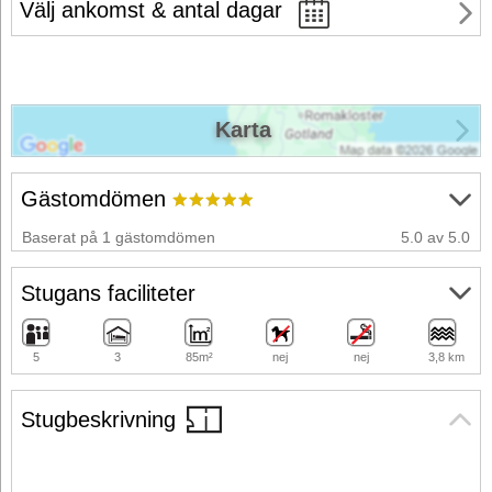
Välj ankomst & antal dagar
Karta
Gästomdömen
Baserat på 1 gästomdömen
5.0 av 5.0
Stugans faciliteter
5
3
85m²
nej
nej
3,8 km
Stugbeskrivning