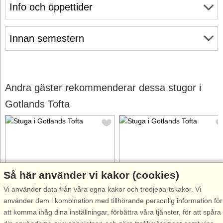
Info och öppettider
Innan semestern
Andra gäster rekommenderar dessa stugor i
Gotlands Tofta
Så här använder vi kakor (cookies)
Stugnr: 64641
Stugnr: 4880
Vi använder data från våra egna kakor och tredjepartskakor. Vi
Gotlands Tofta
Gotlands Tofta
använder dem i kombination med tillhörande personlig information för
6 personer, 55 m²
4 personer, 25 m²
att komma ihåg dina inställningar, förbättra våra tjänster, för att spåra
200 m till sjö/hav:.
500 m till sjö/hav:.