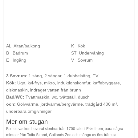
AL
Altan/balkong
K
Kök
B
Badrum
ST
Undervåning
E
Ingång
V
Sovrum
3 Sovrum:
1 säng, 2 sängar, 1 dubbelsäng, TV
Kök:
Ugn, kyl-frys, mikro, induktionskomfur, kaffebryggare,
diskmaskin, indraget vatten från brunn
Bad/WC:
Tvättmaskin, wc, tvättställ, dusch
och:
Golvvärme, jordvärme/bergvärme, trädgård 400 m²,
underbara omgivningar
Mer om stugan
Bo i ett vackert bevarat stenhus från 1700-talet i Eskelhem, bara några
minuter från Tofta Strand, Gotlands Zoo och många av öns främsta