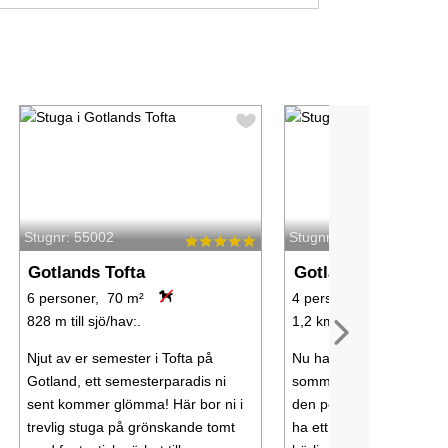
Stugnr: 55002
Stugnr: 66059
Gotlands Tofta
Gotlands Tofta
6 personer, 70 m²
4 personer, 99 m²
828 m till sjö/hav:.
1,2 km till sjö/hav:.
Njut av er semester i Tofta på
Nu har ni chansen att bo
Gotland, ett semesterparadis ni
sommarparadiset Tofta 
sent kommer glömma! Här bor ni i
den perfekta platsen för 
trevlig stuga på grönskande tomt
ha ett stenkast till pool