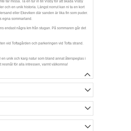
e får missa. Ta en tur in till Visby för att skåda Visby
och en unik historia. Längst norrut kan ni ta en kort
udersand eller Ekeviken där sanden är lika fin som puder.
ps egna sommarland.
nns endast några km från stugan. På sommaren går det
en vid Toftagården och parkeringen vid Tofta strand.
d en unik och karg natur som bland annat återspeglas i
kt resmål för alla intressen, varmt välkomna!