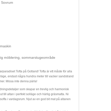
Sovrum
skmaskin
revlig möblering, sommarstugeområde
paradiset Tofta på Gotland! Tofta är ett måste för alla
läge, endast några hundra meter till vacker sandstrand
mer. Missa inte denna pärla!
nredningsdetaljer som skapar en trevlig och harmonisk
till altan i perfekt solläge och härlig gräsmatta. Ni
ffa i vardagsrum. Njut av en god bit mat på altanen