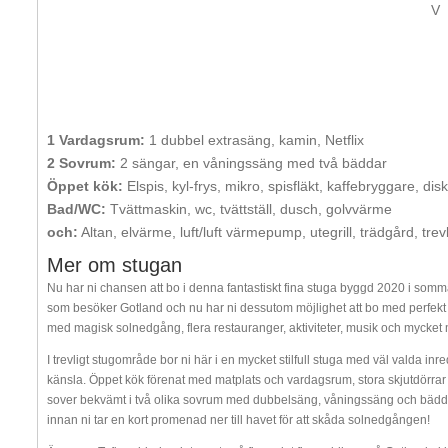
V
1 Vardagsrum:
1 dubbel extrasäng, kamin, Netflix
2 Sovrum:
2 sängar, en våningssäng med två bäddar
Öppet kök:
Elspis, kyl-frys, mikro, spisfläkt, kaffebryggare, di
Bad/WC:
Tvättmaskin, wc, tvättställ, dusch, golvvärme
och:
Altan, elvärme, luft/luft värmepump, utegrill, trädgård, t
Mer om stugan
Nu har ni chansen att bo i denna fantastiskt fina stuga byggd 2020 i sommar
som besöker Gotland och nu har ni dessutom möjlighet att bo med perfekt 
med magisk solnedgång, flera restauranger, aktiviteter, musik och mycket 
I trevligt stugområde bor ni här i en mycket stilfull stuga med väl valda i
känsla. Öppet kök förenat med matplats och vardagsrum, stora skjutdörrar ut 
sover bekvämt i två olika sovrum med dubbelsäng, våningssäng och bäddso
innan ni tar en kort promenad ner till havet för att skåda solnedgången!