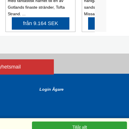
med fantastisk närhet till en av
härliga solsängar och m
Gotlands finaste stränder, Tofta
sandstrand för svalkand
Strand. ...
Missa inte ...
från 9.164 SEK
från 9.038 
nyhetsmail
Login Ägare
Tillåt allt