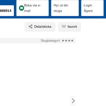
Boka via e-
Hyr ut din
Login
888914
mail
stuga
Ägare
Stugkategori:
★★★★