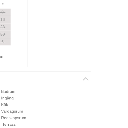
2
9
16
23
30
6
tum
Badrum
Ingång
Kök
Vardagsrum
Redskapsrum
E
Terrass