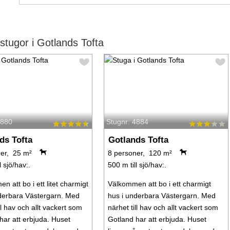
tugor i Gotlands Tofta
4880
Stugnr: 4884
ds Tofta
Gotlands Tofta
er, 25 m²
8 personer, 120 m²
l sjö/hav:.
500 m till sjö/hav:.
 att bo i ett litet charmigt
Välkommen att bo i ett charmigt
derbara Västergarn. Med
hus i underbara Västergarn. Med
ll hav och allt vackert som
närhet till hav och allt vackert som
har att erbjuda. Huset
Gotland har att erbjuda. Huset