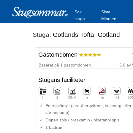
Sök
Sista
stuga
Minuten
Stuga:
Gotlands Tofta
,
Gotland
Gästomdömen
Baserat på 1 gästomdömen
5.0 av 
Stugans faciliteter
6
2
53m²
ja
nej
Inkl.
600
Energivänligt (jord-/bergvärme, solenergi eller
värmepump)
Öppen spis / braskamin / bioetanol spis
1 badrum