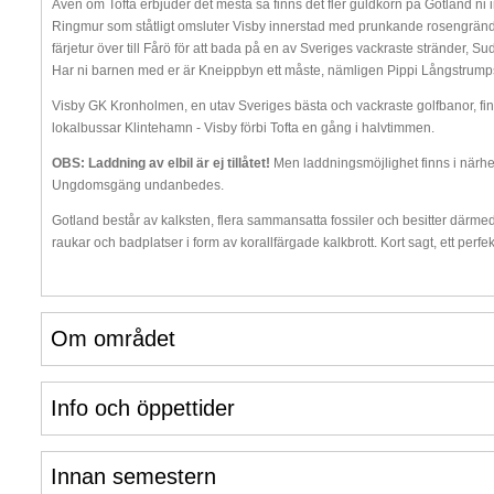
Även om Tofta erbjuder det mesta så finns det fler guldkorn på Gotland ni int
Ringmur som ståtligt omsluter Visby innerstad med prunkande rosengränder 
färjetur över till Fårö för att bada på en av Sveriges vackraste stränder, S
Har ni barnen med er är Kneippbyn ett måste, nämligen Pippi Långstrum
Visby GK Kronholmen, en utav Sveriges bästa och vackraste golfbanor, fi
lokalbussar Klintehamn - Visby förbi Tofta en gång i halvtimmen.
OBS: Laddning av elbil är ej tillåtet!
Men laddningsmöjlighet finns i närhet
Ungdomsgäng undanbedes.
Gotland består av kalksten, flera sammansatta fossiler och besitter därme
raukar och badplatser i form av korallfärgade kalkbrott. Kort sagt, ett perfe
Om området
Info och öppettider
Innan semestern