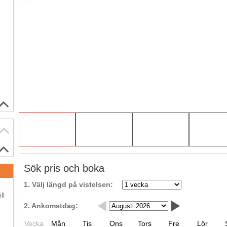
Sök pris och boka
.
1. Välj längd på vistelsen:
ll
2. Ankomstdag:
.
Vecka
Mån
Tis
Ons
Tors
Fre
Lör