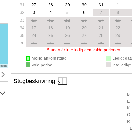
l
31
27
28
29
30
31
1
32
3
4
5
6
7
8
33
10
11
12
13
14
15
34
17
18
19
20
21
22
35
24
25
26
27
28
29
36
31
1
2
3
4
5
Stugan är inte ledig den valda perioden.
Möjlig ankomstdag
Ledigt da
Vald period
Inte ledigt
Stugbeskrivning
B
E
K
O
R
T