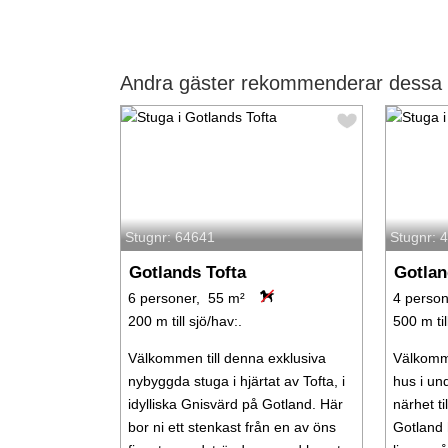
Andra gäster rekommenderar dessa s
Stugnr: 64641
Stugnr: 
Gotlands Tofta
Gotlan
6 personer, 55 m²
4 person
200 m till sjö/hav:.
500 m til
Välkommen till denna exklusiva
Välkommen
nybyggda stuga i hjärtat av Tofta, i
hus i un
idylliska Gnisvärd på Gotland. Här
närhet ti
bor ni ett stenkast från en av öns
Gotland 