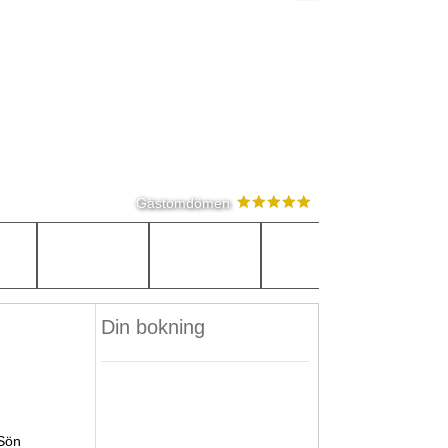
Gästomdömen
Din bokning
Sön