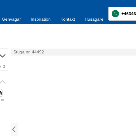
+46346
Genvägar
Inspiration
Kontakt
Husägare
Stuga nr. 44492
5.0
 m