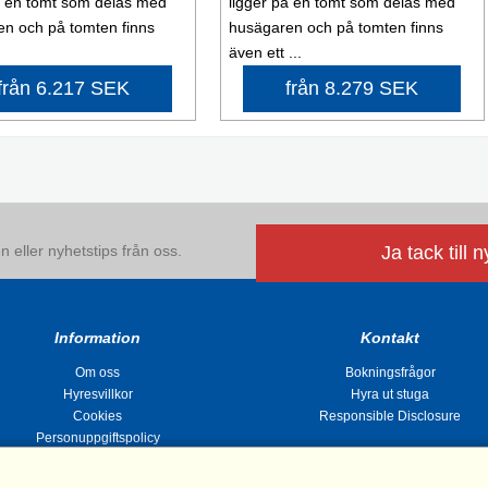
å en tomt som delas med
ligger på en tomt som delas med
n och på tomten finns
husägaren och på tomten finns
även ett ...
från 6.217 SEK
från 8.279 SEK
 eller nyhetstips från oss.
Ja tack till 
Information
Kontakt
Om oss
Bokningsfrågor
Hyresvillkor
Hyra ut stuga
Cookies
Responsible Disclosure
Personuppgiftspolicy