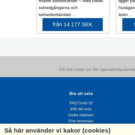
finaste sandstränder – med havet,
ligger p
solnedgångarna och
husägare
semesterkänslan ...
även ...
från 14.177 SEK
Gå inte miste om fler specialerbjudanden
Bra att veta
FAQ Covid-19
Inför din resa
Under vistelsen
Före hemresan
Så här använder vi kakor (cookies)