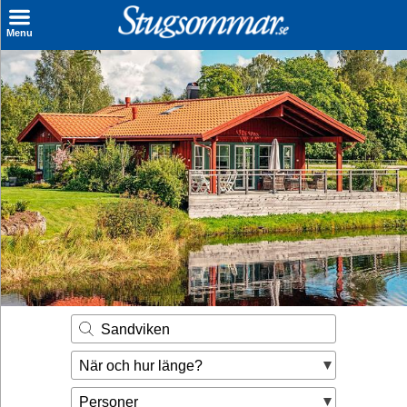
×
Menu
Sök stuga
Sista Minuten
Genvägar
Inspiration
Kontakt
Husägare
Se hur mycket du kan tjäna
Sandviken
Räkna ut din
När och hur länge?
hyresintäkt
Personer