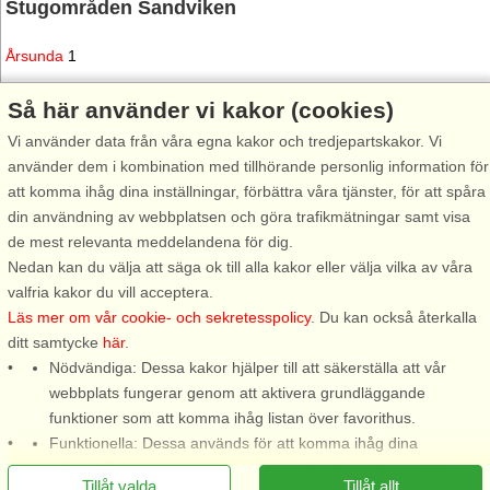
Stugområden Sandviken
Årsunda
1
Så här använder vi kakor (cookies)
Topp-attraktioner i området
Vi använder data från våra egna kakor och tredjepartskakor. Vi
Kungsberget
använder dem i kombination med tillhörande personlig information för
Naturum Färnebofjärden
att komma ihåg dina inställningar, förbättra våra tjänster, för att spåra
Årsunda Viking
din användning av webbplatsen och göra trafikmätningar samt visa
Hälltjärn
de mest relevanta meddelandena för dig.
Slars Ollas fäbod
Nedan kan du välja att säga ok till alla kakor eller välja vilka av våra
Högbo Bruk
valfria kakor du vill acceptera.
Parkbadet
Läs mer om vår cookie- och sekretesspolicy
. Du kan också återkalla
M/S Emma
ditt samtycke
här
.
Strandbaden
Nödvändiga: Dessa kakor hjälper till att säkerställa att vår
Kanotpaddling Högbo
webbplats fungerar genom att aktivera grundläggande
funktioner som att komma ihåg listan över favorithus.
Funktionella: Dessa används för att komma ihåg dina
sökinställningar, t.ex. antal personer, husdjur, ankomstdatum
Tillåt valda
Tillåt allt