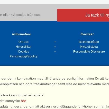
 eller nyhetstips från oss.
Ja tack till 
Information
Kontakt
Om oss
Bokningsfrågor
Hyresvillkor
Hyra ut stuga
Cookies
Responsible Disclosure
Personuppgiftspolicy
nder dem i kombination med tillhörande personlig information för att 
 av webbplatsen och göra trafikmätningar samt visa de mest relevanta me
Stugsommar |
Kvarngatan 2, 311 32 Falkenberg | Sverige
: 031 155 200| e-post:
info@stugsommar.se
| Org.nr. 516403-1691| Bankgiro 5209-
valfria kakor du vill acceptera.
*) Fullständigt firmanamn, se hyresvillkor
 ditt samtycke
här
.
webbplats fungerar genom att aktivera grundläggande funktioner som att