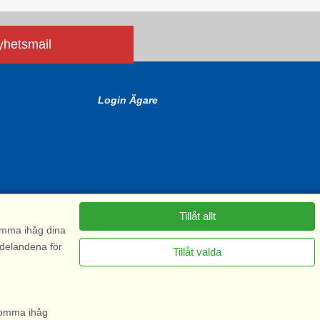
nyhetsmail
Login Ägare
Tillåt allt
komma ihåg dina
ddelandena för
Tillåt valda
6575
 komma ihåg