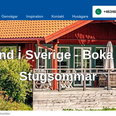
+46346
Genvägar
Inspiration
Kontakt
Husägare
nd i Sverige - Boka
Stugsommar
mester.