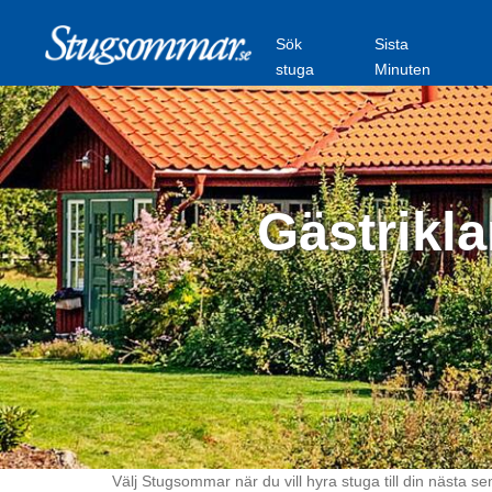
Sök
Sista
stuga
Minuten
Gästrikla
Välj Stugsommar när du vill hyra stuga till din nästa se