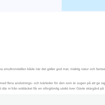
na smultronställen både när det gäller god mat, mäktig natur och fantast
d flera anslutnings- och tvärleder för den som är sugen på att ge sig ut
där ni från soldäcket får en oförglömlig utsikt över Gävle skärgård på 