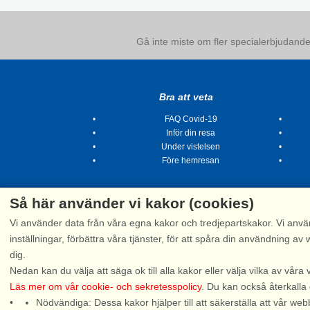
Gå inte miste om fler specialerbjudanden
Bra att veta
FAQ Covid-19
Inför din resa
Under vistelsen
Före hemresan
Så här använder vi kakor (cookies)
Vi använder data från våra egna kakor och tredjepartskakor. Vi anvä
inställningar, förbättra våra tjänster, för att spåra din användning
dig.
Tel.
Nedan kan du välja att säga ok till alla kakor eller välja vilka av våra 
Läs mer om vår cookie- och sekretesspolicy
. Du kan också återkalla
Nödvändiga: Dessa kakor hjälper till att säkerställa att vår 