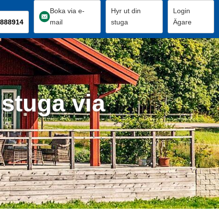
Boka via e-
Hyr ut din
Login
888914
mail
stuga
Ägare
 stuga via