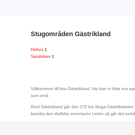
Stugområden Gästrikland
Hofors
1
Sandviken
1
Välkommen till fina Gästrikland, här kan ni hitta era eg
som små.
Runt Gästrikland går den 270 km långa Gästrikeleden me
besöka den idylliska sommarön Limön så går det turbåt 