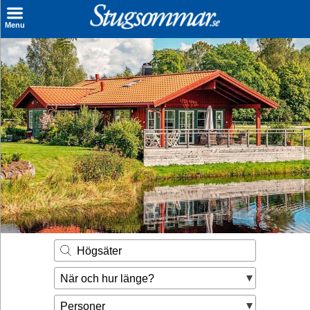
×
Menu
Sök stuga
Sista Minuten
Genvägar
Inspiration
Kontakt
Husägare
Se hur mycket du kan tjäna
Högsäter
Räkna ut din
När och hur länge?
hyresintäkt
Personer