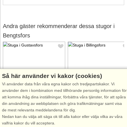
Andra gäster rekommenderar dessa stugor i
Bengtsfors
Så här använder vi kakor (cookies)
Stugnr: 50953
Stugnr: 10624
Vi använder data från våra egna kakor och tredjepartskakor. Vi
Gustavsfors
Billingsfors
använder dem i kombination med tillhörande personlig information för
5 personer, 112 m²
5 personer, 100 m²
att komma ihåg dina inställningar, förbättra våra tjänster, för att spåra
50 m till sjö/hav:.
70 m till sjö/hav:.
din användning av webbplatsen och göra trafikmätningar samt visa
Tillbringa din semester i detta
Trevligt inredd villa norr om
de mest relevanta meddelandena för dig.
mysiga hus med en fantastisk
Billingsfors med härlig sjöutsikt
Nedan kan du välja att säga ok till alla kakor eller välja vilka av våra
utsikt! På baksidan av huset
över Bengtsbrohöljen. Huset
valfria kakor du vill acceptera.