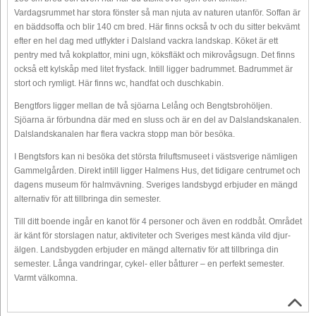
Vardagsrummet har stora fönster så man njuta av naturen utanför. Soffan är
en bäddsoffa och blir 140 cm bred. Här finns också tv och du sitter bekvämt
efter en hel dag med utflykter i Dalsland vackra landskap. Köket är ett
pentry med två kokplattor, mini ugn, köksfläkt och mikrovågsugn. Det finns
också ett kylskåp med litet frysfack. Intill ligger badrummet. Badrummet är
stort och rymligt. Här finns wc, handfat och duschkabin.
Bengtfors ligger mellan de två sjöarna Lelång och Bengtsbrohöljen.
Sjöarna är förbundna där med en sluss och är en del av Dalslandskanalen.
Dalslandskanalen har flera vackra stopp man bör besöka.
I Bengtsfors kan ni besöka det största friluftsmuseet i västsverige nämligen
Gammelgården. Direkt intill ligger Halmens Hus, det tidigare centrumet och
dagens museum för halmvävning. Sveriges landsbygd erbjuder en mängd
alternativ för att tillbringa din semester.
Till ditt boende ingår en kanot för 4 personer och även en roddbåt. Området
är känt för storslagen natur, aktiviteter och Sveriges mest kända vild djur-
älgen. Landsbygden erbjuder en mängd alternativ för att tillbringa din
semester. Långa vandringar, cykel- eller båtturer – en perfekt semester.
Varmt välkomna.