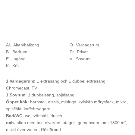
AL
Altan/balkong
O
Vardagsrum
B
Badrum
Pr.
Privat
E
Ingång
V
Sovrum
K
Kök
1 Vardagsrum:
1 extrasäng och 1 dubbel extrasäng,
Chromecast, TV
1 Sovrum:
1 dubbelsäng, spjälsäng
Öppet kök:
barnstol, elspis, miniugn, kylskåp m/frysfack, mikro,
spisfläkt, kaffebryggare
Bad/WC:
wc, tvättställ, dusch
och:
altan med tak, elvärme, utegrill, gemensam tomt 1800 m²,
utsikt över vatten, Rökförbud