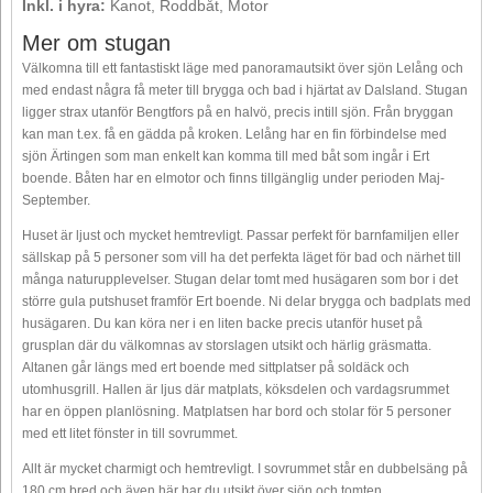
Inkl. i hyra:
Kanot, Roddbåt, Motor
Mer om stugan
Välkomna till ett fantastiskt läge med panoramautsikt över sjön Lelång och
med endast några få meter till brygga och bad i hjärtat av Dalsland. Stugan
ligger strax utanför Bengtfors på en halvö, precis intill sjön. Från bryggan
kan man t.ex. få en gädda på kroken. Lelång har en fin förbindelse med
sjön Ärtingen som man enkelt kan komma till med båt som ingår i Ert
boende. Båten har en elmotor och finns tillgänglig under perioden Maj-
September.
Huset är ljust och mycket hemtrevligt. Passar perfekt för barnfamiljen eller
sällskap på 5 personer som vill ha det perfekta läget för bad och närhet till
många naturupplevelser. Stugan delar tomt med husägaren som bor i det
större gula putshuset framför Ert boende. Ni delar brygga och badplats med
husägaren. Du kan köra ner i en liten backe precis utanför huset på
grusplan där du välkomnas av storslagen utsikt och härlig gräsmatta.
Altanen går längs med ert boende med sittplatser på soldäck och
utomhusgrill. Hallen är ljus där matplats, köksdelen och vardagsrummet
har en öppen planlösning. Matplatsen har bord och stolar för 5 personer
med ett litet fönster in till sovrummet.
Allt är mycket charmigt och hemtrevligt. I sovrummet står en dubbelsäng på
180 cm bred och även här har du utsikt över sjön och tomten.