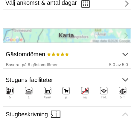
Välj ankomst & antal dagar
Karta
Gästomdömen
Baserat på 8 gästomdömen
5.0 av 5.0
Stugans faciliteter
5
1
42m²
ja
nej
Inkl.
5 m
Stugbeskrivning