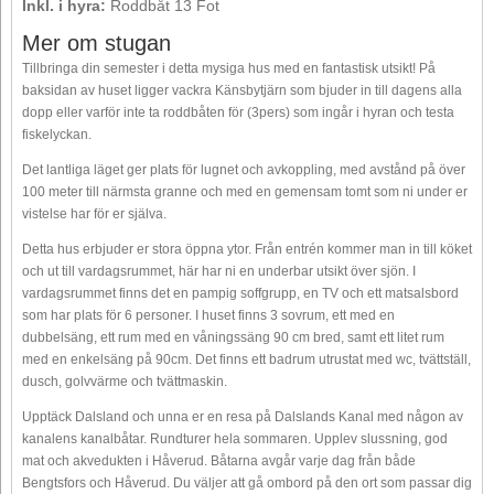
Inkl. i hyra:
Roddbåt 13 Fot
Mer om stugan
Tillbringa din semester i detta mysiga hus med en fantastisk utsikt! På
baksidan av huset ligger vackra Känsbytjärn som bjuder in till dagens alla
dopp eller varför inte ta roddbåten för (3pers) som ingår i hyran och testa
fiskelyckan.
Det lantliga läget ger plats för lugnet och avkoppling, med avstånd på över
100 meter till närmsta granne och med en gemensam tomt som ni under er
vistelse har för er själva.
Detta hus erbjuder er stora öppna ytor. Från entrén kommer man in till köket
och ut till vardagsrummet, här har ni en underbar utsikt över sjön. I
vardagsrummet finns det en pampig soffgrupp, en TV och ett matsalsbord
som har plats för 6 personer. I huset finns 3 sovrum, ett med en
dubbelsäng, ett rum med en våningssäng 90 cm bred, samt ett litet rum
med en enkelsäng på 90cm. Det finns ett badrum utrustat med wc, tvättställ,
dusch, golvvärme och tvättmaskin.
Upptäck Dalsland och unna er en resa på Dalslands Kanal med någon av
kanalens kanalbåtar. Rundturer hela sommaren. Upplev slussning, god
mat och akvedukten i Håverud. Båtarna avgår varje dag från både
Bengtsfors och Håverud. Du väljer att gå ombord på den ort som passar dig