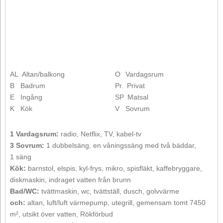
AL
Altan/balkong
O
Vardagsrum
B
Badrum
Pr.
Privat
E
Ingång
SP
Matsal
K
Kök
V
Sovrum
1 Vardagsrum:
radio, Netflix, TV, kabel-tv
3 Sovrum:
1 dubbelsäng, en våningssäng med två bäddar,
1 säng
Kök:
barnstol, elspis, kyl-frys, mikro, spisfläkt, kaffebryggare,
diskmaskin, indraget vatten från brunn
Bad/WC:
tvättmaskin, wc, tvättställ, dusch, golvvärme
och:
altan, luft/luft värmepump, utegrill, gemensam tomt 7450
m², utsikt över vatten, Rökförbud