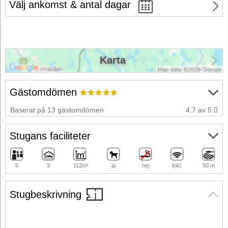
Välj ankomst & antal dagar
Karta
Gästomdömen
Baserat på 13 gästomdömen
4.7 av 5.0
Stugans faciliteter
5
3
112m²
ja
nej
Inkl.
50 m
Stugbeskrivning