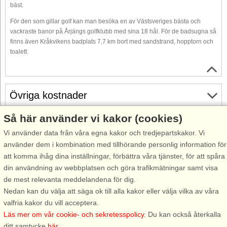
bäst.
För den som gillar golf kan man besöka en av Västsveriges bästa och
vackraste banor på Årjängs golfklubb med sina 18 hål. För de badsugna så
finns även Kråkvikens badplats 7,7 km bort med sandstrand, hopptorn och
toalett.
Övriga kostnader
Så här använder vi kakor (cookies)
Gratis avbokning
Vi använder data från våra egna kakor och tredjepartskakor. Vi
Gratis avbokning fram till 35 dagar före ankomst. Gäller för
använder dem i kombination med tillhörande personlig information för
ankomster under perioden 18/7-2026 till 31/12-2027
att komma ihåg dina inställningar, förbättra våra tjänster, för att spåra
Se villkor här
din användning av webbplatsen och göra trafikmätningar samt visa
de mest relevanta meddelandena för dig.
Om området
Nedan kan du välja att säga ok till alla kakor eller välja vilka av våra
valfria kakor du vill acceptera.
Topp-attraktioner i området
Läs mer om vår cookie- och sekretesspolicy
. Du kan också återkalla
ditt samtycke
här
.