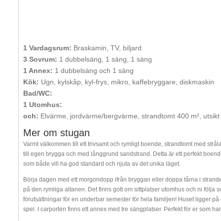
1 Vardagsrum:
Braskamin, TV, biljard
3 Sovrum:
1 dubbelsäng, 1 säng, 1 säng
1 Annex:
1 dubbelsäng och 1 säng
Kök:
Ugn, kylskåp, kyl-frys, mikro, kaffebryggare, diskmaskin
Bad/WC:
1 Utomhus:
och:
Elvärme, jordvärme/bergvärme, strandtomt 400 m², utsikt 
Mer om stugan
Varmt välkommen till ett trivsamt och rymligt boende, strandtomt med stråla
till egen brygga och med långgrund sandstrand. Detta är ett perfekt boende 
som både vill ha god standard och njuta av det unika läget.
Börja dagen med ett morgondopp ifrån bryggan eller doppa tårna i stranden
på den rymliga altanen. Det finns gott om sittplatser utomhus och ni följa s
förutsättningar för en underbar semester för hela familjen! Huset ligger på
spel. I carporten finns ett annex med tre sängplatser. Perfekt för er som har 