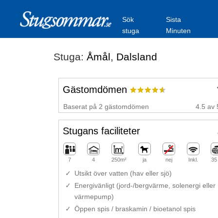
Sök
Sista
stuga
Minuten
Stuga:
Åmål
,
Dalsland
Gästomdömen
Baserat på 2 gästomdömen
4.5 av 
Stugans faciliteter
7
4
250m²
ja
nej
Inkl.
35
Utsikt över vatten (hav eller sjö)
Energivänligt (jord-/bergvärme, solenergi eller
värmepump)
Öppen spis / braskamin / bioetanol spis