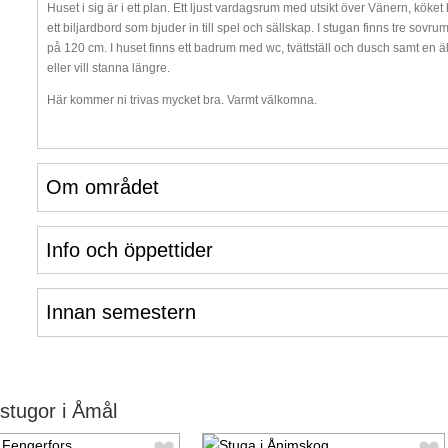
Huset i sig är i ett plan. Ett ljust vardagsrum med utsikt över Vänern, köke
ett biljardbord som bjuder in till spel och sällskap. I stugan finns tre sov
på 120 cm. I huset finns ett badrum med wc, tvättställ och dusch samt en ä
eller vill stanna längre.
Här kommer ni trivas mycket bra. Varmt välkomna.
Om området
Info och öppettider
Innan semestern
stugor i Åmål