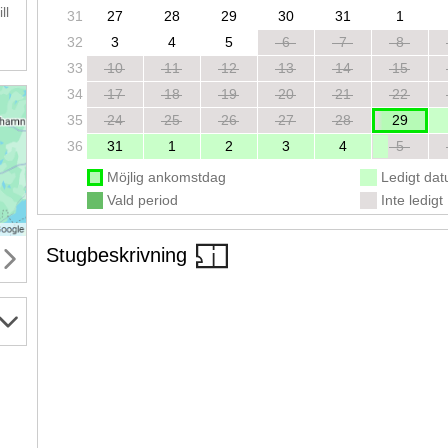
ll
31
27
28
29
30
31
1
32
3
4
5
6
7
8
33
10
11
12
13
14
15
34
17
18
19
20
21
22
35
24
25
26
27
28
29
36
31
1
2
3
4
5
Möjlig ankomstdag
Ledigt da
Vald period
Inte ledigt
Stugbeskrivning