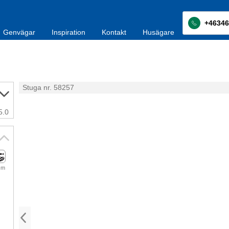
+46346
Genvägar
Inspiration
Kontakt
Husägare
Stuga nr. 58257
5.0
 m