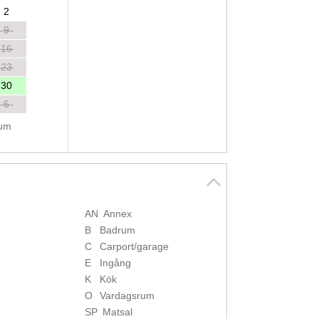
2
9
16
23
30
6
tum
AN
Annex
B
Badrum
C
Carport/garage
E
Ingång
K
Kök
O
Vardagsrum
SP
Matsal