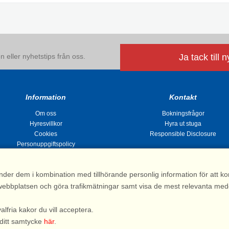
 eller nyhetstips från oss.
Ja tack till 
Information
Kontakt
Om oss
Bokningsfrågor
Hyresvillkor
Hyra ut stuga
Cookies
Responsible Disclosure
Personuppgiftspolicy
nder dem i kombination med tillhörande personlig information för att 
 av webbplatsen och göra trafikmätningar samt visa de mest relevanta me
Stugsommar |
Kvarngatan 2, 311 32 Falkenberg | Sverige
: 031 155 200| e-post:
info@stugsommar.se
| Org.nr. 516403-1691| Bankgiro 5209-
valfria kakor du vill acceptera.
*) Fullständigt firmanamn, se hyresvillkor
 ditt samtycke
här
.