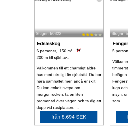
Stugnr: 50822
Stugnr: 
Edsleskog
Fenger
6 personer, 150 m²
5 person
200 m till sjö/hav:.
Välkomme
Välkommen till ett charmigt äldre
timmerst
hus med otroligt fin sjöutsikt. Du bor
belägen 
nära samhället men ändå enskilt.
Fengersf
Du kan enkelt svepa om
lugn och
morgonrocken, ta en liten
insyn, o
promenad över vägen och ta dig ett
som ...
dopp vid rastplatsen. ...
från 8.694 SEK