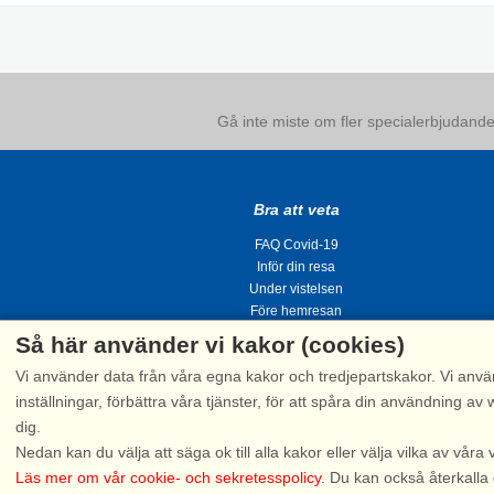
Gå inte miste om fler specialerbjudanden
Bra att veta
FAQ Covid-19
Inför din resa
Under vistelsen
Före hemresan
Så här använder vi kakor (cookies)
Vi använder data från våra egna kakor och tredjepartskakor. Vi anvä
inställningar, förbättra våra tjänster, för att spåra din användning
dig.
Tel.
Nedan kan du välja att säga ok till alla kakor eller välja vilka av våra 
Läs mer om vår cookie- och sekretesspolicy
. Du kan också återkalla