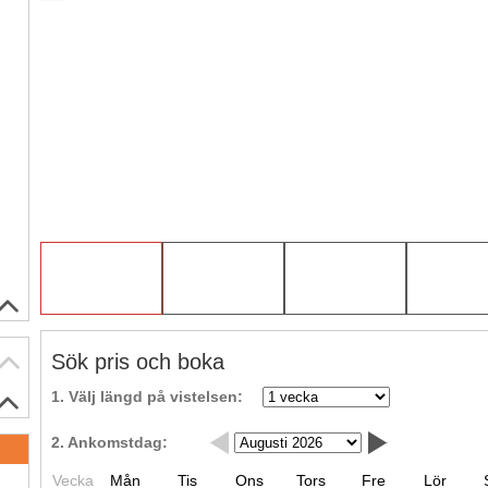
Sök pris och boka
1. Välj längd på vistelsen:
2. Ankomstdag:
.
Vecka
Mån
Tis
Ons
Tors
Fre
Lör