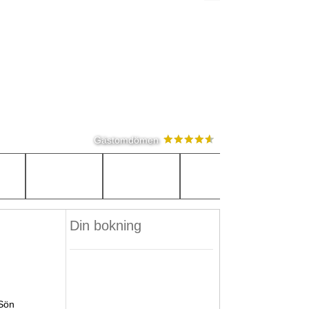
Gästomdömen
Din bokning
Sön