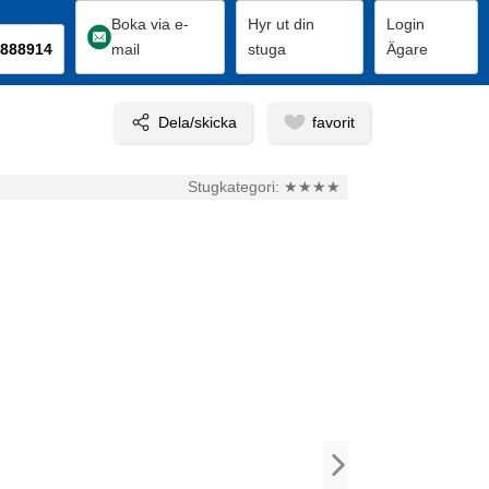
Boka via e-
Hyr ut din
Login
888914
mail
stuga
Ägare
Stugkategori:
★★★★