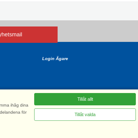
nyhetsmail
Login Ägare
Tillåt allt
komma ihåg dina
ddelandena för
Tillåt valda
6575