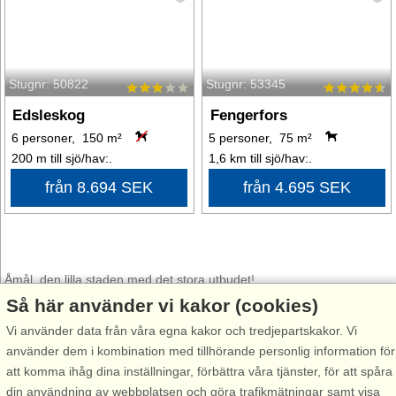
Stugnr: 50822
Stugnr: 53345
Edsleskog
Fengerfors
6 personer, 150 m²
5 personer, 75 m²
200 m till sjö/hav:.
1,6 km till sjö/hav:.
från 8.694 SEK
från 4.695 SEK
Åmål, den lilla staden med det stora utbudet!
Så här använder vi kakor (cookies)
Åmål ligger vackert vid Vänerns glittrande vatten och bjuder på en
Vi använder data från våra egna kakor och tredjepartskakor. Vi
unik kombination av stadspuls, naturskönhet och kulturellt liv. Staden
använder dem i kombination med tillhörande personlig information för
omges av fjärdar, små vikar och skogsklädda höjder och erbjuder
att komma ihåg dina inställningar, förbättra våra tjänster, för att spåra
både stillhet och aktiviteter för alla åldrar. Promenera längs kajen,
din användning av webbplatsen och göra trafikmätningar samt visa
upptäck charmiga gator med caféer, butiker och restauranger, eller