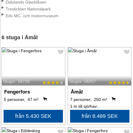
Dalslands Glasblåseri
Tresticklan Nationalpark
Eds MC- och motormuseum
6 stuga i Åmål
Stugnr: 58739
Stugnr: 58257
Fengerfors
Åmål
5 personer, 47 m²
7 personer, 250 m²
1 m till sjö/hav:.
från 5.430 SEK
från 8.489 SEK