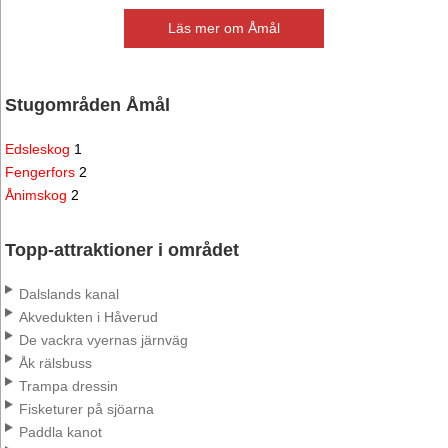
Läs mer om Åmål
Stugområden Åmål
Edsleskog
1
Fengerfors
2
Ånimskog
2
Topp-attraktioner i området
Dalslands kanal
Akvedukten i Håverud
De vackra vyernas järnväg
Åk rälsbuss
Trampa dressin
Fisketurer på sjöarna
Paddla kanot