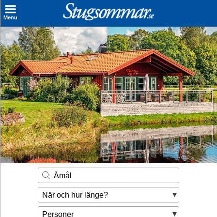
×
Menu
Sök stuga
Sista Minuten
Genvägar
Inspiration
Kontakt
Husägare
Se hur mycket du kan tjäna
Åmål
Räkna ut din
När och hur länge?
hyresintäkt
Personer