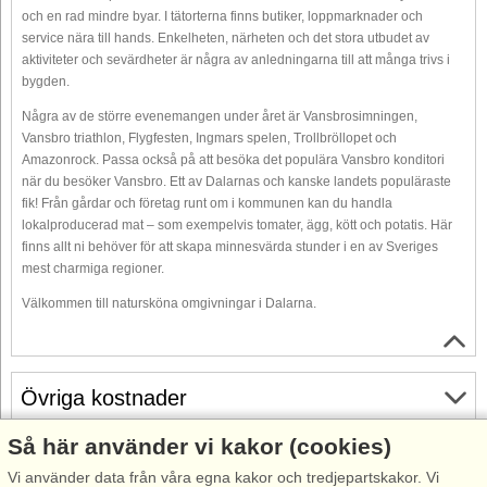
och en rad mindre byar. I tätorterna finns butiker, loppmarknader och
service nära till hands. Enkelheten, närheten och det stora utbudet av
aktiviteter och sevärdheter är några av anledningarna till att många trivs i
bygden.
Några av de större evenemangen under året är Vansbrosimningen,
Vansbro triathlon, Flygfesten, Ingmars spelen, Trollbröllopet och
Amazonrock. Passa också på att besöka det populära Vansbro konditori
när du besöker Vansbro. Ett av Dalarnas och kanske landets populäraste
fik! Från gårdar och företag runt om i kommunen kan du handla
lokalproducerad mat – som exempelvis tomater, ägg, kött och potatis. Här
finns allt ni behöver för att skapa minnesvärda stunder i en av Sveriges
mest charmiga regioner.
Välkommen till natursköna omgivningar i Dalarna.
Övriga kostnader
Så här använder vi kakor (cookies)
Gratis avbokning
Vi använder data från våra egna kakor och tredjepartskakor. Vi
Gratis avbokning fram till 35 dagar före ankomst. Gäller för