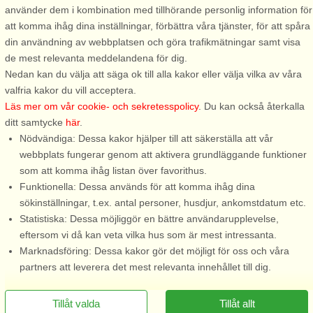
använder dem i kombination med tillhörande personlig information för
ankomster under perioden 26/7-2026 till 2/1-2027
att komma ihåg dina inställningar, förbättra våra tjänster, för att spåra
Se villkor här
din användning av webbplatsen och göra trafikmätningar samt visa
de mest relevanta meddelandena för dig.
Om området
Nedan kan du välja att säga ok till alla kakor eller välja vilka av våra
valfria kakor du vill acceptera.
Topp-attraktioner i området
Läs mer om vår cookie- och sekretesspolicy
. Du kan också återkalla
ditt samtycke
här
.
Nödvändiga: Dessa kakor hjälper till att säkerställa att vår
Info och öppettider
webbplats fungerar genom att aktivera grundläggande funktioner
som att komma ihåg listan över favorithus.
Funktionella: Dessa används för att komma ihåg dina
Innan semestern
sökinställningar, t.ex. antal personer, husdjur, ankomstdatum etc.
Statistiska: Dessa möjliggör en bättre användarupplevelse,
eftersom vi då kan veta vilka hus som är mest intressanta.
Marknadsföring: Dessa kakor gör det möjligt för oss och våra
partners att leverera det mest relevanta innehållet till dig.
Tillåt valda
Tillåt allt