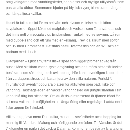
omgivningarna med vandringsleder, badplatser och mysiga utflyktsmål som
passar alla åldrar. Sommaren bjuder på idylliska vyer, blomstrande ängar
och långa ljusa kvällar.
Huset är fullt utrustat för en bekväm och trivsam vistelse med sköna
sovplatser, ett öppet kök med matplats och vedspis som får användas och
det finns gott om sociala ytor. Enplanshus i vinkel med tre sovrum, två rum
med dubbelsäng och ett rum med enkelsäng. Trevliga allrum med soffor
och Tv med Chromecast. Det finns bastu, tvättmaskin och en WC och ett
badrum med dusch.
Gladtjärnen – Ljustjärn, fantastiska sjöar som ligger promenadväg från
huset. Med sitt klara vatten, tysta omgivning och naturnära atmosfär lockar
besökare som söker lugn och avkoppling. Här kan du verkligen koppla bort
från vardagens stress och bara njuta av den stilla naturen. Perfekt för
friluftsliv och äventyr populära platser för aktiviteter som bad, fiske och
vandring. Hästhagsleden en vacker vandringsled där jungfrusländan i sin
koboltblå färg har sitt näste. Om du är fiskeintresserad är tjärnen känd för
sitt rena vatten och möjligheten att fånga öring eller regnbåge. Ladda ner I-
fiske appen för fiskekort.
Vill man uppleva mera Dalakultur, museum, sevärdheter och shopping tar
man sig till Vansbro, Malung och närliggande områden. Till Vansbro är det
7 kilometer en pärla i det vackra Dalarna. Kommunen består av fyra tätorter