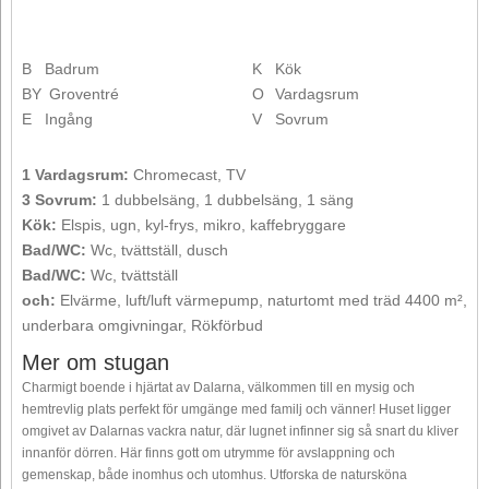
B
Badrum
K
Kök
BY
Groventré
O
Vardagsrum
E
Ingång
V
Sovrum
1 Vardagsrum:
Chromecast, TV
3 Sovrum:
1 dubbelsäng, 1 dubbelsäng, 1 säng
Kök:
Elspis, ugn, kyl-frys, mikro, kaffebryggare
Bad/WC:
Wc, tvättställ, dusch
Bad/WC:
Wc, tvättställ
och:
Elvärme, luft/luft värmepump, naturtomt med träd 4400 m²,
underbara omgivningar, Rökförbud
Mer om stugan
Charmigt boende i hjärtat av Dalarna, välkommen till en mysig och
hemtrevlig plats perfekt för umgänge med familj och vänner! Huset ligger
omgivet av Dalarnas vackra natur, där lugnet infinner sig så snart du kliver
innanför dörren. Här finns gott om utrymme för avslappning och
gemenskap, både inomhus och utomhus. Utforska de natursköna