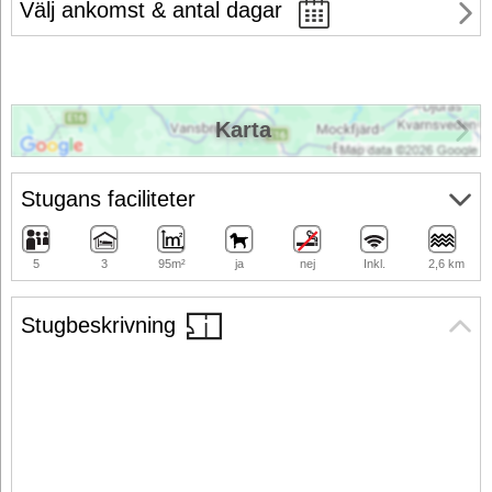
Välj ankomst & antal dagar
Karta
Stugans faciliteter
5
3
95m²
ja
nej
Inkl.
2,6 km
Stugbeskrivning