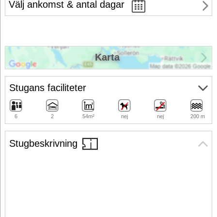
Välj ankomst & antal dagar
Karta
Stugans faciliteter
6
2
54m²
nej
nej
200 m
Stugbeskrivning