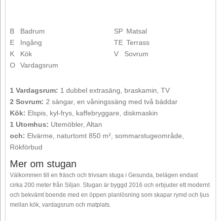
B
Badrum
SP
Matsal
E
Ingång
TE
Terrass
K
Kök
V
Sovrum
O
Vardagsrum
1 Vardagsrum:
1 dubbel extrasäng, braskamin, TV
2 Sovrum:
2 sängar, en våningssäng med två bäddar
Kök:
Elspis, kyl-frys, kaffebryggare, diskmaskin
1 Utomhus:
Utemöbler, Altan
och:
Elvärme, naturtomt 850 m², sommarstugeområde,
Rökförbud
Mer om stugan
Välkommen till en fräsch och trivsam stuga i Gesunda, belägen endast
cirka 200 meter från Siljan. Stugan är byggd 2016 och erbjuder ett modernt
och bekvämt boende med en öppen planlösning som skapar rymd och ljus
mellan kök, vardagsrum och matplats.