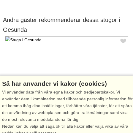
Andra gäster rekommenderar dessa stugor i
Gesunda
Så här använder vi kakor (cookies)
Vi använder data från våra egna kakor och tredjepartskakor. Vi
använder dem i kombination med tillhörande personlig information för
att komma ihåg dina inställningar, förbättra våra tjänster, för att spåra
Stugnr: 8020
din användning av webbplatsen och göra trafikmätningar samt visa
Gesunda
de mest relevanta meddelandena för dig.
8 personer, 65 m²
Nedan kan du välja att säga ok till alla kakor eller välja vilka av våra
300 m till sjö/hav:.