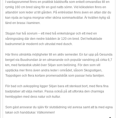
I vardagsrummet finns en praktisk bäddsoffa som enkelt omvandlas till en
rymlig 160 cm bred säng för en god natts sömn. Vid köksdelen finns en
altandörr som leder ut till gården. På entrésidan finns även en altan där du
kan njuta av lugna morgnar eller sköna sommarkvällar. Är kvällen kylig så
tänd en brasa i kaminen.
Stugan har två sovrum – ett med två enkelsängar och ett med en
våningssäng där den nedre bädden är 120 cm bred. Det helkaklade
badrummet är modernt och utrustat med dusch.
Här finns utmärkta möjligheter till en aktiv semester. En tur upp på Gesunda
berget via Buudrundan är en utmanande och populär vandring på cirka 6,7
km, med fantastisk utsikt över Siljan som belöning. För den som vill
upptäcka mer finns även andra leder i området, såsom Skogsstigen,
Toppstigen och flera kortare promenadstråk som passar hela familjen.
För bad och avkoppling ligger Siljan bara ett stenkast bort, med flera fina
badplatser att välja mellan. Passa också på att utforska den charmiga
hembygden med dess natur och kultur.
Som gäst ansvarar du själv för slutstädning vid avresa samt att ta med egna
lakan och handdukar. Välkommen!