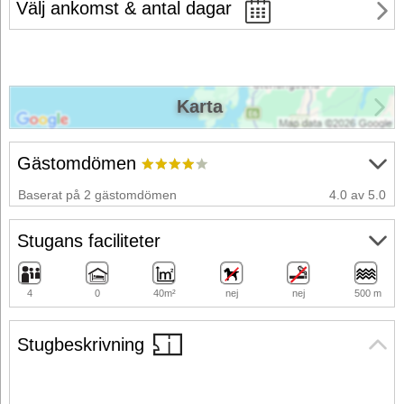
Välj ankomst & antal dagar
Karta
Gästomdömen
Baserat på 2 gästomdömen
4.0 av 5.0
Stugans faciliteter
4
0
40m²
nej
nej
500 m
Stugbeskrivning