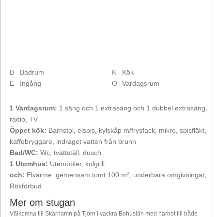
B
Badrum
K
Kök
E
Ingång
O
Vardagsrum
1 Vardagsrum:
1 säng och 1 extrasäng och 1 dubbel extrasäng,
radio, TV
Öppet kök:
Barnstol, elspis, kylskåp m/frysfack, mikro, spisfläkt,
kaffebryggare, indraget vatten från brunn
Bad/WC:
Wc, tvättställ, dusch
1 Utomhus:
Utemöbler, kolgrill
och:
Elvärme, gemensam tomt 100 m², underbara omgivningar,
Rökförbud
Mer om stugan
Välkomna till Skärhamn på Tjörn i vackra Bohuslän med närhet till både