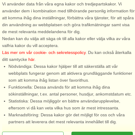
Vi använder data från våra egna kakor och tredjepartskakor. Vi
Skärhamn
Skärhamn
använder dem i kombination med tillhörande personlig information för
5 personer, 69 m²
4 personer, 47 m²
att komma ihåg dina inställningar, förbättra våra tjänster, för att spåra
25 m till sjö/hav:.
200 m till sjö/hav:.
din användning av webbplatsen och göra trafikmätningar samt visa
Ljus och fräsch bostad med
Upplev skärgårdsidyllen i vackr
de mest relevanta meddelandena för dig.
strålande havsutsikt i centrala
Skärhamn. Här hyr ni husets
Nedan kan du välja att säga ok till alla kakor eller välja vilka av våra
Skärhamn på västra Tjörn. Här
mellanvåning och är perfekt för
valfria kakor du vill acceptera.
bor ni i genuin skärgårdsmiljö
er som vill njuta av Bohusläns
Läs mer om vår cookie- och sekretesspolicy
. Du kan också återkalla
med närhet till både bad,
vackra kust. Lägenheten har en
ditt samtycke
här
.
service och nöjen. Bostaden är
egen ingång. Här finns badrum
Nödvändiga: Dessa kakor hjälper till att säkerställa att vår
smakfullt inredd i marin ...
med tvättställ, ...
webbplats fungerar genom att aktivera grundläggande funktioner
som att komma ihåg listan över favorithus.
Funktionella: Dessa används för att komma ihåg dina
från 7.548 SEK
från 5.245 SEK
sökinställningar, t.ex. antal personer, husdjur, ankomstdatum etc.
Statistiska: Dessa möjliggör en bättre användarupplevelse,
eftersom vi då kan veta vilka hus som är mest intressanta.
Marknadsföring: Dessa kakor gör det möjligt för oss och våra
partners att leverera det mest relevanta innehållet till dig.