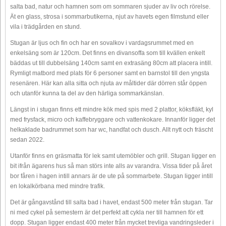
salta bad, natur och hamnen som om sommaren sjuder av liv och rörelse.
Ät en glass, strosa i sommarbutikerna, njut av havets egen filmstund eller
vila i trädgården en stund.
Stugan är ljus och fin och har en sovalkov i vardagsrummet med en
enkelsäng som är 120cm. Det finns en divansoffa som till kvällen enkelt
bäddas ut till dubbelsäng 140cm samt en extrasäng 80cm att placera intill.
Rymligt matbord med plats för 6 personer samt en barnstol till den yngsta
resenären. Här kan alla sitta och njuta av måltider där dörren står öppen
och utanför kunna ta del av den härliga sommarkänslan.
Längst in i stugan finns ett mindre kök med spis med 2 plattor, köksfläkt, kyl
med frysfack, micro och kaffebryggare och vattenkokare. Innanför ligger det
helkaklade badrummet som har wc, handfat och dusch. Allt nytt och fräscht
sedan 2022.
Utanför finns en gräsmatta för lek samt utemöbler och grill. Stugan ligger en
bit ifrån ägarens hus så man störs inte alls av varandra. Vissa tider på året
bor fåren i hagen intill annars är de ute på sommarbete. Stugan ligger intill
en lokalkörbana med mindre trafik.
Det är gångavstånd till salta bad i havet, endast 500 meter från stugan. Tar
ni med cykel på semestern är det perfekt att cykla ner till hamnen för ett
dopp. Stugan ligger endast 400 meter från mycket trevliga vandringsleder i