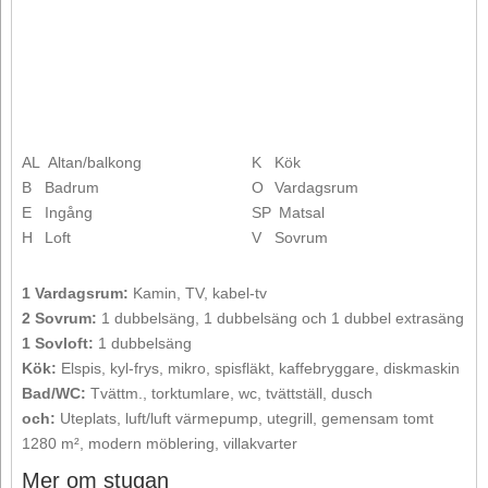
AL
Altan/balkong
K
Kök
B
Badrum
O
Vardagsrum
E
Ingång
SP
Matsal
H
Loft
V
Sovrum
1 Vardagsrum:
Kamin, TV, kabel-tv
2 Sovrum:
1 dubbelsäng, 1 dubbelsäng och 1 dubbel extrasäng
1 Sovloft:
1 dubbelsäng
Kök:
Elspis, kyl-frys, mikro, spisfläkt, kaffebryggare, diskmaskin
Bad/WC:
Tvättm., torktumlare, wc, tvättställ, dusch
och:
Uteplats, luft/luft värmepump, utegrill, gemensam tomt
1280 m², modern möblering, villakvarter
Mer om stugan