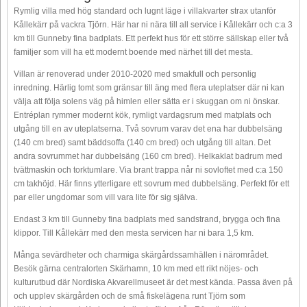
Rymlig villa med hög standard och lugnt läge i villakvarter strax utanför
Kållekärr på vackra Tjörn. Här har ni nära till all service i Kållekärr och c:a 3
km till Gunneby fina badplats. Ett perfekt hus för ett större sällskap eller två
familjer som vill ha ett modernt boende med närhet till det mesta.
Villan är renoverad under 2010-2020 med smakfull och personlig
inredning. Härlig tomt som gränsar till äng med flera uteplatser där ni kan
välja att följa solens väg på himlen eller sätta er i skuggan om ni önskar.
Entréplan rymmer modernt kök, rymligt vardagsrum med matplats och
utgång till en av uteplatserna. Två sovrum varav det ena har dubbelsäng
(140 cm bred) samt bäddsoffa (140 cm bred) och utgång till altan. Det
andra sovrummet har dubbelsäng (160 cm bred). Helkaklat badrum med
tvättmaskin och torktumlare. Via brant trappa når ni sovloftet med c:a 150
cm takhöjd. Här finns ytterligare ett sovrum med dubbelsäng. Perfekt för ett
par eller ungdomar som vill vara lite för sig själva.
Endast 3 km till Gunneby fina badplats med sandstrand, brygga och fina
klippor. Till Kållekärr med den mesta servicen har ni bara 1,5 km.
Många sevärdheter och charmiga skärgårdssamhällen i närområdet.
Besök gärna centralorten Skärhamn, 10 km med ett rikt nöjes- och
kulturutbud där Nordiska Akvarellmuseet är det mest kända. Passa även på
och upplev skärgården och de små fiskelägena runt Tjörn som