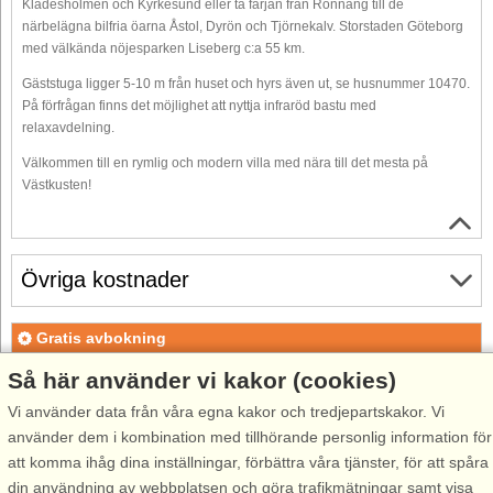
Klädesholmen och Kyrkesund eller ta färjan från Rönnäng till de
närbelägna bilfria öarna Åstol, Dyrön och Tjörnekalv. Storstaden Göteborg
med välkända nöjesparken Liseberg c:a 55 km.
Gäststuga ligger 5-10 m från huset och hyrs även ut, se husnummer 10470.
På förfrågan finns det möjlighet att nyttja infraröd bastu med
relaxavdelning.
Välkommen till en rymlig och modern villa med nära till det mesta på
Västkusten!
Övriga kostnader
Gratis avbokning
Gratis avbokning fram till 35 dagar före ankomst. Gäller för
Så här använder vi kakor (cookies)
ankomster under perioden 18/7-2026 till 1/1-2027
Vi använder data från våra egna kakor och tredjepartskakor. Vi
Gratis avbokning fram till 35 dagar före ankomst. Gäller för
använder dem i kombination med tillhörande personlig information för
ankomster under perioden 2/1-2027 till 7/1-2028
att komma ihåg dina inställningar, förbättra våra tjänster, för att spåra
Se villkor här
din användning av webbplatsen och göra trafikmätningar samt visa