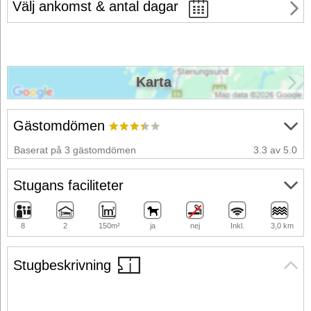
Välj ankomst & antal dagar
Karta
Gästomdömen
Baserat på 3 gästomdömen
3.3 av 5.0
Stugans faciliteter
8
2
150m²
ja
nej
Inkl.
3,0 km
Stugbeskrivning