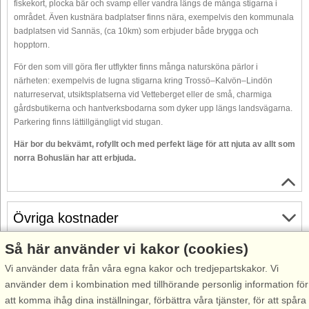
fiskekort, plocka bär och svamp eller vandra längs de många stigarna i
området. Även kustnära badplatser finns nära, exempelvis den kommunala
badplatsen vid Sannäs, (ca 10km) som erbjuder både brygga och
hopptorn.
För den som vill göra fler utflykter finns många natursköna pärlor i
närheten: exempelvis de lugna stigarna kring Trossö–Kalvön–Lindön
naturreservat, utsiktsplatserna vid Vetteberget eller de små, charmiga
gårdsbutikerna och hantverksbodarna som dyker upp längs landsvägarna.
Parkering finns lättillgängligt vid stugan.
Här bor du bekvämt, rofyllt och med perfekt läge för att njuta av allt som
norra Bohuslän har att erbjuda.
Övriga kostnader
Så här använder vi kakor (cookies)
Gratis avbokning
Vi använder data från våra egna kakor och tredjepartskakor. Vi
Gratis avbokning fram till 35 dagar före ankomst. Gäller för
använder dem i kombination med tillhörande personlig information för
ankomster under perioden 18/7-2026 till 31/12-2027
att komma ihåg dina inställningar, förbättra våra tjänster, för att spåra
Se villkor här