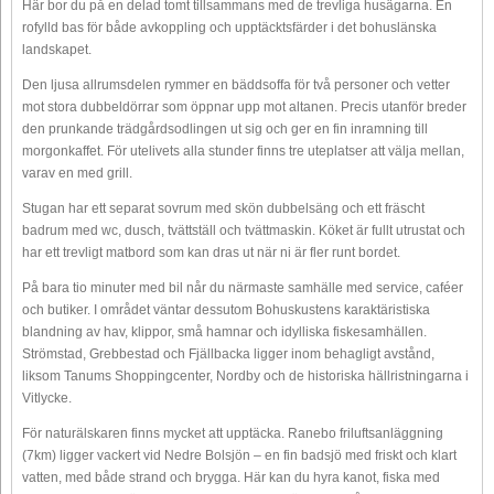
Här bor du på en delad tomt tillsammans med de trevliga husägarna. En
rofylld bas för både avkoppling och upptäcktsfärder i det bohuslänska
landskapet.
Den ljusa allrumsdelen rymmer en bäddsoffa för två personer och vetter
mot stora dubbeldörrar som öppnar upp mot altanen. Precis utanför breder
den prunkande trädgårdsodlingen ut sig och ger en fin inramning till
morgonkaffet. För utelivets alla stunder finns tre uteplatser att välja mellan,
varav en med grill.
Stugan har ett separat sovrum med skön dubbelsäng och ett fräscht
badrum med wc, dusch, tvättställ och tvättmaskin. Köket är fullt utrustat och
har ett trevligt matbord som kan dras ut när ni är fler runt bordet.
På bara tio minuter med bil når du närmaste samhälle med service, caféer
och butiker. I området väntar dessutom Bohuskustens karaktäristiska
blandning av hav, klippor, små hamnar och idylliska fiskesamhällen.
Strömstad, Grebbestad och Fjällbacka ligger inom behagligt avstånd,
liksom Tanums Shoppingcenter, Nordby och de historiska hällristningarna i
Vitlycke.
För naturälskaren finns mycket att upptäcka. Ranebo friluftsanläggning
(7km) ligger vackert vid Nedre Bolsjön – en fin badsjö med friskt och klart
vatten, med både strand och brygga. Här kan du hyra kanot, fiska med