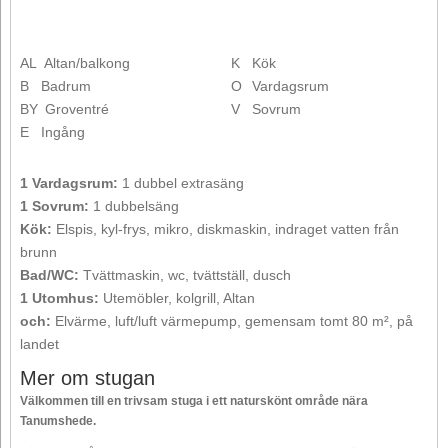
AL
Altan/balkong
K
Kök
B
Badrum
O
Vardagsrum
BY
Groventré
V
Sovrum
E
Ingång
1 Vardagsrum:
1 dubbel extrasäng
1 Sovrum:
1 dubbelsäng
Kök:
Elspis, kyl-frys, mikro, diskmaskin, indraget vatten från
brunn
Bad/WC:
Tvättmaskin, wc, tvättställ, dusch
1 Utomhus:
Utemöbler, kolgrill, Altan
och:
Elvärme, luft/luft värmepump, gemensam tomt 80 m², på
landet
Mer om stugan
Välkommen till en trivsam stuga i ett naturskönt område nära
Tanumshede.