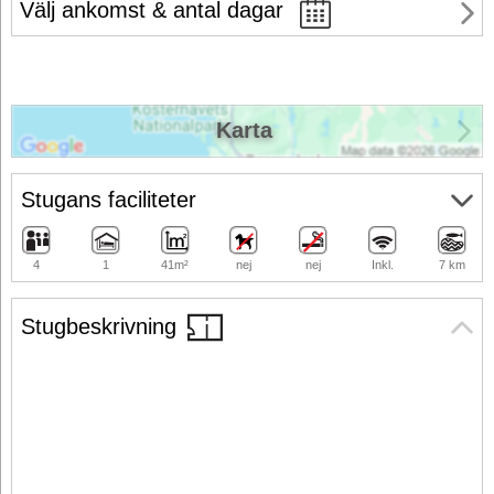
Välj ankomst & antal dagar
Karta
Stugans faciliteter
4
1
41m²
nej
nej
Inkl.
7 km
Stugbeskrivning