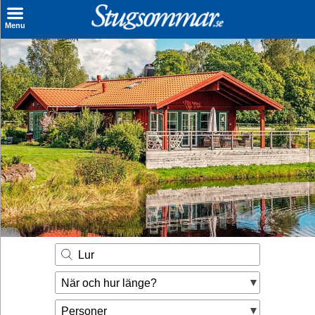
×
Menu
Sök stuga
Sista Minuten
Genvägar
Inspiration
Kontakt
Husägare
Se hur mycket du kan tjäna
Lur
Räkna ut din
När och hur länge?
hyresintäkt
Personer