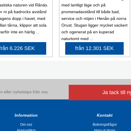
astiska naturen vid Rånäs.
med lantligt läge och på
er ni på badrocks avstånd
promenadavstånd till både bad,
dagens dopp i havet, med
service och nöjen i Henån på norra
an tårna, klippor att sola
Orust. Stugan ligger mycket vackert
varför inte en härlig ...
och ogenerat på en kuperad
naturtomt med ...
från 6.226 SEK
från 12.301 SEK
 eller nyhetstips från oss.
Ja tack till 
Information
Kontakt
Om oss
Bokningsfrågor
Hyresvillkor
Hyra ut stuga