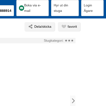
Boka via e-
Hyr ut din
Login
888914
mail
stuga
Ägare
Stugkategori:
★★★