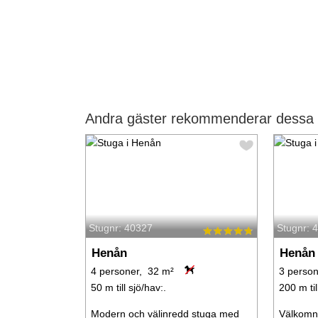
Andra gäster rekommenderar dessa 
Stugnr: 40327
Stugnr: 
Henån
Henån
4 personer, 32 m²
3 person
50 m till sjö/hav:.
200 m til
Modern och välinredd stuga med
Välkomna