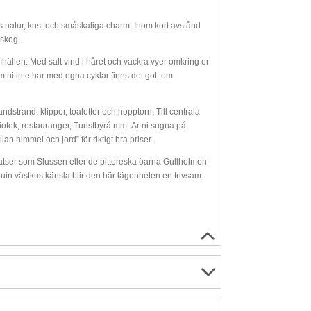
sts natur, kust och småskaliga charm. Inom kort avstånd
 skog.
ällen. Med salt vind i håret och vackra vyer omkring er
m ni inte har med egna cyklar finns det gott om
trand, klippor, toaletter och hopptorn. Till centrala
otek, restauranger, Turistbyrå mm. Är ni sugna på
an himmel och jord” för riktigt bra priser.
platser som Slussen eller de pittoreska öarna Gullholmen
uin västkustkänsla blir den här lägenheten en trivsam