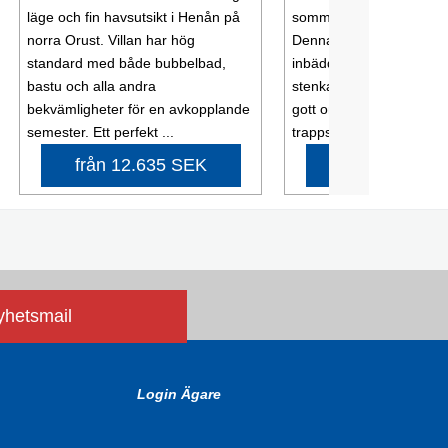
läge och fin havsutsikt i Henån på
sommarparadis på norra
norra Orust. Villan har hög
Denna naturnära pärla l
standard med både bubbelbad,
inbäddad i lummig gröns
bastu och alla andra
stenkast från skog och 
bekvämligheter för en avkopplande
gott om parkeringsyta oc
semester. Ett perfekt ...
trappsteg upp ...
från 12.635 SEK
från 5.839 
nyhetsmail
Login Ägare