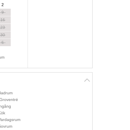
2
9
16
23
30
6
tum
Badrum
Groventré
Ingång
Kök
Vardagsrum
Sovrum