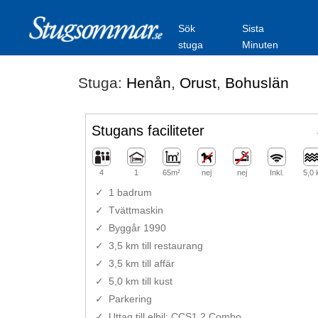
Sök
Sista
stuga
Minuten
Stuga:
Henån
,
Orust
,
Bohuslän
Stugans faciliteter
4
1
65m²
nej
nej
Inkl.
5,0
1 badrum
Tvättmaskin
Byggår 1990
3,5 km till restaurang
3,5 km till affär
5,0 km till kust
Parkering
Uttag till elbil: CCS1,2 Combo