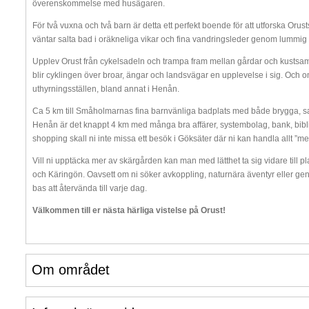
överenskommelse med husägaren.
För två vuxna och två barn är detta ett perfekt boende för att utforska Oru
väntar salta bad i oräkneliga vikar och fina vandringsleder genom lummig
Upplev Orust från cykelsadeln och trampa fram mellan gårdar och kustsamh
blir cyklingen över broar, ängar och landsvägar en upplevelse i sig. Och o
uthyrningsställen, bland annat i Henån.
Ca 5 km till Småholmarnas fina barnvänliga badplats med både brygga, sands
Henån är det knappt 4 km med många bra affärer, systembolag, bank, bibli
shopping skall ni inte missa ett besök i Göksäter där ni kan handla allt ”mell
Vill ni upptäcka mer av skärgården kan man med lätthet ta sig vidare till 
och Käringön. Oavsett om ni söker avkoppling, naturnära äventyr eller gen
bas att återvända till varje dag.
Välkommen till er nästa härliga vistelse på Orust!
Om området