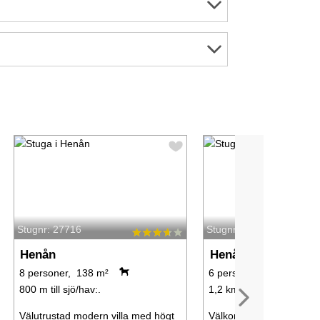
Stugnr: 27716
Stugnr: 63428
Henån
Henån
8 personer, 138 m²
6 personer, 140 m²
800 m till sjö/hav:.
1,2 km till sjö/hav:.
Välutrustad modern villa med högt
Välkommen till lugnet – e