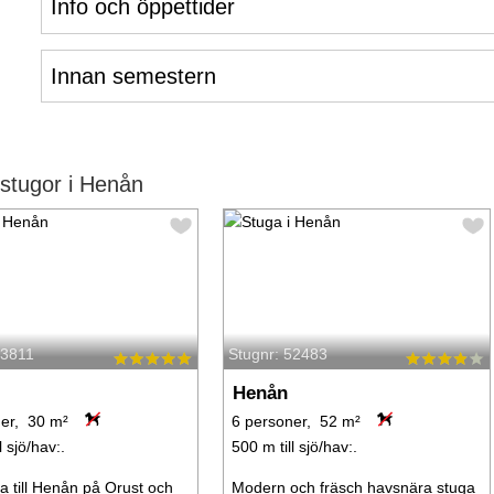
Info och öppettider
Innan semestern
stugor i Henån
43811
Stugnr: 52483
Henån
er, 30 m²
6 personer, 52 m²
l sjö/hav:.
500 m till sjö/hav:.
 till Henån på Orust och
Modern och fräsch havsnära stuga