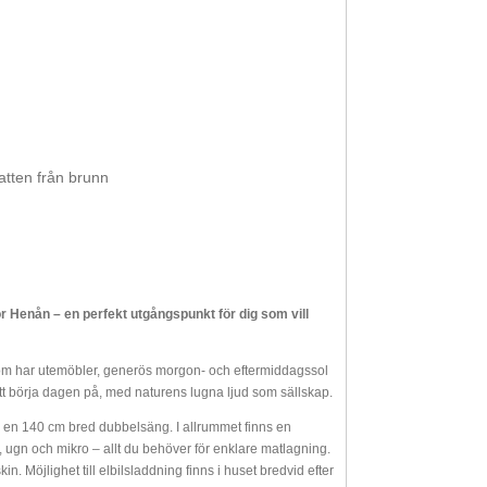
atten från brunn
 Henån – en perfekt utgångspunkt för dig som vill
m har utemöbler, generös morgon- och eftermiddagssol
 att börja dagen på, med naturens lugna ljud som sällskap.
ns en 140 cm bred dubbelsäng. I allrummet finns en
 ugn och mikro – allt du behöver för enklare matlagning.
. Möjlighet till elbilsladdning finns i huset bredvid efter