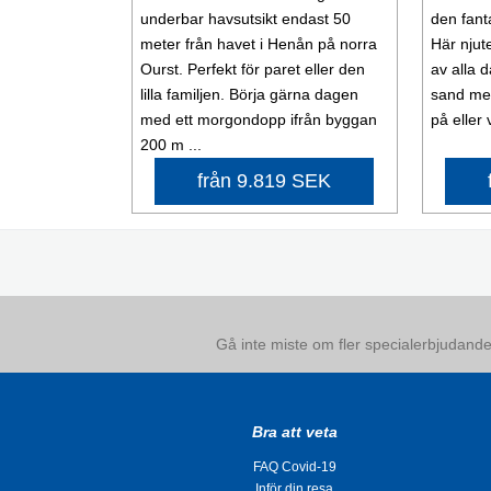
underbar havsutsikt endast 50
den fant
meter från havet i Henån på norra
Här njut
Ourst. Perfekt för paret eller den
av alla 
lilla familjen. Börja gärna dagen
sand mell
med ett morgondopp ifrån byggan
på eller 
200 m ...
från 9.819 SEK
Gå inte miste om fler specialerbjudanden
Bra att veta
FAQ Covid-19
Inför din resa