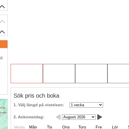
.
ll
.
l
Sök pris och boka
1. Välj längd på vistelsen:
2. Ankomstdag:
Vecka
Mån
Tis
Ons
Tors
Fre
Lör