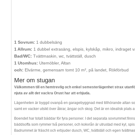
1 Sovrum:
1 dubbelsäng
1 Allrum:
1 dubbel extrasäng, elspis, kylskåp, mikro, indraget v
Bad/WC:
Tvättmaskin, wc, tvättställ, dusch
1 Utomhus:
Utemöbler, Altan
och:
Elvärme, gemensam tomt 10 m², på landet, Rökförbud
Mer om stugan
Välkommen till en hemtrevlig och enkel semesterlägenhet strax utanför
njuta av allt det vackra Orust har att erbjuda.
Lägenheten är byggd ovanpå en garagebyggnad med tillhörande altan so
samt en vacker utsikt över åkrar, ängar och skog. Det är en idealisk plats
Boendet har totalt bäddar för fyra personer. I det separata sovrummet fin
bäddsoffa som rymmer två personer, och kokvrån är utrustad med kyl, spis,
Badrummet är fräscht och erbjuder dusch, WC, tvättställ och egen tvättmaskin