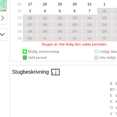
31
27
28
29
30
31
1
32
3
4
5
6
7
8
33
10
11
12
13
14
15
34
17
18
19
20
21
22
35
24
25
26
27
28
29
36
31
1
2
3
4
5
Stugan är inte ledig den valda perioden.
Möjlig ankomstdag
Ledigt da
Vald period
Inte ledigt
Stugbeskrivning
B
BY
E
K
O
V