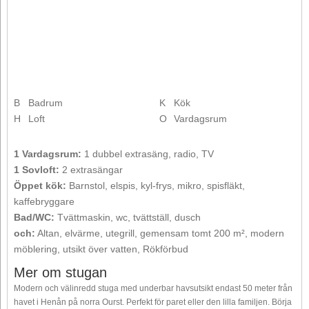
B
Badrum
K
Kök
H
Loft
O
Vardagsrum
1 Vardagsrum:
1 dubbel extrasäng, radio, TV
1 Sovloft:
2 extrasängar
Öppet kök:
Barnstol, elspis, kyl-frys, mikro, spisfläkt,
kaffebryggare
Bad/WC:
Tvättmaskin, wc, tvättställ, dusch
och:
Altan, elvärme, utegrill, gemensam tomt 200 m², modern
möblering, utsikt över vatten, Rökförbud
Mer om stugan
Modern och välinredd stuga med underbar havsutsikt endast 50 meter från
havet i Henån på norra Ourst. Perfekt för paret eller den lilla familjen. Börja