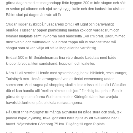
gärna dagen med ett morgondopp ifrån byggan 200 m från stugan och sätt
er sedan på altanen och njut av nybryggt kaffe och den fantastiska utsikten.
Bättre start på dagen är svårt att få.
Stugan ligger avskilt på husägarens tomt, i ett lugnt och barnvänligt
område. Huset har öppen planlösning mellan kök och vardagsrum och
rymmer matplats samt TV-hörna med bäddsoffa 140 cm bred. Badrum med
duschkabin och tvättmaskin. Via brant trappa når ni sovloftet med två
sängar som ni kan välja att ställa ihop eller ha var för sig.
Endast 500 m till Småholmarnas fina välordnade badplats med både
klippor, brygga, liten sandstrand, hopptorn och toaletter.
Nära till all service i Henån med systembolag, bank, bibliotek, restauranger,
Turistbyrå mm. Henån arrangerar även ett flertal evenemang under
sommaren. Är ni sugna på shopping skall ni inte missa ett besök i Göksäter
där ni kan handla allt ”mellan himmel och jord” för riktig bra priser. Besök
gärna de genuina öarna Gullholmen eller Käringön där ni kan avnjuta
havets läckerheter på de lokala restaurangerna.
På Orust finns möjlighet till många aktiviteter för både stora och små, tex
paddla kajak, dykning, fiske, golf eller bara njuta av ett svalkande bad i
havet. Nöjesstaden Göteborg 75 km. Tillgång till egen P-plats.