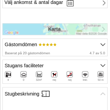
Välj ankomst & antal dagar
Karta
Gästomdömen
Baserat på 20 gästomdömen
4.7 av 5.0
Stugans faciliteter
4
0
32m²
nej
nej
Inkl.
50 m
Stugbeskrivning