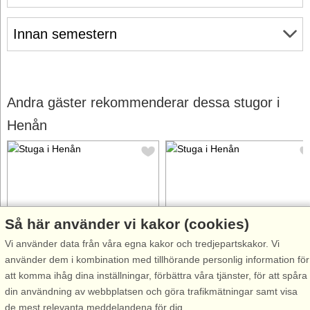
Innan semestern
Andra gäster rekommenderar dessa stugor i
Henån
Så här använder vi kakor (cookies)
Stugnr: 43811
Stugnr: 52483
Vi använder data från våra egna kakor och tredjepartskakor. Vi
Henån
Henån
använder dem i kombination med tillhörande personlig information för
3 personer, 30 m²
6 personer, 52 m²
att komma ihåg dina inställningar, förbättra våra tjänster, för att spåra
200 m till sjö/hav:.
500 m till sjö/hav:.
din användning av webbplatsen och göra trafikmätningar samt visa
Välkomna till Henån på Orust
Modern och fräsch havsnära
de mest relevanta meddelandena för dig.