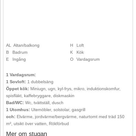
AL
Altan/balkong
H
Loft
B
Badrum
K
Kök
E
Ingång
O
Vardagsrum
1 Vardagsrum:
1 Sovloft:
1 dubbelsäng
Öppet kök:
Miniugn, ugn, kyl-frys, mikro, induktionskomfur,
spisfläkt, kaffebryggare, diskmaskin
Bad/WC:
Wc, tvättställ, dusch
1 Utomhus:
Utemöbler, solstolar, gasgrill
och:
Elvärme, jordvärme/bergvärme, naturtomt med träd 150
m², utsikt över vatten, Rökförbud
Mer om stugan