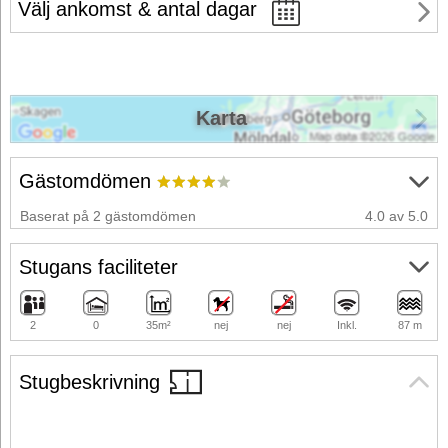
Välj ankomst & antal dagar
Karta
Gästomdömen
Baserat på 2 gästomdömen
4.0 av 5.0
Stugans faciliteter
2
0
35m²
nej
nej
Inkl.
87 m
Stugbeskrivning