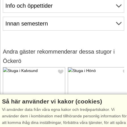
Info och öppettider
Innan semestern
Andra gäster rekommenderar dessa stugor i
Öckerö
Så här använder vi kakor (cookies)
Stugnr: 64253
Stugnr: 57515
Vi använder data från våra egna kakor och tredjepartskakor. Vi
Kalvsund
Hönö
använder dem i kombination med tillhörande personlig information för
4 personer, 46 m²
4 personer, 80 m²
att komma ihåg dina inställningar, förbättra våra tjänster, för att spåra
50 m till sjö/hav:.
50 m till sjö/hav:.