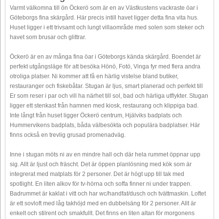
Varmt välkomna till ön Öckerö som är en av Västkustens vackraste öar i
Göteborgs fina skärgård. Här precis intill havet ligger detta fina vita hus.
Huset ligger i ett trivsamt och lungt villaområde med solen som steker och
havet som brusar och glittrar.
Öckerö är en av många fina öar i Göteborgs kända skärgård. Boendet är
perfekt utgångsläge för att besöka Hönö, Fotö, Vinga fyr med flera andra
otroliga platser. Ni kommer att få en härlig vistelse bland butiker,
restauranger och fiskebåtar. Stugan är ljus, smart planerad och perfekt till
Er som reser i par och vill ha närhet till sol, bad och härliga utflykter. Stugan
ligger ett stenkast från hamnen med kiosk, restaurang och klippiga bad.
Inte långt från huset ligger Öckerö centrum, Hjälviks badplats och
Hummervikens badplats, båda välbesökta och populära badplatser. Här
finns också en trevlig grusad promenadväg.
Inne i stugan möts ni av en mindre hall och där hela rummet öppnar upp
sig. Allt är ljust och fräscht. Det är öppen planlösning med kök som är
integrerat med matplats för 2 personer. Det är högt upp till tak med
spotlight. En liten alkov för tv-hörna och soffa finner ni under trappen.
Badrummet är kaklat i vitt och har wc/handfat/dusch och tvättmaskin. Loftet
är ett sovloft med låg takhöjd med en dubbelsäng för 2 personer. Allt är
enkelt och stilrent och smakfullt. Det finns en liten altan för morgonens