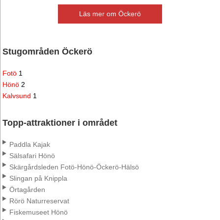
Läs mer om Öckerö
Stugområden Öckerö
Fotö
1
Hönö
2
Kalvsund
1
Topp-attraktioner i området
Paddla Kajak
Sälsafari Hönö
Skärgårdsleden Fotö-Hönö-Öckerö-Hälsö
Slingan på Knippla
Örtagården
Rörö Naturreservat
Fiskemuseet Hönö