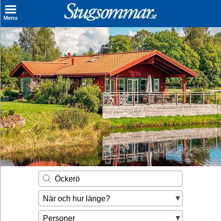
×
Menu
Sök stuga
Sista Minuten
Genvägar
Inspiration
Kontakt
Husägare
Se hur mycket du kan tjäna
Öckerö
Räkna ut din
När och hur länge?
hyresintäkt
Personer