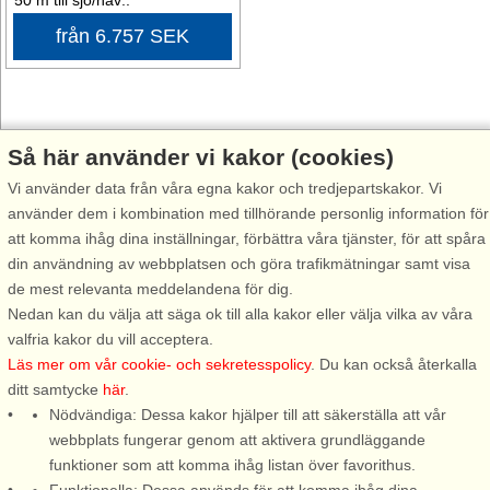
50 m till sjö/hav:.
från 6.757 SEK
Välkommen till Öckerö, en pärla i Göteborgs skärgård!
Så här använder vi kakor (cookies)
Vi använder data från våra egna kakor och tredjepartskakor. Vi
Öckerö är en av de mest charmiga och lättillgängliga öarna i
använder dem i kombination med tillhörande personlig information för
Göteborgs skärgård, känd för sin natursköna miljö, sitt levande
att komma ihåg dina inställningar, förbättra våra tjänster, för att spåra
fiskeliv och den avslappnade atmosfären. Här finner du en plats där
din användning av webbplatsen och göra trafikmätningar samt visa
lugnet råder, men där äventyren alltid är nära. Upplev vandringsleder
de mest relevanta meddelandena för dig.
med havsutsikt, följ de vackra kuststigarna och upptäck vyer som tar
Nedan kan du välja att säga ok till alla kakor eller välja vilka av våra
andan ur dig. Från klippor till lugna vikar, varje plats bjuder på sin
valfria kakor du vill acceptera.
egen version av ölivets charm. Strosa genom små fiskebyar, kika på
Läs mer om vår cookie- och sekretesspolicy
. Du kan också återkalla
de traditionella sjöbodarna och känn hur den salta havsbrisen fyller
ditt samtycke
här
.
lungorna.
Nödvändiga: Dessa kakor hjälper till att säkerställa att vår
På Öckerö är fisken alltid färsk! Prova lokala specialiteter, som rökt
webbplats fungerar genom att aktivera grundläggande
fisk eller nyfångade skaldjur och njut av en måltid med utsikt över det
funktioner som att komma ihåg listan över favorithus.
glittrande havet. Härifrån kan man också utforska skärgårdens små