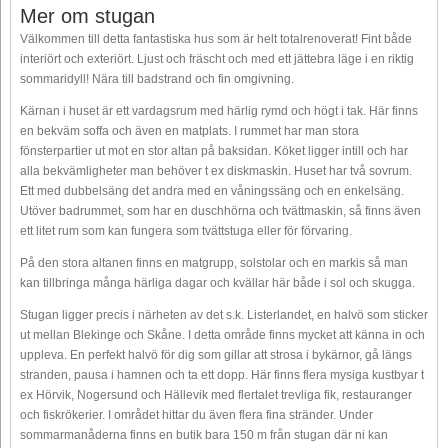
Mer om stugan
Välkommen till detta fantastiska hus som är helt totalrenoverat! Fint både
interiört och exteriört. Ljust och fräscht och med ett jättebra läge i en riktig
sommaridyll! Nära till badstrand och fin omgivning.
Kärnan i huset är ett vardagsrum med härlig rymd och högt i tak. Här finns
en bekväm soffa och även en matplats. I rummet har man stora
fönsterpartier ut mot en stor altan på baksidan. Köket ligger intill och har
alla bekvämligheter man behöver t ex diskmaskin. Huset har två sovrum.
Ett med dubbelsäng det andra med en våningssäng och en enkelsäng.
Utöver badrummet, som har en duschhörna och tvättmaskin, så finns även
ett litet rum som kan fungera som tvättstuga eller för förvaring.
På den stora altanen finns en matgrupp, solstolar och en markis så man
kan tillbringa många härliga dagar och kvällar här både i sol och skugga.
Stugan ligger precis i närheten av det s.k. Listerlandet, en halvö som sticker
ut mellan Blekinge och Skåne. I detta område finns mycket att känna in och
uppleva. En perfekt halvö för dig som gillar att strosa i bykärnor, gå längs
stranden, pausa i hamnen och ta ett dopp. Här finns flera mysiga kustbyar t
ex Hörvik, Nogersund och Hällevik med flertalet trevliga fik, restauranger
och fiskrökerier. I området hittar du även flera fina stränder. Under
sommarmanåderna finns en butik bara 150 m från stugan där ni kan