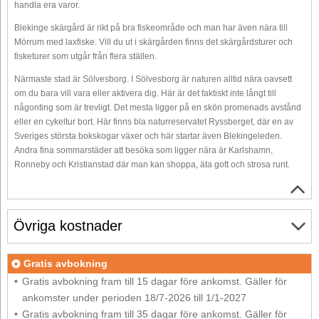
handla era varor.
Blekinge skärgård är rikt på bra fiskeområde och man har även nära till
Mörrum med laxfiske. Vill du ut i skärgården finns det skärgårdsturer och
fisketurer som utgår från flera ställen.
Närmaste stad är Sölvesborg. I Sölvesborg är naturen alltid nära oavsett
om du bara vill vara eller aktivera dig. Här är det faktiskt inte långt till
någonting som är trevligt. Det mesta ligger på en skön promenads avstånd
eller en cykeltur bort. Här finns bla naturreservatet Ryssberget, där en av
Sveriges största bokskogar växer och här startar även Blekingeleden.
Andra fina sommarstäder att besöka som ligger nära är Karlshamn,
Ronneby och Kristianstad där man kan shoppa, äta gott och strosa runt.
Övriga kostnader
Gratis avbokning
Gratis avbokning fram till 15 dagar före ankomst. Gäller för
ankomster under perioden 18/7-2026 till 1/1-2027
Gratis avbokning fram till 35 dagar före ankomst. Gäller för