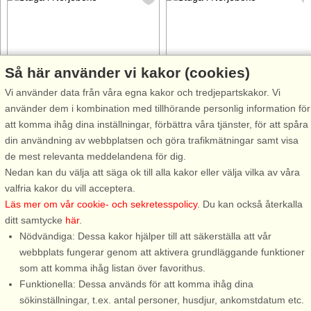
Så här använder vi kakor (cookies)
Stugnr: 9938
Stugnr: 57501
Vi använder data från våra egna kakor och tredjepartskakor. Vi
Norjeboke
Norjeboke
använder dem i kombination med tillhörande personlig information för
6 personer, 70 m²
4 personer, 32 m²
att komma ihåg dina inställningar, förbättra våra tjänster, för att spåra
75 m till sjö/hav:.
120 m till sjö/hav:.
din användning av webbplatsen och göra trafikmätningar samt visa
Denna stuga i Blekinge ligger i
Mycket fräscht rymligt boende,
de mest relevanta meddelandena för dig.
ett område dit man längtar för
trots liten yta. På ägarens tomt
Nedan kan du välja att säga ok till alla kakor eller välja vilka av våra
avkoppling och rekreation.
med havsutsikt i vackra Norje
valfria kakor du vill acceptera.
Havet ligger bara ett stenkast
Boke sommarstug område. Me
Läs mer om vår cookie- och sekretesspolicy
. Du kan också återkalla
bort. Här finns en fin sandstrand
badrocks avstånd till havet och
ditt samtycke
här
.
några hundra meter ifrån
bara några hundra meter till
Nödvändiga: Dessa kakor hjälper till att säkerställa att vår
stugan och även en lång ...
campingens fina bad ...
webbplats fungerar genom att aktivera grundläggande funktioner
som att komma ihåg listan över favorithus.
Funktionella: Dessa används för att komma ihåg dina
från 7.844 SEK
från 8.359 SEK
sökinställningar, t.ex. antal personer, husdjur, ankomstdatum etc.