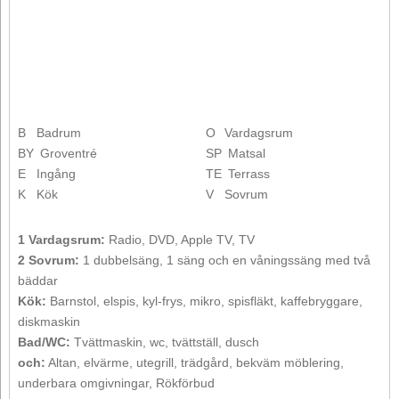
B
Badrum
O
Vardagsrum
BY
Groventré
SP
Matsal
E
Ingång
TE
Terrass
K
Kök
V
Sovrum
1 Vardagsrum:
Radio, DVD, Apple TV, TV
2 Sovrum:
1 dubbelsäng, 1 säng och en våningssäng med två
bäddar
Kök:
Barnstol, elspis, kyl-frys, mikro, spisfläkt, kaffebryggare,
diskmaskin
Bad/WC:
Tvättmaskin, wc, tvättställ, dusch
och:
Altan, elvärme, utegrill, trädgård, bekväm möblering,
underbara omgivningar, Rökförbud