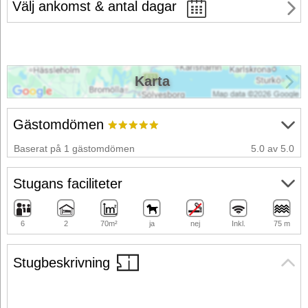
Välj ankomst & antal dagar
Karta
Gästomdömen
Baserat på 1 gästomdömen
5.0 av 5.0
Stugans faciliteter
6
2
70m²
ja
nej
Inkl.
75 m
Stugbeskrivning