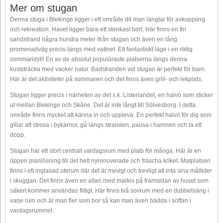
Mer om stugan
Denna stuga i Blekinge ligger i ett område dit man längtar för avkoppling
och rekreation. Havet ligger bara ett stenkast bort. Här finns en fin
sandstrand några hundra meter ifrån stugan och även en lång
promenadväg precis längs med vattnet. Ett fantastiskt läge i en riktig
sommaridyll! En av de absolut populäraste platserna längs denna
kuststräcka med vacker natur. Badstranden vid stugan är perfekt för barn.
Här är det aktiviteter på sommaren och det finns även grill- och lekplats.
Stugan ligger precis i närheten av det s.k. Listerlandet, en halvö som sticker
ut mellan Blekinge och Skåne. Det är inte långt till Sölvesborg. I detta
område finns mycket att känna in och uppleva. En perfekt halvö för dig som
gillar att strosa i bykärnor, gå längs stranden, pausa i hamnen och ta ett
dopp.
Stugan har ett stort centralt vardagsrum med plats för många. Här är en
öppen planlösning till det helt nyrenoverade och fräscha köket. Matplatsen
finns i ett inglasad uterum där det är mysigt och trevligt att inta sina måltider
i skuggan. Det finns även en altan med markis på framsidan av huset som
säkert kommer användas flitigt. Här finns två sovrum med en dubbelsäng i
varje rum och är man fler som bor så kan man även bädda i soffan i
vardagsrummet.