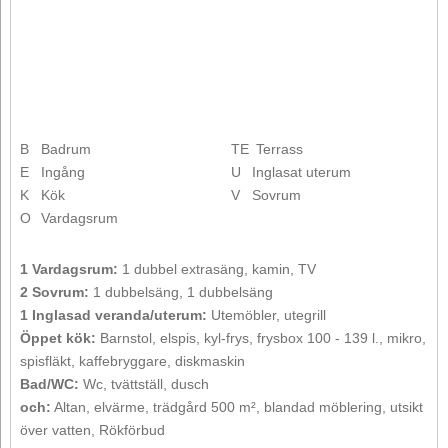
B
Badrum
TE
Terrass
E
Ingång
U
Inglasat uterum
K
Kök
V
Sovrum
O
Vardagsrum
1 Vardagsrum:
1 dubbel extrasäng, kamin, TV
2 Sovrum:
1 dubbelsäng, 1 dubbelsäng
1 Inglasad veranda/uterum:
Utemöbler, utegrill
Öppet kök:
Barnstol, elspis, kyl-frys, frysbox 100 - 139 l., mikro,
spisfläkt, kaffebryggare, diskmaskin
Bad/WC:
Wc, tvättställ, dusch
och:
Altan, elvärme, trädgård 500 m², blandad möblering, utsikt
över vatten, Rökförbud