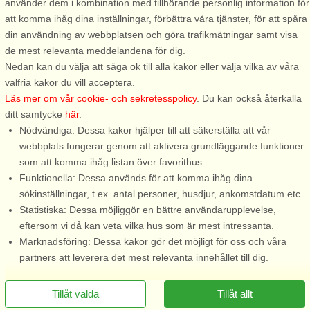
använder dem i kombination med tillhörande personlig information för
4 personer, 32 m²
10 personer, 90 m²
att komma ihåg dina inställningar, förbättra våra tjänster, för att spåra
120 m till sjö/hav:.
250 m till sjö/hav:.
din användning av webbplatsen och göra trafikmätningar samt visa
Mycket fräscht rymligt boende,
Välkommen till en välplanerad
de mest relevanta meddelandena för dig.
trots liten yta. På ägarens tomt
stuga med närhet till strand och
Nedan kan du välja att säga ok till alla kakor eller välja vilka av våra
med havsutsikt i vackra Norje
fiske! Här bor du bekvämt med
valfria kakor du vill acceptera.
Boke sommarstug område. Med
rymlig trädgård och
Läs mer om vår cookie- och sekretesspolicy
. Du kan också återkalla
badrocks avstånd till havet och
gångavstånd både till bad och
ditt samtycke
här
.
bara några hundra meter till
restauranger. Stugorna är av
Nödvändiga: Dessa kakor hjälper till att säkerställa att vår
campingens fina bad ...
enklare standard men full
webbplats fungerar genom att aktivera grundläggande funktioner
komfort ...
som att komma ihåg listan över favorithus.
Funktionella: Dessa används för att komma ihåg dina
från 8.359 SEK
från 6.882 SEK
sökinställningar, t.ex. antal personer, husdjur, ankomstdatum etc.
Statistiska: Dessa möjliggör en bättre användarupplevelse,
eftersom vi då kan veta vilka hus som är mest intressanta.
Marknadsföring: Dessa kakor gör det möjligt för oss och våra
partners att leverera det mest relevanta innehållet till dig.
Tillåt valda
Tillåt allt