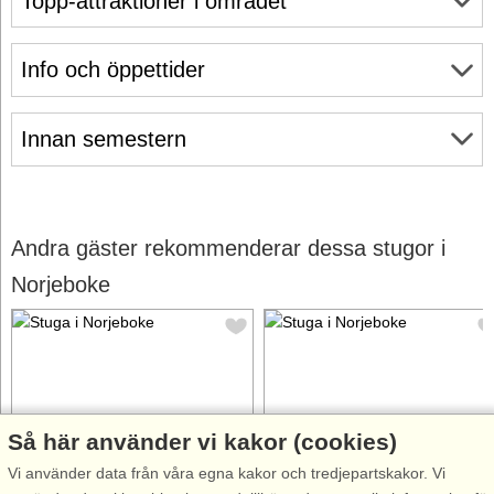
Topp-attraktioner i området
Info och öppettider
Innan semestern
Andra gäster rekommenderar dessa stugor i
Norjeboke
Så här använder vi kakor (cookies)
Stugnr: 57501
Stugnr: 51989
Vi använder data från våra egna kakor och tredjepartskakor. Vi
Norjeboke
Norjeboke