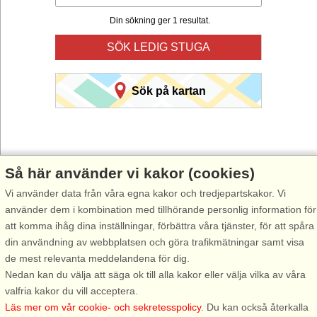
Din sökning ger 1 resultat.
SÖK LEDIG STUGA
Sök på kartan
Så här använder vi kakor (cookies)
Vi använder data från våra egna kakor och tredjepartskakor. Vi
Välj Stugsommar när du vill hyra stuga till din nästa semester.
använder dem i kombination med tillhörande personlig information för
Använd vår smarta sökfunktion här under för att hitta en ledig stuga i
att komma ihåg dina inställningar, förbättra våra tjänster, för att spåra
just det område du önskar. Du kan även filtrera din sökning och välja
din användning av webbplatsen och göra trafikmätningar samt visa
om stugan exempelvis ska ha havsutsikt, pool, diskmaskin, internet
de mest relevanta meddelandena för dig.
osv.
Nedan kan du välja att säga ok till alla kakor eller välja vilka av våra
valfria kakor du vill acceptera.
Läs mer om vår cookie- och sekretesspolicy
. Du kan också återkalla