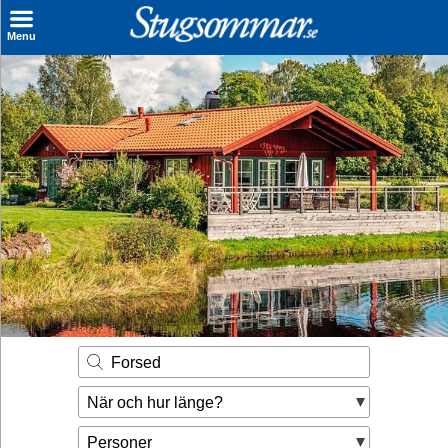
×
Menu
Sök stuga
Sista Minuten
Genvägar
Inspiration
Kontakt
Husägare
Se hur mycket du kan tjäna
Forsed
Räkna ut din
När och hur länge?
hyresintäkt
Personer