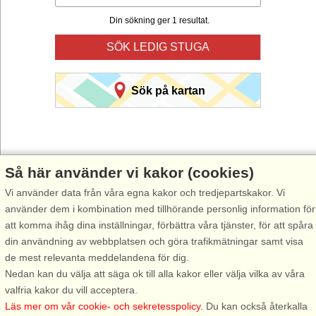
Din sökning ger 1 resultat.
SÖK LEDIG STUGA
Sök på kartan
Så här använder vi kakor (cookies)
Vi använder data från våra egna kakor och tredjepartskakor. Vi
Välj Stugsommar när du vill hyra stuga till din nästa semester.
använder dem i kombination med tillhörande personlig information för
Använd vår smarta sökfunktion här under för att hitta en ledig stuga i
att komma ihåg dina inställningar, förbättra våra tjänster, för att spåra
just det område du önskar. Du kan även filtrera din sökning och välja
din användning av webbplatsen och göra trafikmätningar samt visa
om stugan exempelvis ska ha havsutsikt, pool, diskmaskin, internet
de mest relevanta meddelandena för dig.
osv.
Nedan kan du välja att säga ok till alla kakor eller välja vilka av våra
valfria kakor du vill acceptera.
Läs mer om vår cookie- och sekretesspolicy
. Du kan också återkalla