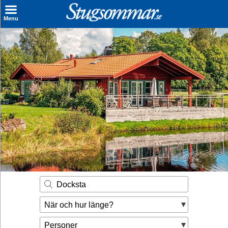
×
Menu
Sök stuga
Sista Minuten
Genvägar
Inspiration
Kontakt
Husägare
Se hur mycket du kan tjäna
Docksta
Räkna ut din
När och hur länge?
hyresintäkt
Personer