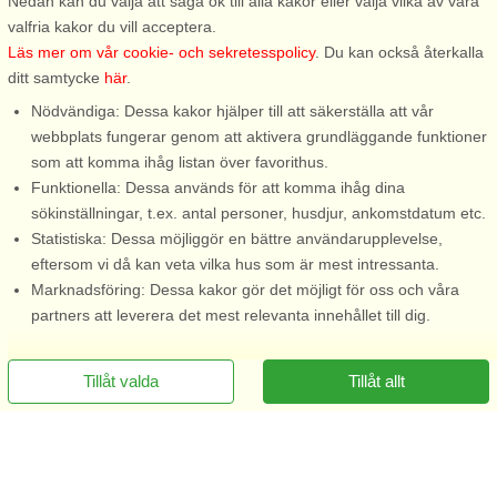
Nedan kan du välja att säga ok till alla kakor eller välja vilka av våra
valfria kakor du vill acceptera.
Läs mer om vår cookie- och sekretesspolicy
. Du kan också återkalla
ditt samtycke
här
.
Nödvändiga: Dessa kakor hjälper till att säkerställa att vår
webbplats fungerar genom att aktivera grundläggande funktioner
som att komma ihåg listan över favorithus.
Funktionella: Dessa används för att komma ihåg dina
sökinställningar, t.ex. antal personer, husdjur, ankomstdatum etc.
Statistiska: Dessa möjliggör en bättre användarupplevelse,
eftersom vi då kan veta vilka hus som är mest intressanta.
Marknadsföring: Dessa kakor gör det möjligt för oss och våra
partners att leverera det mest relevanta innehållet till dig.
Tillåt valda
Tillåt allt