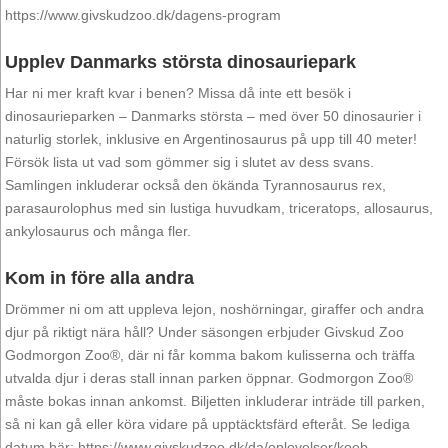
https://www.givskudzoo.dk/dagens-program
Upplev Danmarks största dinosauriepark
Har ni mer kraft kvar i benen? Missa då inte ett besök i
dinosaurieparken – Danmarks största – med över 50 dinosaurier i
naturlig storlek, inklusive en Argentinosaurus på upp till 40 meter!
Försök lista ut vad som gömmer sig i slutet av dess svans.
Samlingen inkluderar också den ökända Tyrannosaurus rex,
parasaurolophus med sin lustiga huvudkam, triceratops, allosaurus,
ankylosaurus och många fler.
Kom in före alla andra
Drömmer ni om att uppleva lejon, noshörningar, giraffer och andra
djur på riktigt nära håll? Under säsongen erbjuder Givskud Zoo
Godmorgon Zoo®, där ni får komma bakom kulisserna och träffa
utvalda djur i deras stall innan parken öppnar. Godmorgon Zoo®
måste bokas innan ankomst. Biljetten inkluderar inträde till parken,
så ni kan gå eller köra vidare på upptäcktsfärd efteråt. Se lediga
datum här: https://www.givskudzoo.dk/da/oplevelser/koeb-