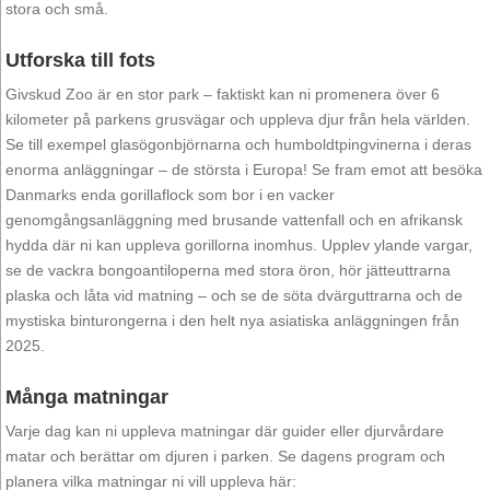
stora och små.
Utforska till fots
Givskud Zoo är en stor park – faktiskt kan ni promenera över 6
kilometer på parkens grusvägar och uppleva djur från hela världen.
Se till exempel glasögonbjörnarna och humboldtpingvinerna i deras
enorma anläggningar – de största i Europa! Se fram emot att besöka
Danmarks enda gorillaflock som bor i en vacker
genomgångsanläggning med brusande vattenfall och en afrikansk
hydda där ni kan uppleva gorillorna inomhus. Upplev ylande vargar,
se de vackra bongoantiloperna med stora öron, hör jätteuttrarna
plaska och låta vid matning – och se de söta dvärguttrarna och de
mystiska binturongerna i den helt nya asiatiska anläggningen från
2025.
Många matningar
Varje dag kan ni uppleva matningar där guider eller djurvårdare
matar och berättar om djuren i parken. Se dagens program och
planera vilka matningar ni vill uppleva här: