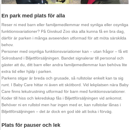
En park med plats för alla
Reser ni med barn eller familjemedlemmar med synliga eller osynliga
funktionsvariationer? På Givskud Zoo ska alla kunna få en bra dag,
därför är parken i många avseenden utformad för att möta särskilda
behov.
Personer med osynliga funktionsvariationer kan – utan frågor – få ett
Solrosband i Biljettförsäljningen. Bandet signalerar till personal och
gäster att du, ditt barn eller andra familjemedlemmar kan behöva lite
extra tid eller hjälp i parken.
Parkens stigar är breda och grusade, så rullstolar enkelt kan ta sig
runt. I Baby Care hittar ni även ett skötbord. Vid lekplatsen nära Baby
Care finns lekutrustning utformad för barn med funktionsvariationer.
Koder till hiss och lekredskap fås i Biljettförsäljningen vid ankomst.
Behöver ni en rullstol men har ingen med er, kan rullstolar lånas i
Biljettförsäljningen – det är dock en god idé att boka i förväg.
Plats för pauser och lek