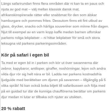
Längs safarirundan finns flera områden där ni kan ta en paus och
njuta av god mat – välj mellan klassisk dansk mat,
afrikanskinspirerade rätter eller snabbmat för den som älskar
hamburgare och pommes frites. Dessutom finns ett fint utbud av
glass, drycker, snacks och härliga souvenirer som minne från dagen.
Njut till exempel av en varm kopp kaffe medan barnen utforskar
parkens roliga lekplatser – ni hittar lekplatser för små och stora
leksugna vid parkens parkeringsområden.
Kör på safari i egen bil
Ta med er egen bil in i parken och kör ut över savannerna där
zebror, kapybaror, antiloper, giraffer, noshörningar, lejon och andra
vilda djur rör sig helt nära er bil. Ladda ner parkens kostnadsfria
ljudguide med berättelser om djuren på savannen – tillgänglig på 6
olika språk! Ni kan också boka biljett till safaribussen och följa med
på en guidad tur där de kunniga chaufförerna berättar om parkens
djur medan ni lutar er tillbaka och njuter av utsikten.
20 % rabatt