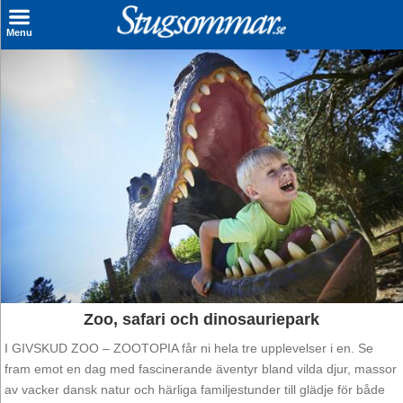
×
Menu
Sök stuga
Sista Minuten
Genvägar
Inspiration
Kontakt
Husägare
Se hur mycket du kan tjäna
Zoo, safari och dinosauriepark
Räkna ut din
I GIVSKUD ZOO – ZOOTOPIA får ni hela tre upplevelser i en. Se
fram emot en dag med fascinerande äventyr bland vilda djur, massor
hyresintäkt
av vacker dansk natur och härliga familjestunder till glädje för både