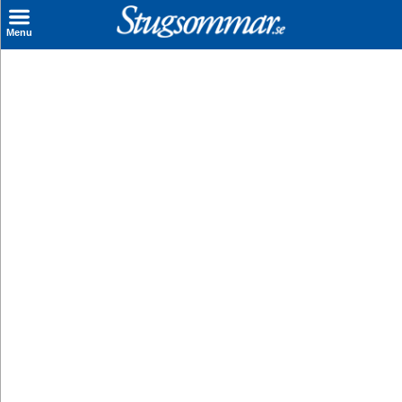
×
Menu
Sök stuga
Sista Minuten
Genvägar
Inspiration
Kontakt
Husägare
Se hur mycket du kan tjäna
Räkna ut din
hyresintäkt