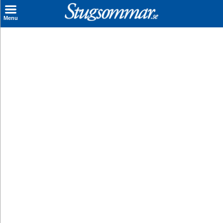
×
Menu
Sök stuga
Sista Minuten
Genvägar
Inspiration
Kontakt
Husägare
Se hur mycket du kan tjäna
Räkna ut din
hyresintäkt