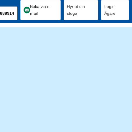
Boka via e-
Hyr ut din
Login
888914
mail
stuga
Ägare