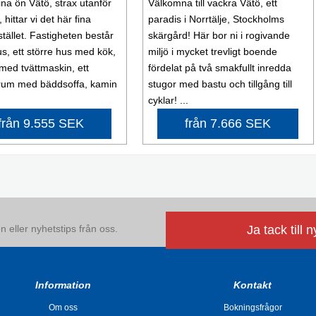
ina ön Vätö, strax utanför
Välkomna till vackra Vätö, ett
, hittar vi det här fina
paradis i Norrtälje, Stockholms
ället. Fastigheten består
skärgård! Här bor ni i rogivande
us, ett större hus med kök,
miljö i mycket trevligt boende
ed tvättmaskin, ett
fördelat på två smakfullt inredda
rum med bäddsoffa, kamin
stugor med bastu och tillgång till
cyklar! ...
från 9.555 SEK
från 7.666 SEK
 eller nyhetstips från oss.
Ja tack till 
Information
Kontakt
Om oss
Bokningsfrågor