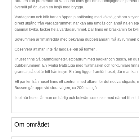
Bara en kort promenad till Vätösund finns gott om badmöjligheter, perfekt fö
överallt på ön, även en insjö med brygga.
Vardagsrum och kök har en öppen planlösning med köksö, gott om sittytor,
direkt utgång från vardagsrummet, här kan alla umgås och ändå ha en ege
gammal kyrka, täcker hela vardagsrummet. Där finns en braskamin för kylig
Sovrummen är fint inredda med bekväma dubbelsängar i två av rummen oc
Observera att man inte får ladda el-bil på tomten.
I huset finns två badmöjligheter, ett badrum med badkar och dusch, en dusch
dubbelrummen. En rymlig tvättstuga med tvättmaskin och torktumlare finns 
grannar, så det är fritt från insyn. En äng ligger framför huset, där man ka
Ett par km från huset finns ett centrum med affärer för det nödvändigaste, men
Bussen går uppe vid stora vägen, ca 200m att gå.
I det här huset får man en härlig och bekväm semester med närhet till sol, 
Om området