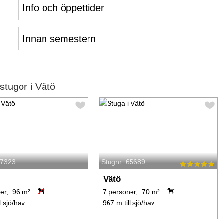
Info och öppettider
Innan semestern
tugor i Vätö
57323
Stugnr: 65689
Vätö
er, 96 m²
7 personer, 70 m²
l sjö/hav:.
967 m till sjö/hav:.