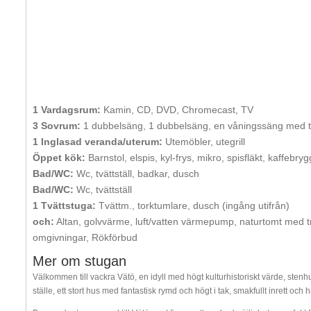
1 Vardagsrum:
Kamin, CD, DVD, Chromecast, TV
3 Sovrum:
1 dubbelsäng, 1 dubbelsäng, en våningssäng med 
1 Inglasad veranda/uterum:
Utemöbler, utegrill
Öppet kök:
Barnstol, elspis, kyl-frys, mikro, spisfläkt, kaffebr
Bad/WC:
Wc, tvättställ, badkar, dusch
Bad/WC:
Wc, tvättställ
1 Tvättstuga:
Tvättm., torktumlare, dusch (ingång utifrån)
och:
Altan, golvvärme, luft/vatten värmepump, naturtomt med 
omgivningar, Rökförbud
Mer om stugan
Välkommen till vackra Vätö, en idyll med högt kulturhistoriskt värde, stenh
ställe, ett stort hus med fantastisk rymd och högt i tak, smakfullt inrett och 