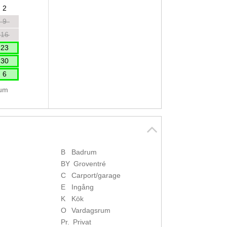
2
9
16
23
30
6
tum
B
Badrum
BY
Groventré
C
Carport/garage
E
Ingång
K
Kök
O
Vardagsrum
Pr.
Privat