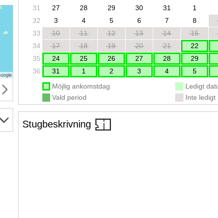
31
27
28
29
30
31
1
32
3
4
5
6
7
8
33
10
11
12
13
14
15
34
17
18
19
20
21
22
35
24
25
26
27
28
29
36
31
1
2
3
4
5
Möjlig ankomstdag
Ledigt da
Vald period
Inte ledigt
Stugbeskrivning