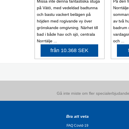
Missa inte denna fantastiska stuga
På den f
på Vätö, med vedeldad badtunna
Norrtälje
och bastu vackert belägen på
sommarst
höjden med rogivande vy över
av två h
grönskande omgivning. Närhet till
badrum m
bad i både hav och sjö, centrala
vardags
Norrtälje ...
och ...
från 10.368 SEK
Gå inte miste om fler specialerbjudanden
Bra att veta
FAQ Covid-19