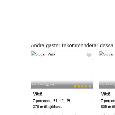
Andra gäster rekommenderar dessa s
Stugnr: 56725
Stugnr: 
Vätö
Vätö
7 personer, 61 m²
7 person
376 m till sjö/hav:.
805 m til