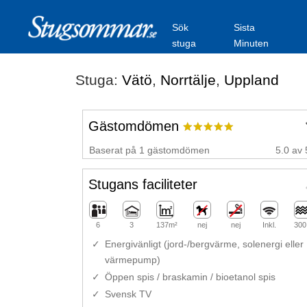
Sök
Sista
stuga
Minuten
Stuga:
Vätö
,
Norrtälje
,
Uppland
Gästomdömen
Baserat på 1 gästomdömen
5.0 av 
Stugans faciliteter
6
3
137m²
nej
nej
Inkl.
300
Energivänligt (jord-/bergvärme, solenergi eller
värmepump)
Öppen spis / braskamin / bioetanol spis
Svensk TV