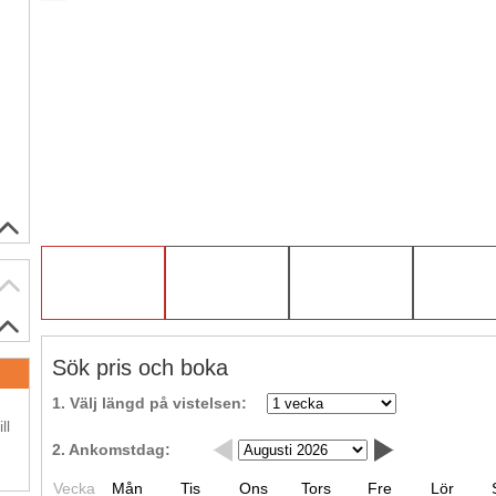
Sök pris och boka
.
1. Välj längd på vistelsen:
ll
2. Ankomstdag:
Vecka
Mån
Tis
Ons
Tors
Fre
Lör