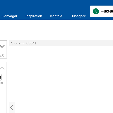
+46346
Genvägar
Inspiration
Kontakt
Husägare
Stuga nr. 09041
5.0
 m