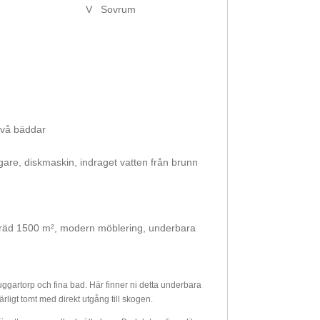
V
Sovrum
två bäddar
yggare, diskmaskin, indraget vatten från brunn
träd 1500 m², modern möblering, underbara
uggartorp och fina bad. Här finner ni detta underbara
härligt tomt med direkt utgång till skogen.