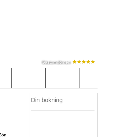
Gästomdömen
Din bokning
Sön