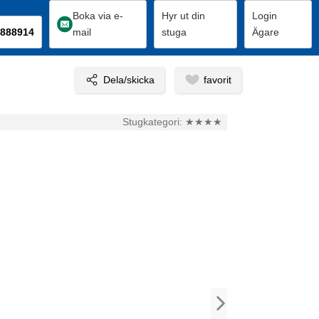
Boka via e-
Hyr ut din
Login
888914
mail
stuga
Ägare
Stugkategori:
★★★★