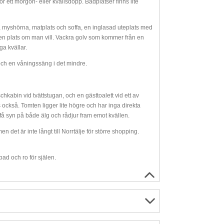
r ett morgon- eller kvällsdopp. Badplatser finns lite
 myshörna, matplats och soffa, en inglasad uteplats med
n plats om man vill. Vackra golv som kommer från en
a kvällar.
h en våningssäng i det mindre.
kabin vid tvättstugan, och en gästtoalett vid ett av
också. Tomten ligger lite högre och har inga direkta
n få syn på både älg och rådjur fram emot kvällen.
 det är inte långt till Norrtälje för större shopping.
bad och ro för själen.