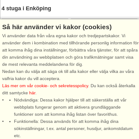
4 stuga i Enköping
Så här använder vi kakor (cookies)
Vi använder data från våra egna kakor och tredjepartskakor. Vi
använder dem i kombination med tillhörande personlig information för
att komma ihåg dina inställningar, förbättra våra tjänster, för att spåra
Stugnr: 62799
Stugnr: 60087
din användning av webbplatsen och göra trafikmätningar samt visa
de mest relevanta meddelandena för dig.
Enköping
Enköping
Nedan kan du välja att säga ok till alla kakor eller välja vilka av våra
4 personer, 75 m²
4 personer, 75 m²
valfria kakor du vill acceptera.
3,7 km till sjö/hav:.
3,9 km till sjö/hav:.
Läs mer om vår cookie- och sekretesspolicy
. Du kan också återkalla
Välkomna till denna mysiga
Välkomna till denna charmiga
ditt samtycke
här
.
sommarstuga i naturskön
röda stuga med vita knutar
Nödvändiga: Dessa kakor hjälper till att säkerställa att vår
lantlig miljö i Åkerby, bara en
belägen i Enköping, strax
webbplats fungerar genom att aktivera grundläggande
kort bit utanför Enköping.
utanför Örsundsbro, på
funktioner som att komma ihåg listan över favorithus.
Perfekt boendet för er som vill
grönskade och rogivande tomt.
Funktionella: Dessa används för att komma ihåg dina
varva ner och njuta av den
Ett perfekt boende för er som
sökinställningar, t.ex. antal personer, husdjur, ankomstdatum
svenska sommaren i en lugn
vill njuta av vacker natur i
etc.