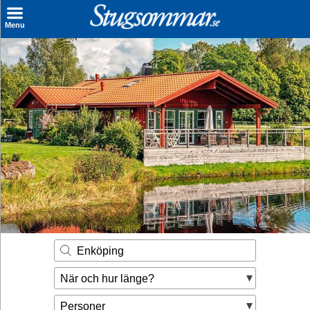
×
Menu
Sök stuga
Sista Minuten
Genvägar
Inspiration
Kontakt
Husägare
Se hur mycket du kan tjäna
Enköping
Räkna ut din
När och hur länge?
hyresintäkt
Personer