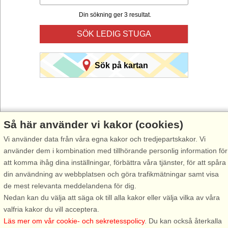
Din sökning ger 3 resultat.
SÖK LEDIG STUGA
Sök på kartan
Så här använder vi kakor (cookies)
Vi använder data från våra egna kakor och tredjepartskakor. Vi
Välj Stugsommar när du vill hyra stuga till din nästa semester.
använder dem i kombination med tillhörande personlig information för
Använd vår smarta sökfunktion här under för att hitta en ledig stuga i
att komma ihåg dina inställningar, förbättra våra tjänster, för att spåra
just det område du önskar. Du kan även filtrera din sökning och välja
din användning av webbplatsen och göra trafikmätningar samt visa
om stugan exempelvis ska ha havsutsikt, pool, diskmaskin, internet
de mest relevanta meddelandena för dig.
osv.
Nedan kan du välja att säga ok till alla kakor eller välja vilka av våra
valfria kakor du vill acceptera.
Läs mer om vår cookie- och sekretesspolicy
. Du kan också återkalla