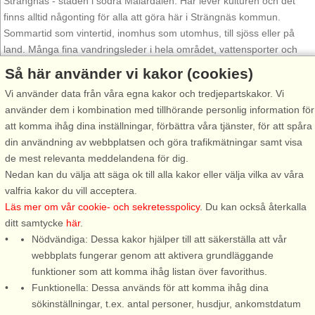
Strängnäs - staden i södra Mälardalen. Här lever kulturen och det
finns alltid någonting för alla att göra här i Strängnäs kommun.
Sommartid som vintertid, inomhus som utomhus, till sjöss eller på
land. Många fina vandringsleder i hela området, vattensporter och
båtturer på Mälaren.
Så här använder vi kakor (cookies)
Vill du upptäcka och lära dig mer om Strängnäs? Boka en Greeter!
Vi använder data från våra egna kakor och tredjepartskakor. Vi
Strängnäs är unikt med sina greeters, vilka är lokalboenden som
använder dem i kombination med tillhörande personlig information för
gratis guidar er runt i Strängnäs och berättar sägner och delar med
att komma ihåg dina inställningar, förbättra våra tjänster, för att spåra
sig av sina unika kunskaper om staden.
din användning av webbplatsen och göra trafikmätningar samt visa
de mest relevanta meddelandena för dig.
Majestätiskt tornar sig Strängnäs domkyrka mitt i staden, omgiven av
Nedan kan du välja att säga ok till alla kakor eller välja vilka av våra
flera smala kullerstensbelagda gränder och gamla byggnader i
valfria kakor du vill acceptera.
historisk miljö. Strängnäs domkyrka är den bäst bevarade medeltida
Läs mer om vår cookie- och sekretesspolicy
. Du kan också återkalla
domkyrkan i Sverige och väl värd ett besök.
ditt samtycke
här
.
Nödvändiga: Dessa kakor hjälper till att säkerställa att vår
Omslutet av Mälarens vatten höjer sig Gripsholms slottstorn över
webbplats fungerar genom att aktivera grundläggande
småstadsidyllen Mariefred. En magnifik syn när du närmar dig
funktioner som att komma ihåg listan över favorithus.
Mariefred. Här flanerar du på den romantiska Slottsholmen vid
Funktionella: Dessa används för att komma ihåg dina
Gripsholmsviken eller möter de kungliga hjortarna i naturreservatet
sökinställningar, t.ex. antal personer, husdjur, ankomstdatum
Gripsholms hjorthage.