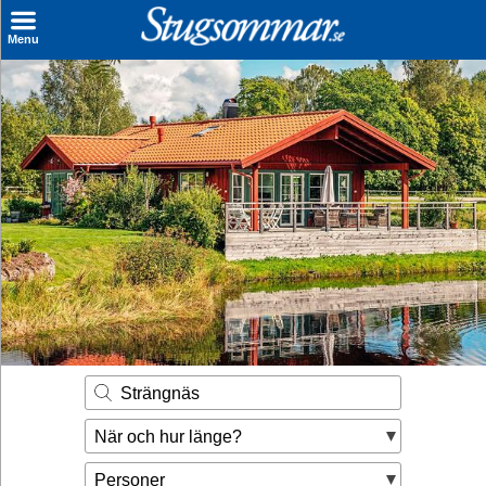
×
Menu
Sök stuga
Sista Minuten
Genvägar
Inspiration
Kontakt
Husägare
Se hur mycket du kan tjäna
Strängnäs
Räkna ut din
När och hur länge?
hyresintäkt
Personer