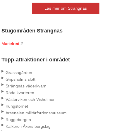
Läs mer om Strängnäs
Stugområden Strängnäs
Mariefred
2
Topp-attraktioner i området
Grassagården
Gripsholms slott
Strängnäs väderkvarn
Röda kvarteren
Västerviken och Visholmen
Kungstornet
Arsenalen militärfordonsmuseum
Roggeborgen
Kalkbro i Åkers bergslag