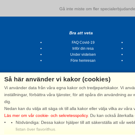
Gå inte miste om fler specialerbjudanden
Bra att veta
FAQ Covid-19
Inför din resa
Under vistelsen
Före hemresan
Så här använder vi kakor (cookies)
Vi använder data från våra egna kakor och tredjepartskakor. Vi anvä
inställningar, förbättra våra tjänster, för att spåra din användning
dig.
Tel.
Nedan kan du välja att säga ok till alla kakor eller välja vilka av våra 
Läs mer om vår cookie- och sekretesspolicy
. Du kan också återkalla
Nödvändiga: Dessa kakor hjälper till att säkerställa att vår 
Snak
listan över favorithus.