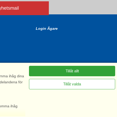
nyhetsmail
Login Ägare
Tillåt allt
komma ihåg dina
ddelandena för
Tillåt valda
6575
 komma ihåg