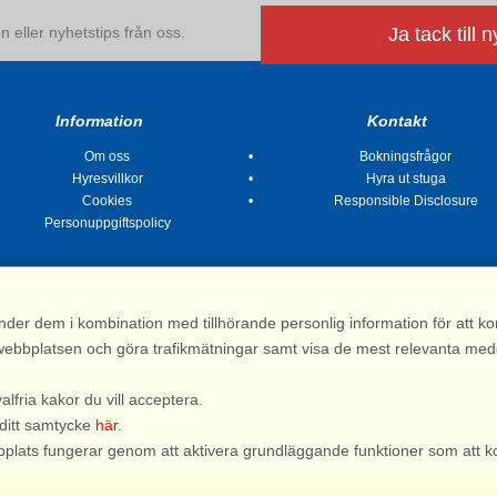
 eller nyhetstips från oss.
Ja tack till 
Information
Kontakt
Om oss
Bokningsfrågor
Hyresvillkor
Hyra ut stuga
Cookies
Responsible Disclosure
Personuppgiftspolicy
nder dem i kombination med tillhörande personlig information för att 
 av webbplatsen och göra trafikmätningar samt visa de mest relevanta me
Stugsommar |
Kvarngatan 2, 311 32 Falkenberg | Sverige
: 031 155 200| e-post:
info@stugsommar.se
| Org.nr. 516403-1691| Bankgiro 5209-
valfria kakor du vill acceptera.
*) Fullständigt firmanamn, se hyresvillkor
 ditt samtycke
här
.
webbplats fungerar genom att aktivera grundläggande funktioner som att