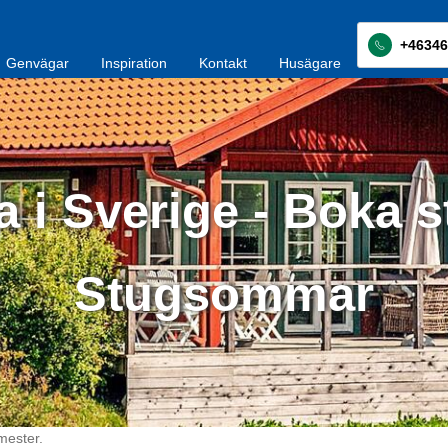
+46346
Genvägar
Inspiration
Kontakt
Husägare
 i Sverige - Boka s
Stugsommar
mester.