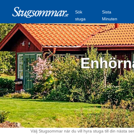
Sök
Sista
stuga
Minuten
Enhörna
Välj Stugsommar när du vill hyra stuga till din nästa se