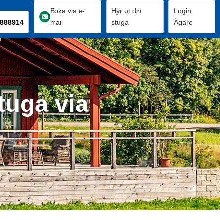
Boka via e-
Hyr ut din
Login
888914
mail
stuga
Ägare
tuga via