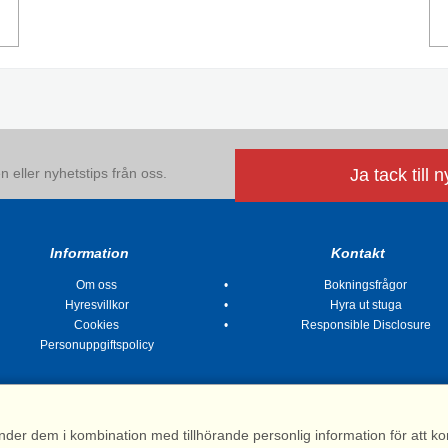
 eller nyhetstips från oss.
Ja tack till 
Information
Kontakt
Om oss
Bokningsfrågor
Hyresvillkor
Hyra ut stuga
Cookies
Responsible Disclosure
Personuppgiftspolicy
nder dem i kombination med tillhörande personlig information för att 