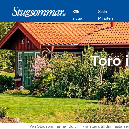
Sök
Sista
stuga
Minuten
Torö 
Välj Stugsommar när du vill hyra stuga till din nästa se