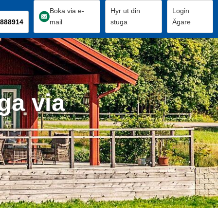
Boka via e-
Hyr ut din
Login
888914
mail
stuga
Ägare
ga via