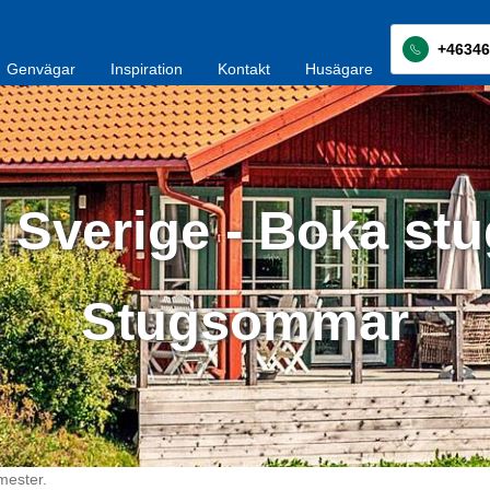
+46346
Genvägar
Inspiration
Kontakt
Husägare
i Sverige - Boka stu
Stugsommar
mester.