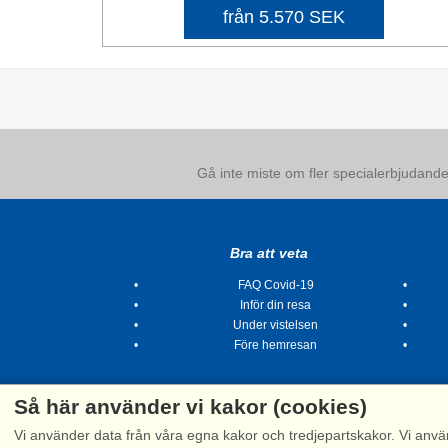
från 5.570 SEK
Gå inte miste om fler specialerbjudanden
Bra att veta
FAQ Covid-19
Inför din resa
Under vistelsen
Före hemresan
Så här använder vi kakor (cookies)
Vi använder data från våra egna kakor och tredjepartskakor. Vi anvä