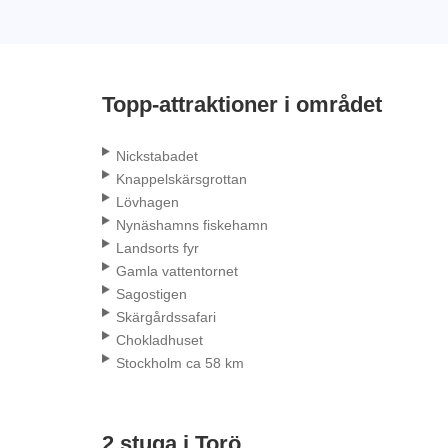
Topp-attraktioner i området
Nickstabadet
Knappelskärsgrottan
Lövhagen
Nynäshamns fiskehamn
Landsorts fyr
Gamla vattentornet
Sagostigen
Skärgårdssafari
Chokladhuset
Stockholm ca 58 km
2 stuga i Torö