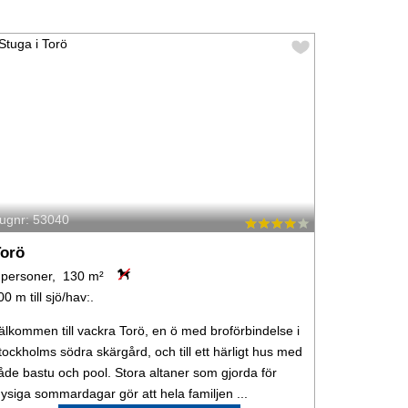
tugnr: 53040
orö
 personer, 130 m²
00 m till sjö/hav:.
älkommen till vackra Torö, en ö med broförbindelse i
tockholms södra skärgård, och till ett härligt hus med
åde bastu och pool. Stora altaner som gjorda för
ysiga sommardagar gör att hela familjen ...