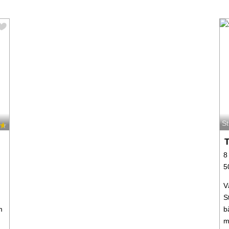
S
T
8
5
V
S
m
b
m