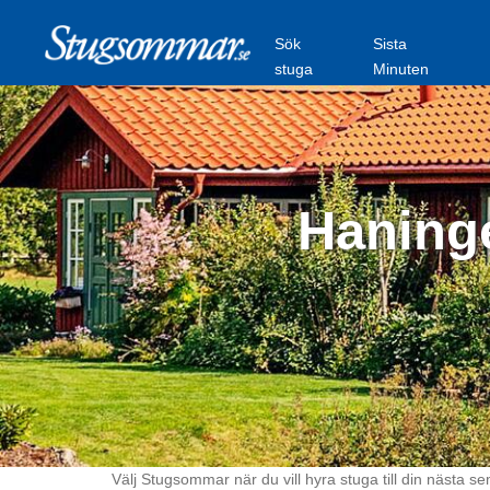
Sök
Sista
stuga
Minuten
Haninge
Välj Stugsommar när du vill hyra stuga till din nästa se