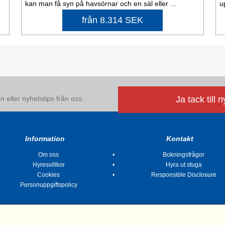
kan man få syn på havsörnar och en säl eller ...
u
från 8.314 SEK
 eller nyhetstips från oss.
Ja tack till 
Information
Kontakt
Om oss
Bokningsfrågor
Hyresvillkor
Hyra ut stuga
Cookies
Responsible Disclosure
Personuppgiftspolicy