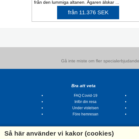
från den lummiga altanen. Ägaren älskar ...
från 11.376 SEK
Gå inte miste om fler specialerbjudanden
Bra att veta
FAQ Covid-19
Inför din resa
Under vistelsen
Före hemresan
Så här använder vi kakor (cookies)