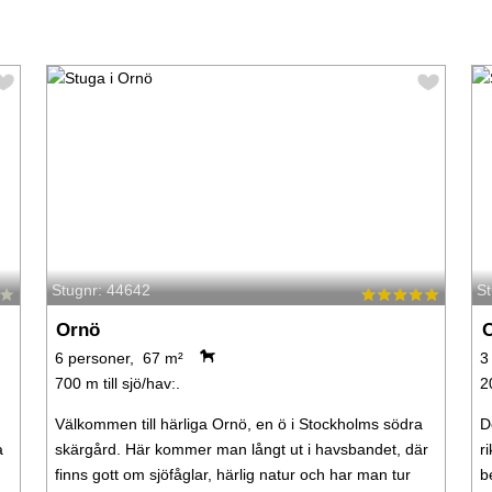
Stugnr: 44642
S
Ornö
6 personer, 67 m²
3
700 m till sjö/hav:.
2
Välkommen till härliga Ornö, en ö i Stockholms södra
D
a
skärgård. Här kommer man långt ut i havsbandet, där
r
finns gott om sjöfåglar, härlig natur och har man tur
b