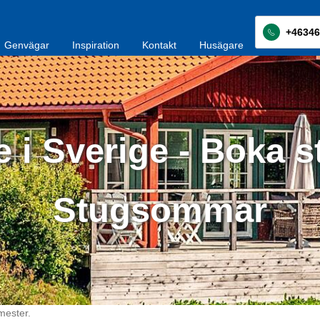
+46346
Genvägar
Inspiration
Kontakt
Husägare
 i Sverige - Boka s
Stugsommar
mester.