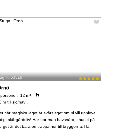
tugnr: 63318
Ornö
 personer, 12 m²
0 m till sjö/hav:.
et här magiska läget är svårslaget om ni vill uppleva
iktigt skärgårdsliv! Här bor man havsnära, i huset på
erget är det bara en trappa ner till bryggorna. Här