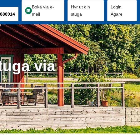
Boka via e-
Hyr ut din
Login
888914
mail
stuga
Ägare
tuga via