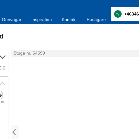
+46346
Genvägar
Inspiration
Kontakt
Husägare
d
Stuga nr. 54599
5.0
 m