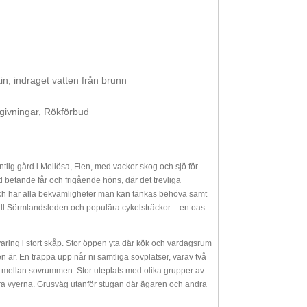
in, indraget vatten från brunn
givningar, Rökförbud
antlig gård i Mellösa, Flen, med vacker skog och sjö för
 betande får och frigående höns, där det trevliga
d och har alla bekvämligheter man kan tänkas behöva samt
till Sörmlandsleden och populära cykelsträckor – en oas
varing i stort skåp. Stor öppen yta där kök och vardagsrum
n är. En trappa upp når ni samtliga sovplatser, varav två
r mellan sovrummen. Stor uteplats med olika grupper av
kra vyerna. Grusväg utanför stugan där ägaren och andra