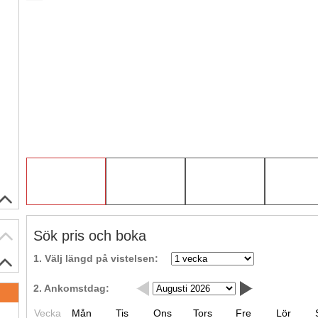
Sök pris och boka
1. Välj längd på vistelsen:
2. Ankomstdag:
.
Vecka
Mån
Tis
Ons
Tors
Fre
Lör