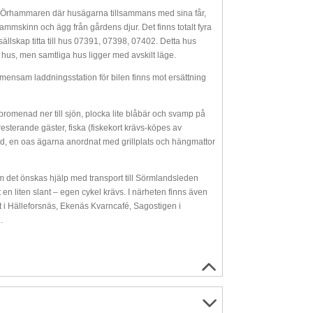
sjön Örhammaren där husägarna tillsammans med sina får,
lammskinn och ägg från gårdens djur. Det finns totalt fyra
sällskap titta till hus 07391, 07398, 07402. Detta hus
 hus, men samtliga hus ligger med avskilt läge.
 Gemensam laddningsstation för bilen finns mot ersättning
romenad ner till sjön, plocka lite blåbär och svamp på
sterande gäster, fiska (fiskekort krävs-köpes av
nd, en oas ägarna anordnat med grillplats och hängmattor
om det önskas hjälp med transport till Sörmlandsleden
 en liten slant – egen cykel krävs. I närheten finns även
t i Hälleforsnäs, Ekenäs Kvarncafé, Sagostigen i
.