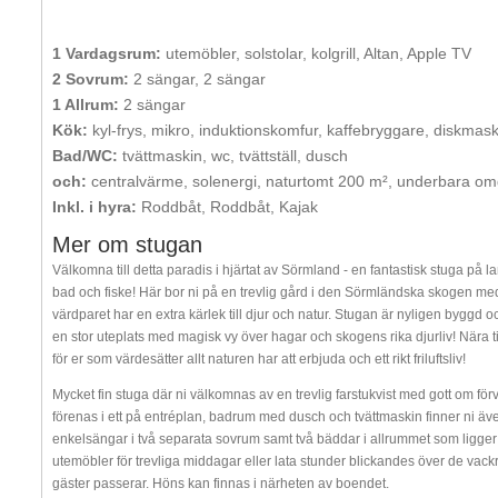
1 Vardagsrum:
utemöbler, solstolar, kolgrill, Altan, Apple TV
2 Sovrum:
2 sängar, 2 sängar
1 Allrum:
2 sängar
Kök:
kyl-frys, mikro, induktionskomfur, kaffebryggare, diskmask
Bad/WC:
tvättmaskin, wc, tvättställ, dusch
och:
centralvärme, solenergi, naturtomt 200 m², underbara om
Inkl. i hyra:
Roddbåt, Roddbåt, Kajak
Mer om stugan
Välkomna till detta paradis i hjärtat av Sörmland - en fantastisk stuga på l
bad och fiske! Här bor ni på en trevlig gård i den Sörmländska skogen med
värdparet har en extra kärlek till djur och natur. Stugan är nyligen bygg
en stor uteplats med magisk vy över hagar och skogens rika djurliv! Nära 
för er som värdesätter allt naturen har att erbjuda och ett rikt friluftsliv!
Mycket fin stuga där ni välkomnas av en trevlig farstukvist med gott om för
förenas i ett på entréplan, badrum med dusch och tvättmaskin finner ni äve
enkelsängar i två separata sovrum samt två bäddar i allrummet som ligge
utemöbler för trevliga middagar eller lata stunder blickandes över de vac
gäster passerar. Höns kan finnas i närheten av boendet.