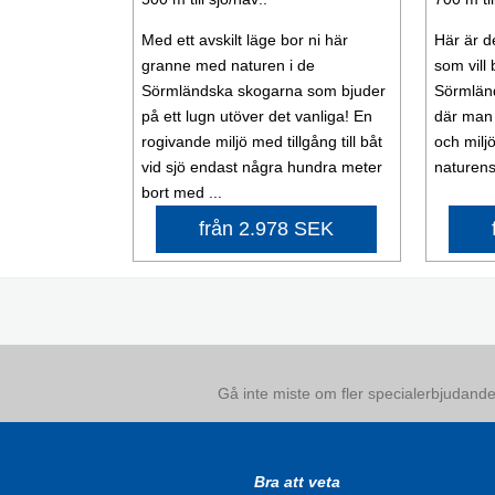
Med ett avskilt läge bor ni här
Här är d
granne med naturen i de
som vill 
Sörmländska skogarna som bjuder
Sörmlän
på ett lugn utöver det vanliga! En
där man h
rogivande miljö med tillgång till båt
och milj
vid sjö endast några hundra meter
naturens 
bort med ...
från 2.978 SEK
Gå inte miste om fler specialerbjudanden
Bra att veta