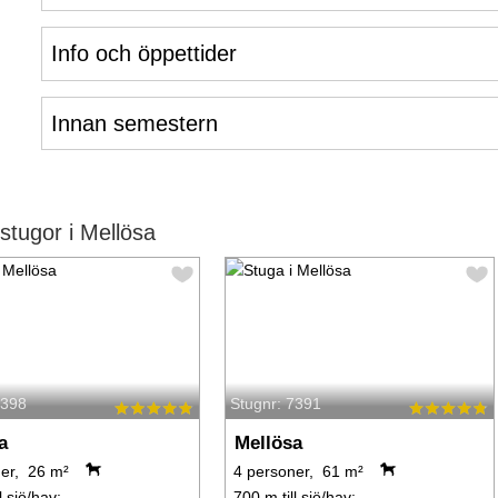
Info och öppettider
Innan semestern
tugor i Mellösa
7398
Stugnr: 7391
a
Mellösa
er, 26 m²
4 personer, 61 m²
l sjö/hav:.
700 m till sjö/hav:.