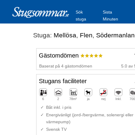
Sök
Sista
stuga
Minuten
Stuga:
Mellösa
,
Flen
,
Södermanlan
Gästomdömen
Baserat på 4 gästomdömen
5.0 av 
Stugans faciliteter
6
2
78m²
ja
nej
Inkl.
700
Båt inkl. i pris
Energivänligt (jord-/bergvärme, solenergi eller
värmepump)
Svensk TV