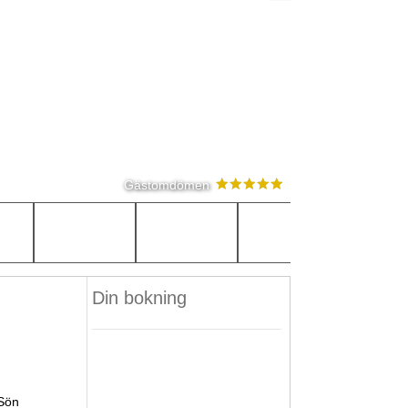
Gästomdömen
Din bokning
Sön