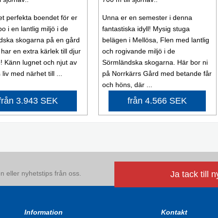
et perfekta boendet för er
Unna er en semester i denna
bo i en lantlig miljö i de
fantastiska idyll! Mysig stuga
dska skogarna på en gård
belägen i Mellösa, Flen med lantlig
ar en extra kärlek till djur
och rogivande miljö i de
ö! Känn lugnet och njut av
Sörmländska skogarna. Här bor ni
liv med närhet till ...
på Norrkärrs Gård med betande får
och höns, där ...
från 3.943 SEK
från 4.566 SEK
 eller nyhetstips från oss.
Ja tack till 
Information
Kontakt