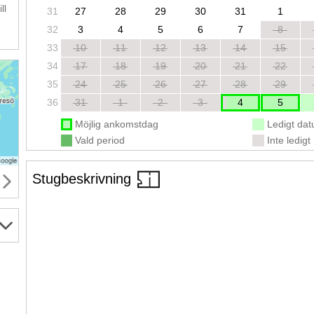
ll
31
27
28
29
30
31
1
32
3
4
5
6
7
8
33
10
11
12
13
14
15
34
17
18
19
20
21
22
35
24
25
26
27
28
29
36
31
1
2
3
4
5
Möjlig ankomstdag
Ledigt da
Vald period
Inte ledigt
Stugbeskrivning