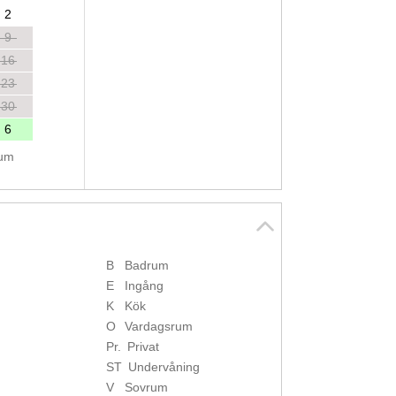
2
9
16
23
30
6
tum
B
Badrum
E
Ingång
K
Kök
O
Vardagsrum
Pr.
Privat
ST
Undervåning
V
Sovrum