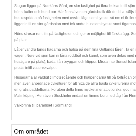
Stugan ligger på Norrkärrs Gård, en stor fastighet på flera hektar intill 
höns, katter och hund bor. Här finns även en gårdsbutik där det bl.a. säljs 
hus utspridda på fastigheten med avskilt läge som hyrs ut, så om ni är fler 
ligger intill en stor gårdsplan med två andra hus som hyrs ut samt ägarnas
Höns strosar runt fritt på fastigheten och ger er möjlighet till färska ägg.
på plats.
Låt er vandra längs hagarna och hälsa på dem fina Gotlands fåren. Ta en p
vägen. Nere vid sjön kan ni låna roddbåt och kanot, som även delas med re
husägare på plats), bada från bryggan och klippor. Missa inte Sunset Isla
precis intill vattenskvalpet.
Husägarna är väldigt tillmötesgående och hjälper gärna till på förfrågan 
men även anordnade cykelturer för att hitta de allra bästa cykelturerna mot
en gratis paddelbana. Förutom detta finns mycket mer att utforska, god ma
Malmköping. Men även Stockholm endast en timme bort med tåg från Flen
Välkomna till paradiset i Sörmland!
Om området