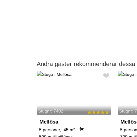
Andra gäster rekommenderar dessa s
Stugnr: 7402
Stugnr: 
Mellösa
Mellös
5 personer, 45 m²
5 person
500 m till sjö/hav:.
700 m til