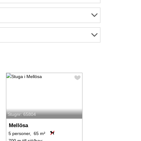
Stugnr: 65804
Mellösa
5 personer, 65 m²
700 m till sjö/hav:.