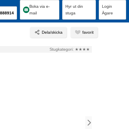
Boka via e-
Hyr ut din
Login
888914
mail
stuga
Ägare
Stugkategori:
★★★★