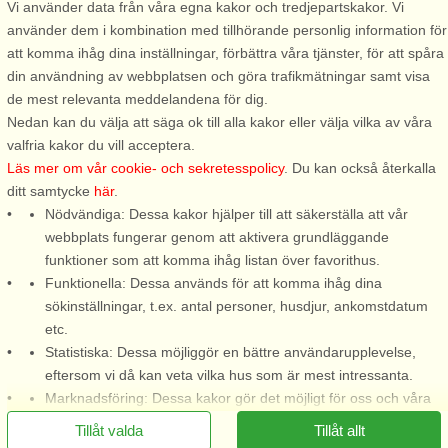
Vi använder data från våra egna kakor och tredjepartskakor. Vi
använder dem i kombination med tillhörande personlig information för
Stugnr: 65019
att komma ihåg dina inställningar, förbättra våra tjänster, för att spåra
Myresjö
din användning av webbplatsen och göra trafikmätningar samt visa
5 personer, 100 m²
de mest relevanta meddelandena för dig.
4,5 km till sjö/hav:.
Nedan kan du välja att säga ok till alla kakor eller välja vilka av våra
valfria kakor du vill acceptera.
Mitt i de småländska skogarna
Läs mer om vår cookie- och sekretesspolicy
. Du kan också återkalla
ligger detta mycket väl
ditt samtycke
här
.
omhändertagna hus för en
Nödvändiga: Dessa kakor hjälper till att säkerställa att vår
vistelse året runt. Avkopplande
webbplats fungerar genom att aktivera grundläggande
miljö med familj och vänner
funktioner som att komma ihåg listan över favorithus.
men även välplanerat för den
Funktionella: Dessa används för att komma ihåg dina
som behöver jobba under sin
sökinställningar, t.ex. antal personer, husdjur, ankomstdatum
vistelse ...
etc.
från 6.217 SEK
Statistiska: Dessa möjliggör en bättre användarupplevelse,
eftersom vi då kan veta vilka hus som är mest intressanta.
Marknadsföring: Dessa kakor gör det möjligt för oss och våra
partners att leverera det mest relevanta innehållet till dig.
Tillåt valda
Tillåt allt