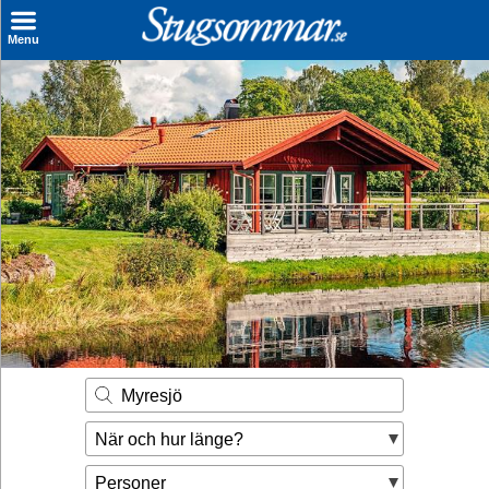
×
Menu
Sök stuga
Sista Minuten
Genvägar
Inspiration
Kontakt
Husägare
Se hur mycket du kan tjäna
Myresjö
Räkna ut din
När och hur länge?
hyresintäkt
Personer