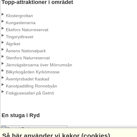
Topp-attraktioner i området
Klostergrottan
Kungastenarna
Ekefors Naturreservat
Tingsrydtravet
Älgriket
Åsnens Nationalpark
Stenfors Naturreservat
Järnvägsbroarna över Mörrumsån
Bilkyrkogården Kyrkömosse
Äventyrsbadet Kaskad
Kanotpaddling Ronnebyån
Fiskgjusesafari på Getnö
En stuga i Ryd
Så här använder vi kakor (cookies)