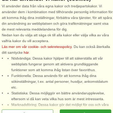
Vi använder data från våra egna kakor och tredjepartskakor. Vi
använder dem i kombination med tillhörande personlig information för
att komma ihåg dina inställningar, förbättra våra tjänster, för att spåra
Stugnr: 17178
din användning av webbplatsen och göra trafikmätningar samt visa
Ryd
de mest relevanta meddelandena för dig.
5 personer, 75 m²
Nedan kan du välja att säga ok till alla kakor eller välja vilka av våra
10 km till sjö/hav:.
valfria kakor du vill acceptera.
Läs mer om vår cookie- och sekretesspolicy
. Du kan också återkalla
Mysig liten stuga i fantastiskt
ditt samtycke
här
.
vacker lantlig natur strax
Nödvändiga: Dessa kakor hjälper till att säkerställa att vår
utanför Ryd. En liten å rinner
webbplats fungerar genom att aktivera grundläggande
förbi inte långt från huset, som
funktioner som att komma ihåg listan över favorithus.
annars har både skog och
Funktionella: Dessa används för att komma ihåg dina
åker- /betesmark i sin närhet.
sökinställningar, t.ex. antal personer, husdjur, ankomstdatum
Här har ni allt ni behöver ...
etc.
från 7.333 SEK
Statistiska: Dessa möjliggör en bättre användarupplevelse,
eftersom vi då kan veta vilka hus som är mest intressanta.
Marknadsföring: Dessa kakor gör det möjligt för oss och våra
partners att leverera det mest relevanta innehållet till dig.