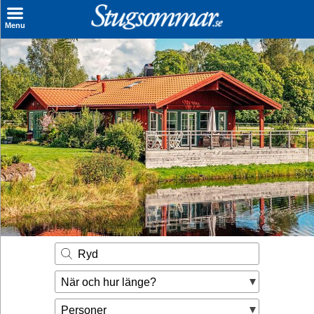
×
Menu
Sök stuga
Sista Minuten
Genvägar
Inspiration
Kontakt
Husägare
Se hur mycket du kan tjäna
Ryd
Räkna ut din
När och hur länge?
hyresintäkt
Personer