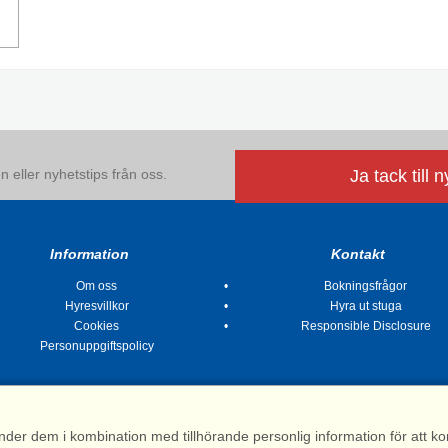
 eller nyhetstips från oss.
Ja tack till 
Information
Kontakt
Om oss
Bokningsfrågor
Hyresvillkor
Hyra ut stuga
Cookies
Responsible Disclosure
Personuppgiftspolicy
nder dem i kombination med tillhörande personlig information för att 