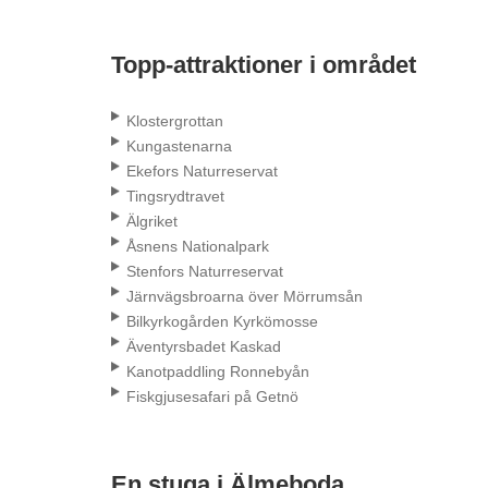
Topp-attraktioner i området
Klostergrottan
Kungastenarna
Ekefors Naturreservat
Tingsrydtravet
Älgriket
Åsnens Nationalpark
Stenfors Naturreservat
Järnvägsbroarna över Mörrumsån
Bilkyrkogården Kyrkömosse
Äventyrsbadet Kaskad
Kanotpaddling Ronnebyån
Fiskgjusesafari på Getnö
En stuga i Älmeboda